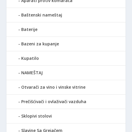
Aparati protiv komaraca
Baštenski nameštaj
Baterije
Bazeni za kupanje
Kupatilo
NAMEŠTAJ
Otvarači za vino i vinske vitrine
Prečišćivači i ovlaživači vazduha
Sklopivi stolovi
Slavine Sa Grejačem