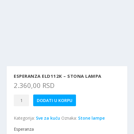
ESPERANZA ELD112K – STONA LAMPA
2.360,00
RSD
Esperanza
DODATI U KORPU
ELD112K
-
Kategorija:
Sve za kuću
Oznaka:
Stone lampe
Stona
lampa
Esperanza
količina