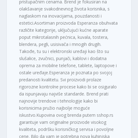
pristupačnim cenama. Brend je fokusiran na
olakšavanje svakodnevnog života korisnika, s
naglaskom na inovacijama, pouzdanosti i
estetici.Asortiman proizvoda Esperanza obuhvata
različite kategorije, uključujući kućne aparate
poput mikrotalasnih pećnica, kuvala, tostera,
blendera, pegli, usisivača i mnogih drugih.
Takođe, tu su i elektronski uređaji kao što su
slušalice, zvučnici, punjači, kablovi i dodatna
oprema za mobilne telefone, tablete, laptopove i
ostale uređaje.Esperanza je poznata po svojoj
predanosti kvalitetu. Svi proizvodi prolaze
rigorozne kontrolne procese kako bi se osiguralo
da ispunjavaju najviše standarde. Brend prati
najnovije trendove i tehnologije kako bi
korisnicima pružio najbolje moguće
iskustvo.Kupovina ovog brenda putem sshop.rs
garantuje vam originalne proizvode visokog
kvaliteta, podršku korisničkog servisa i povoljne
cene. Bilo da vam je potrebna nova kuhinjska