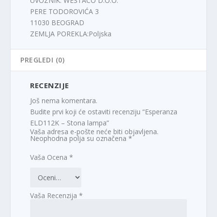
UVOZNIK: WESTACO D.O.O.
PERE TODOROVIĆA 3
11030 BEOGRAD
ZEMLJA POREKLA:Poljska
PREGLEDI (0)
RECENZIJE
Još nema komentara.
Budite prvi koji će ostaviti recenziju “Esperanza
ELD112K – Stona lampa”
Vaša adresa e-pošte neće biti objavljena.
Neophodna polja su označena
*
Vaša Ocena
*
Vaša Recenzija
*