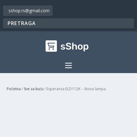
sshop.rs@gmail.com
Početna
/
Sve za kuću
/ Esperanza ELD112K – Stona lampa