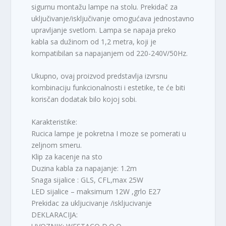
sigurnu montažu lampe na stolu. Prekidač za
uključivanje/isključivanje omogućava jednostavno
upravljanje svetlom. Lampa se napaja preko
kabla sa dužinom od 1,2 metra, koji je
kompatibilan sa napajanjem od 220-240V/50Hz.
Ukupno, ovaj proizvod predstavlja izvrsnu
kombinaciju funkcionalnosti i estetike, te će biti
korisčan dodatak bilo kojoj sobi.
Karakteristike:
Rucica lampe je pokretna I moze se pomerati u
zeljnom smeru.
Klip za kacenje na sto
Duzina kabla za napajanje: 1.2m
Snaga sijalice : GLS, CFL,max 25W
LED sijalice – maksimum 12W ,grlo E27
Prekidac za ukljucivanje /iskljucivanje
DEKLARACIJA: