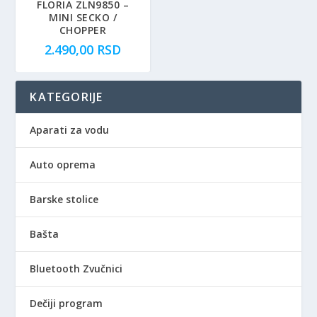
e
:
FLORIA ZLN9850 –
MINI SECKO /
b
3
CHOPPER
i
.
2.490,00
RSD
l
3
a
8
:
0
KATEGORIJE
6
,
.
0
Aparati za vodu
4
0
9
Auto oprema
0
R
,
S
0
D
Barske stolice
0
.
Bašta
R
S
Bluetooth Zvučnici
D
.
Dečiji program