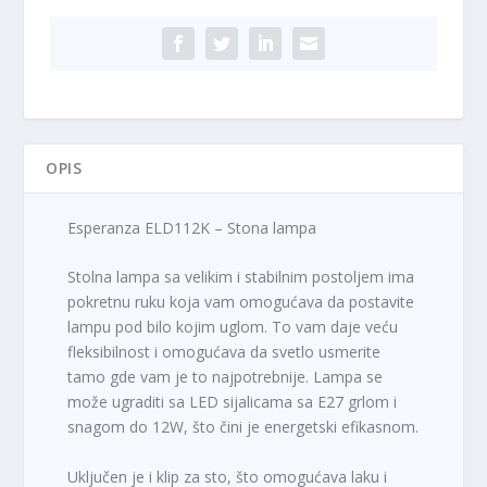
OPIS
Esperanza ELD112K – Stona lampa
Stolna lampa sa velikim i stabilnim postoljem ima
pokretnu ruku koja vam omogućava da postavite
lampu pod bilo kojim uglom. To vam daje veću
fleksibilnost i omogućava da svetlo usmerite
tamo gde vam je to najpotrebnije. Lampa se
može ugraditi sa LED sijalicama sa E27 grlom i
snagom do 12W, što čini je energetski efikasnom.
Uključen je i klip za sto, što omogućava laku i