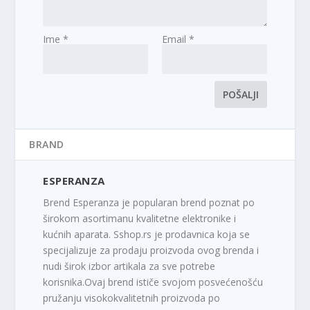
Ime
*
Email
*
BRAND
ESPERANZA
Brend Esperanza je popularan brend poznat po
širokom asortimanu kvalitetne elektronike i
kućnih aparata. Sshop.rs je prodavnica koja se
specijalizuje za prodaju proizvoda ovog brenda i
nudi širok izbor artikala za sve potrebe
korisnika.Ovaj brend ističe svojom posvećenošću
pružanju visokokvalitetnih proizvoda po