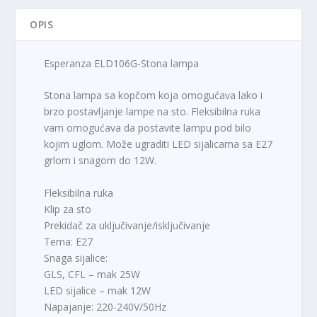
OPIS
Esperanza ELD106G-Stona lampa
Stona lampa sa kopčom koja omogućava lako i
brzo postavljanje lampe na sto. Fleksibilna ruka
vam omogućava da postavite lampu pod bilo
kojim uglom. Može ugraditi LED sijalicama sa E27
grlom i snagom do 12W.
Fleksibilna ruka
Klip za sto
Prekidač za uključivanje/isključivanje
Tema: E27
Snaga sijalice:
GLS, CFL – mak 25W
LED sijalice – mak 12W
Napajanje: 220-240V/50Hz