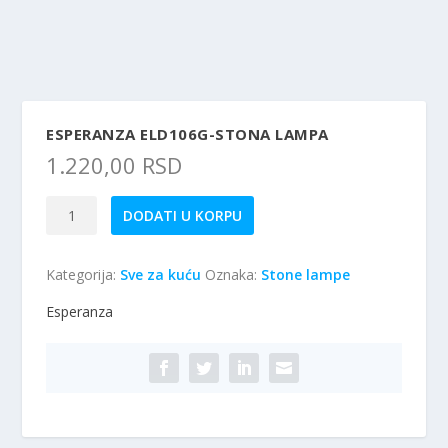
ESPERANZA ELD106G-STONA LAMPA
1.220,00
RSD
Esperanza
DODATI U KORPU
ELD106G-
Stona
Kategorija:
Sve za kuću
Oznaka:
Stone lampe
lampa
količina
Esperanza