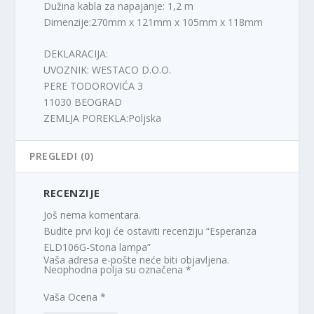
Dužina kabla za napajanje: 1,2 m
Dimenzije:270mm x 121mm x 105mm x 118mm
DEKLARACIJA:
UVOZNIK: WESTACO D.O.O.
PERE TODOROVIĆA 3
11030 BEOGRAD
ZEMLJA POREKLA:Poljska
PREGLEDI (0)
RECENZIJE
Još nema komentara.
Budite prvi koji će ostaviti recenziju “Esperanza
ELD106G-Stona lampa”
Vaša adresa e-pošte neće biti objavljena.
Neophodna polja su označena
*
Vaša Ocena
*