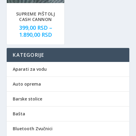
SUPREME PIŠTOLJ
CASH CANNON
399,00
RSD
–
R
1.890,00
RSD
a
s
KATEGORIJE
p
o
n
Aparati za vodu
c
e
Auto oprema
n
a
Barske stolice
:
o
Bašta
d
3
Bluetooth Zvučnici
9