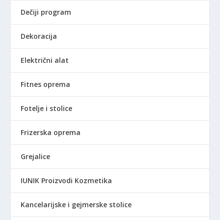
9
Dečiji program
,
0
Dekoracija
0
Električni alat
R
S
D
Fitnes oprema
d
o
Fotelje i stolice
1
.
Frizerska oprema
8
9
Grejalice
0
,
IUNIK Proizvodi Kozmetika
0
0
Kancelarijske i gejmerske stolice
R