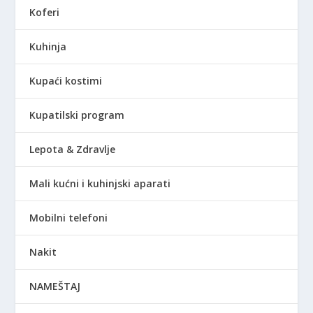
Koferi
S
D
Kuhinja
Kupaći kostimi
Kupatilski program
Lepota & Zdravlje
Mali kućni i kuhinjski aparati
Mobilni telefoni
Nakit
NAMEŠTAJ