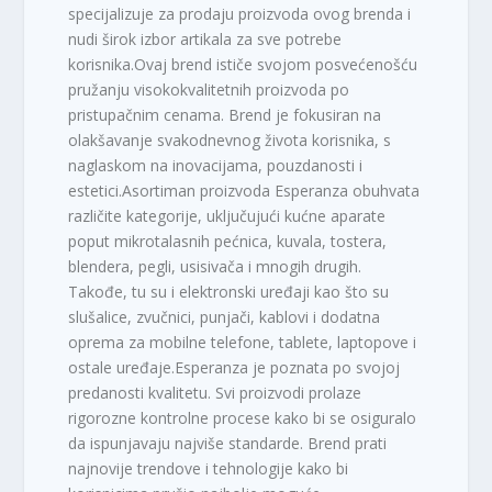
specijalizuje za prodaju proizvoda ovog brenda i
nudi širok izbor artikala za sve potrebe
korisnika.Ovaj brend ističe svojom posvećenošću
pružanju visokokvalitetnih proizvoda po
pristupačnim cenama. Brend je fokusiran na
olakšavanje svakodnevnog života korisnika, s
naglaskom na inovacijama, pouzdanosti i
estetici.Asortiman proizvoda Esperanza obuhvata
različite kategorije, uključujući kućne aparate
poput mikrotalasnih pećnica, kuvala, tostera,
blendera, pegli, usisivača i mnogih drugih.
Takođe, tu su i elektronski uređaji kao što su
slušalice, zvučnici, punjači, kablovi i dodatna
oprema za mobilne telefone, tablete, laptopove i
ostale uređaje.Esperanza je poznata po svojoj
predanosti kvalitetu. Svi proizvodi prolaze
rigorozne kontrolne procese kako bi se osiguralo
da ispunjavaju najviše standarde. Brend prati
najnovije trendove i tehnologije kako bi