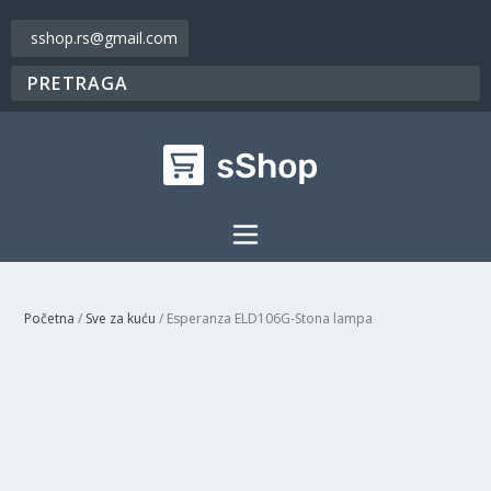
sshop.rs@gmail.com
Početna
/
Sve za kuću
/ Esperanza ELD106G-Stona lampa