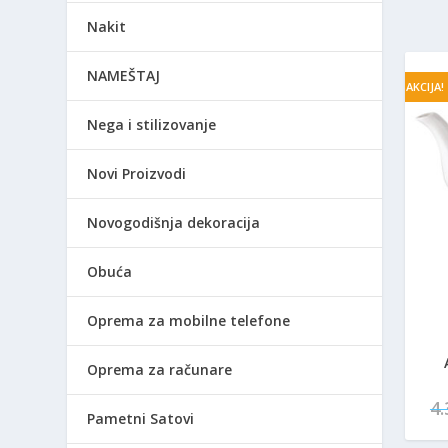
Nakit
NAMEŠTAJ
AKCIJA!
Nega i stilizovanje
Novi Proizvodi
Novogodišnja dekoracija
Obuća
Oprema za mobilne telefone
Oprema za računare
4
Pametni Satovi