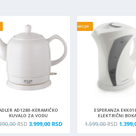
AKCIJA!
ADLER AD1280-KERAMIČKO
ESPERANZA EKK018
KUVALO ZA VODU
ELEKTRIČNI BOK
O
T
O
.390,00
RSD
3.999,00
RSD
1.599,00
RSD
1.399
r
r
r