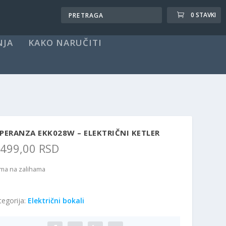
0 STAVKI
NJA
KAKO NARUČITI
PERANZA EKK028W – ELEKTRIČNI KETLER
.499,00
RSD
ma na zalihama
tegorija:
Električni bokali