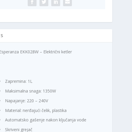
IS
Esperanza EKK028W – Električni ketler
Zapremina: 1L
Maksimalna snaga: 1350W
Napajanje: 220 – 240V
Material: nerđajući čelik, plastika
Automatsko gašenje nakon ključanja vode
Skriveni grejač