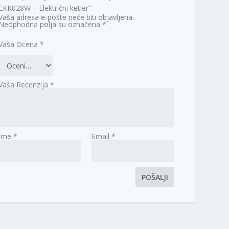
EKK028W – Električni ketler”
Vaša adresa e-pošte neće biti objavljena.
Neophodna polja su označena
*
Vaša Ocena
*
Vaša Recenzija
*
Ime
*
Email
*