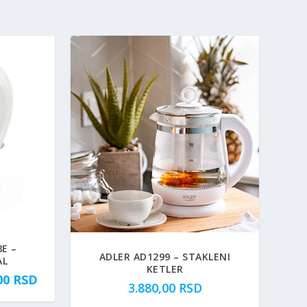
E –
ADLER AD1299 – STAKLENI
AL
KETLER
T
,00
RSD
3.880,00
RSD
r