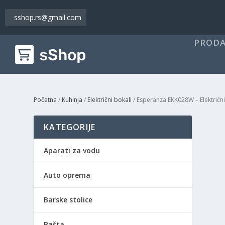
sshop.rs@gmail.com
PRODA
Početna
/
Kuhinja
/
Električni bokali
/ Esperanza EKK028W – Električni
KATEGORIJE
Aparati za vodu
Auto oprema
Barske stolice
Bašta