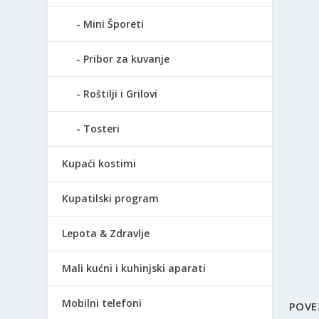
Mini Šporeti
Pribor za kuvanje
Roštilji i Grilovi
Tosteri
Kupaći kostimi
Kupatilski program
Lepota & Zdravlje
Mali kućni i kuhinjski aparati
Mobilni telefoni
POVE