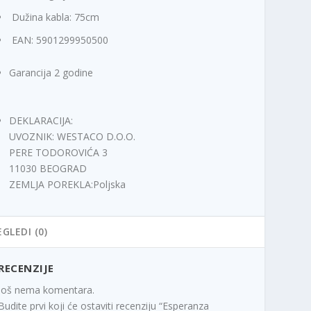
Dužina kabla: 75cm
EAN: 5901299950500
Garancija 2 godine
DEKLARACIJA:
UVOZNIK: WESTACO D.O.O.
PERE TODOROVIĆA 3
11030 BEOGRAD
ZEMLJA POREKLA:Poljska
EGLEDI (0)
RECENZIJE
Još nema komentara.
Budite prvi koji će ostaviti recenziju “Esperanza