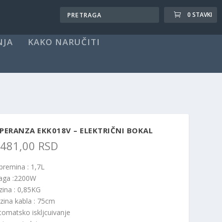
0 STAVKI
NJA
KAKO NARUČITI
PERANZA EKK018V – ELEKTRIČNI BOKAL
.481,00
RSD
premina : 1,7L
aga :2200W
zina : 0,85KG
zina kabla : 75cm
tomatsko iskljcuivanje