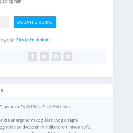
jac: spiralni
peranza
DODATI U KORPU
K018V
tegorija:
Električni bokali
ktrični
kal
ičina
IS
Esperanza EKK018V – Električni bokal
Je kteler ergonomskog, klasičnog dizajna
izgrađen sa dvostranim indikatorom nivoa vofe.