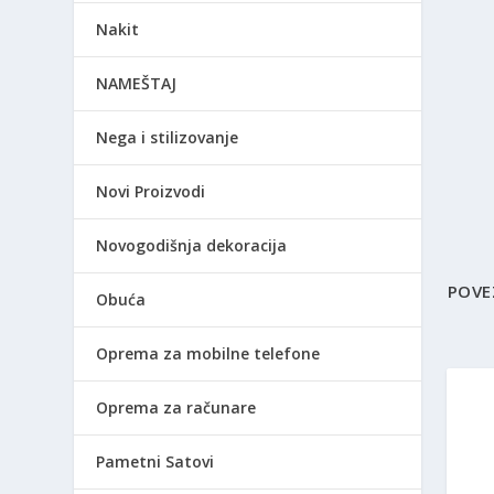
Nakit
NAMEŠTAJ
Nega i stilizovanje
Novi Proizvodi
Novogodišnja dekoracija
POVE
Obuća
Oprema za mobilne telefone
Oprema za računare
Pametni Satovi