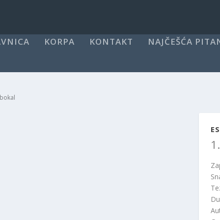
VNICA
KORPA
KONTAKT
NAJČEŠĆA PITA
 bokal
ES
1
Za
Sn
Te
Du
Au