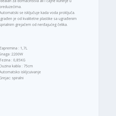
Idealan za domaćinstva ali i čajne kuhinje u
preduzećima.
Automatski se isključuje kada voda proključa.
Igrađen je od kvalitetne plastike sa ugrađenim
sprialnim grejačem od nerđajućeg čelika.
Zapremina : 1,7L
Snaga :2200W
Tezina : 0,85KG
Duzina kabla : 75cm
Automatsko iskljcuivanje
Grejac: spiralni