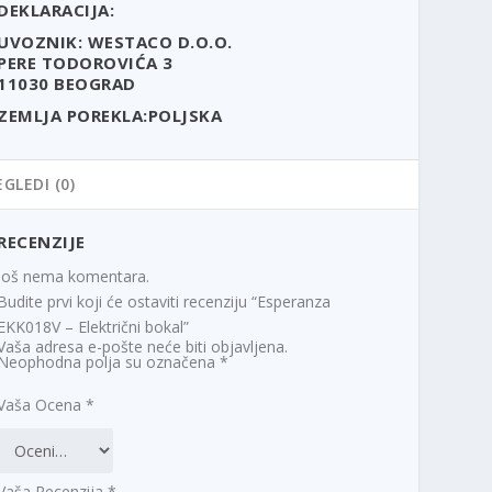
DEKLARACIJA:
UVOZNIK:
WESTACO D.O.O.
PERE TODOROVIĆA 3
11030 BEOGRAD
ZEMLJA POREKLA:POLJSKA
EGLEDI (0)
RECENZIJE
Još nema komentara.
Budite prvi koji će ostaviti recenziju “Esperanza
EKK018V – Električni bokal”
Vaša adresa e-pošte neće biti objavljena.
Neophodna polja su označena
*
Vaša Ocena
*
Vaša Recenzija
*