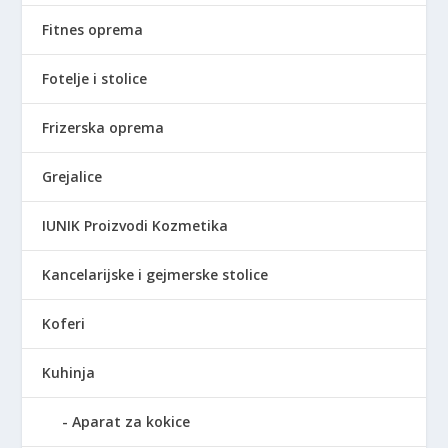
.
0
1
0
Fitnes oprema
9
0
R
Fotelje i stolice
,
S
0
D
Frizerska oprema
0
.
Grejalice
R
S
IUNIK Proizvodi Kozmetika
D
.
Kancelarijske i gejmerske stolice
Koferi
Kuhinja
Aparat za kokice