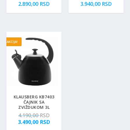
2.890,00
RSD
3.940,00
RSD
AKCIJA!
KLAUSBERG KB7403
ČAJNIK SA
ZVIŽDUKOM 3L
O
4.190,00
RSD
r
T
3.490,00
RSD
i
r