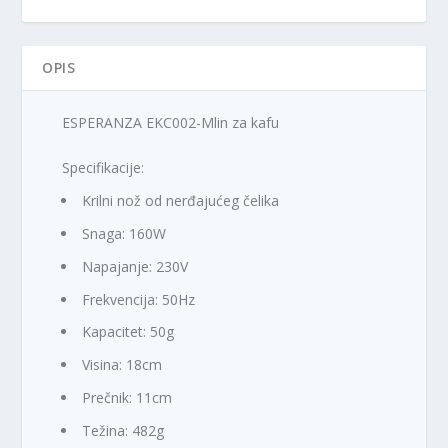
OPIS
ESPERANZA EKC002-Mlin za kafu
Specifikacije:
Krilni nož od nerđajućeg čelika
Snaga: 160W
Napajanje: 230V
Frekvencija: 50Hz
Kapacitet: 50g
Visina: 18cm
Prečnik: 11cm
Težina: 482g