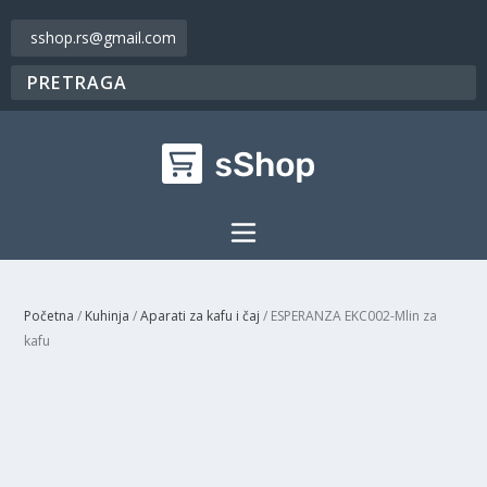
sshop.rs@gmail.com
Početna
/
Kuhinja
/
Aparati za kafu i čaj
/ ESPERANZA EKC002-Mlin za
kafu