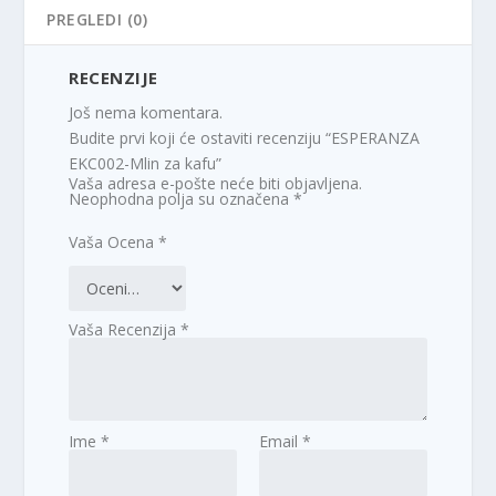
PREGLEDI (0)
RECENZIJE
Još nema komentara.
Budite prvi koji će ostaviti recenziju “ESPERANZA
EKC002-Mlin za kafu”
Vaša adresa e-pošte neće biti objavljena.
Neophodna polja su označena
*
Vaša Ocena
*
Vaša Recenzija
*
Ime
*
Email
*