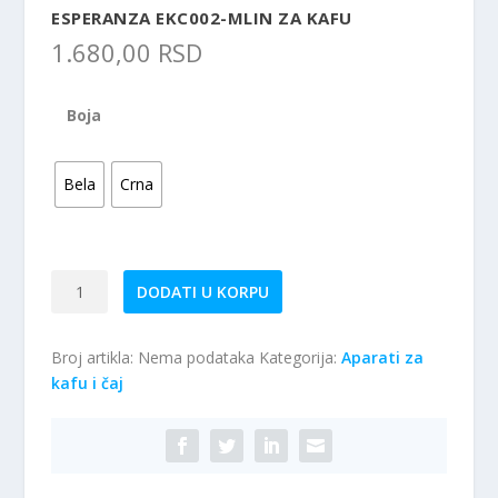
ESPERANZA EKC002-MLIN ZA KAFU
1.680,00
RSD
Boja
Bela
Crna
ESPERANZA
DODATI U KORPU
EKC002-
Mlin
Broj artikla:
Nema podataka
Kategorija:
Aparati za
za
kafu i čaj
kafu
količina