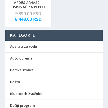
ARDES AR4A20 –
USISIVAČ ZA PEPEO
O
9.390,00
RSD
r
T
8.448,00
RSD
i
r
g
e
KATEGORIJE
i
n
n
u
a
t
Aparati za vodu
l
n
n
a
Auto oprema
a
c
c
e
Barske stolice
e
n
n
a
Bašta
a
j
j
e
Bluetooth Zvučnici
e
:
b
8
Dečiji program
i
.