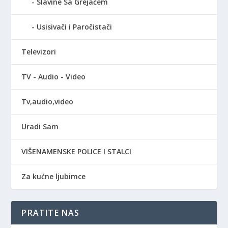
Slavine Sa Grejačem
Usisivači i Paročistači
Televizori
TV - Audio - Video
Tv,audio,video
Uradi Sam
VIŠENAMENSKE POLICE I STALCI
Za kućne ljubimce
PRATITE NAS