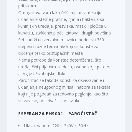
pritiskom.
Omogućava vam lako čišćenje, dezinfekciju i
uklanjanje štetne prašine, grinja i bakterija sa
kuhinjskih uređaja, presvlaka, maski i pločica u
kupatilu, staklenih ploča, zidova i drugih površina.
Set sadrži univerzalnu mlaznicu podesivu 360
stepeni i razne terminale koji se koriste za
čišćenje teško pristupačnih mesta.
Nema potrebe da koristite deterdžente, što
uređaj čini prijatnim za decu, osobe koje pate od
alergije i životinjske dlake.
Paročistač se takođe koristi za osvežavanje i
uklanjanje neugodnog mirisa i nabora sa tekstila
koji nije pogodan za redovno peglanje, kao što
su zavese, prekrivači ili presvlake.
ESPERANZA EHS001 – PAROČISTAČ
Ulazni napon: 220 – 240V ~ 50Hz