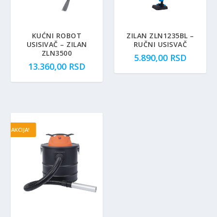
KUĆNI ROBOT
ZILAN ZLN1235BL –
USISIVAČ – ZILAN
RUČNI USISVAČ
ZLN3500
5.890,00
RSD
13.360,00
RSD
AKCIJA!