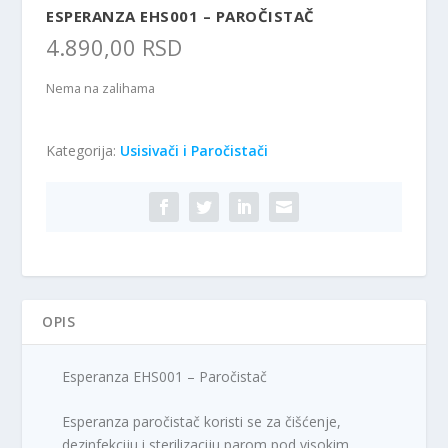
ESPERANZA EHS001 – PAROČISTAČ
4.890,00
RSD
Nema na zalihama
Kategorija:
Usisivači i Paročistači
OPIS
Esperanza EHS001 – Paročistač
Esperanza paročistač koristi se za čišćenje,
dezinfekciju i sterilizaciju parom pod visokim