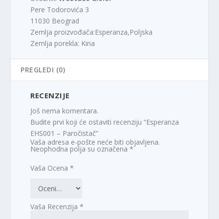
Pere Todorovića 3
11030 Beograd
Zemlja proizvođača:Esperanza,Poljska
Zemlja porekla: Kina
PREGLEDI (0)
RECENZIJE
Još nema komentara.
Budite prvi koji će ostaviti recenziju “Esperanza
EHS001 – Paročistač”
Vaša adresa e-pošte neće biti objavljena.
Neophodna polja su označena
*
Vaša Ocena
*
Vaša Recenzija
*