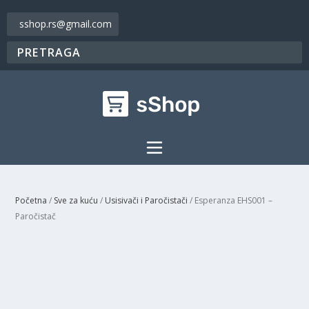
sshop.rs@gmail.com
Početna
/
Sve za kuću
/
Usisivači i Paročistači
/ Esperanza EHS001 –
Paročistač