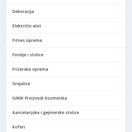
l
4
Dekoracija
a
4
:
8
Električni alat
9
,
.
0
3
0
Fitnes oprema
9
0
R
Fotelje i stolice
,
S
0
D
Frizerska oprema
0
.
Grejalice
R
S
IUNIK Proizvodi Kozmetika
D
.
Kancelarijske i gejmerske stolice
Koferi