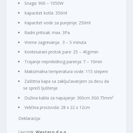
Snaga: 900 – 1050W
Kapacitet kotla: 350ml
Kapacitet vode za punjenje: 250ml
Radni pritisak: max. 3Pa
Vreme zagrevanja: 3 – 5 minuta
Kontinuirani protok pare: 25 – 40g/min
Trajanje neprekidnog parenja: 7 – 10min
Maksimalna temperatura vode: 115 stepeni
Zaštitna kapa sa zaključavanjem za decu da
se spreči ljuštenje
Dužina kabla za napajanje: 300cm 3G0.75mm²
Veličina proizvoda: 28 x 22 x 12cm
Deklaracija:
Uvoznik:
Westaco d.o.o.