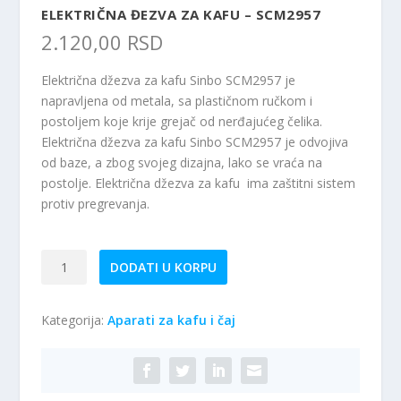
ELEKTRIČNA ĐEZVA ZA KAFU – SCM2957
2.120,00
RSD
Električna džezva za kafu Sinbo SCM2957 je
napravljena od metala, sa plastičnom ručkom i
postoljem koje krije grejač od nerđajućeg čelika.
Električna džezva za kafu Sinbo SCM2957 je odvojiva
od baze, a zbog svojeg dizajna, lako se vraća na
postolje. Električna džezva za kafu ima zaštitni sistem
protiv pregrevanja.
Električna
DODATI U KORPU
đezva
za
Kategorija:
Aparati za kafu i čaj
kafu
-
SCM2957
količina