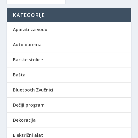
a
5
:
0
KATEGORIJE
1
,
.
0
Aparati za vodu
9
0
8
Auto oprema
0
R
,
S
0
D
Barske stolice
0
.
Bašta
R
S
Bluetooth Zvučnici
D
.
Dečiji program
Dekoracija
Električni alat