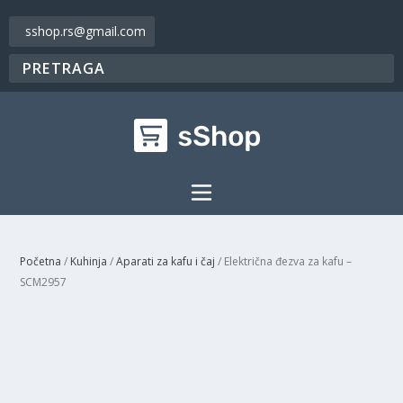
sshop.rs@gmail.com
Početna
/
Kuhinja
/
Aparati za kafu i čaj
/ Električna đezva za kafu –
SCM2957