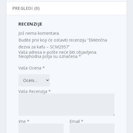
PREGLEDI (0)
RECENZIJE
Još nema komentara.
Budite prvi koji će ostaviti recenziju “Električna
đezva za kafu – SCM2957”
Vaša adresa e-pošte neće biti objavljena.
Neophodna polja su označena
*
Vaša Ocena
*
Vaša Recenzija
*
Ime
*
Email
*