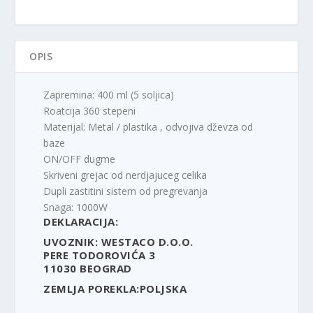
OPIS
Zapremina: 400 ml (5 soljica)
Roatcija 360 stepeni
Materijal: Metal / plastika , odvojiva dževza od
baze
ON/OFF dugme
Skriveni grejac od nerdjajuceg celika
Dupli zastitini sistem od pregrevanja
Snaga: 1000W
DEKLARACIJA:
UVOZNIK: WESTACO D.O.O.
PERE TODOROVIĆA 3
11030 BEOGRAD
ZEMLJA POREKLA:POLJSKA