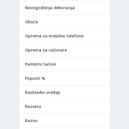
Novogodišnja dekoracija
Obuća
Oprema za mobilne telefone
Oprema za računare
Pametni Satovi
Popusti %
Rashladni uređaji
Rasveta
Razno