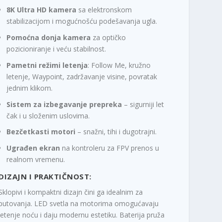
0
8K Ultra HD kamera
sa elektronskom
stabilizacijom i mogućnošću podešavanja ugla.
R
S
Pomoćna donja kamera
za optičko
D
pozicioniranje i veću stabilnost.
.
Pametni režimi letenja
: Follow Me, kružno
letenje, Waypoint, zadržavanje visine, povratak
jednim klikom.
Sistem za izbegavanje prepreka
– sigurniji let
čak i u složenim uslovima.
Bezčetkasti motori
– snažni, tihi i dugotrajni.
Ugrađen ekran
na kontroleru za FPV prenos u
realnom vremenu.
DIZAJN I PRAKTIČNOST:
Sklopivi i kompaktni dizajn čini ga idealnim za
putovanja. LED svetla na motorima omogućavaju
letenje noću i daju modernu estetiku. Baterija pruža