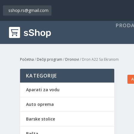
sshop.rs@gmail.com
PRODA
Početna
/
Dečiji program
/
Dronovi
/ Dron A22 Sa Ekranom
KATEGORIJE
A
Aparati za vodu
Auto oprema
Barske stolice
Bašta