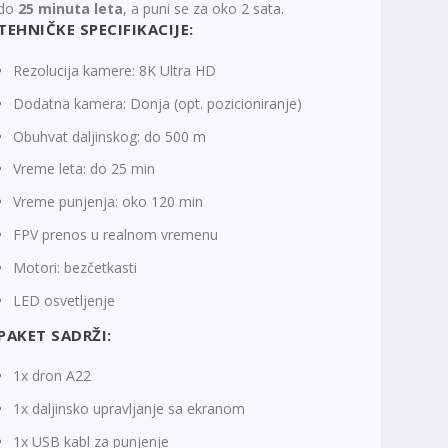
do
25 minuta leta
, a puni se za oko 2 sata.
TEHNIČKE SPECIFIKACIJE:
Rezolucija kamere: 8K Ultra HD
Dodatna kamera: Donja (opt. pozicioniranje)
Obuhvat daljinskog: do 500 m
Vreme leta: do 25 min
Vreme punjenja: oko 120 min
FPV prenos u realnom vremenu
Motori: bezčetkasti
LED osvetljenje
PAKET SADRŽI:
1x dron A22
1x daljinsko upravljanje sa ekranom
1x USB kabl za punjenje