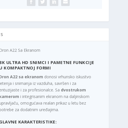
n
c
a
e
c
n
e
a
n
j
IS
a
e
j
:
e
7
Dron A22 Sa Ekranom
b
.
i
9
8K ULTRA HD SNIMCI I PAMETNE FUNKCIJE
l
9
U KOMPAKTNOJ FORMI
a
0
Dron A22 sa ekranom
donosi vrhunsko iskustvo
:
,
letenja i snimanja iz vazduha, savršen i za
9
0
entuzijaste i za profesionalce. Sa
dvostrukom
.
0
kamerom
i integrisanim ekranom na daljinskom
9
upravljaču, omogućava realan prikaz u letu bez
0
R
potrebe za dodatnim uređajima.
0
S
,
D
GLAVNE KARAKTERISTIKE:
0
.