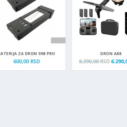
BATERIJA ZA DRON 998 PRO
DRON A88
O
600,00
RSD
8.390,00
RSD
6.290
r
i
g
i
n
a
l
n
a
c