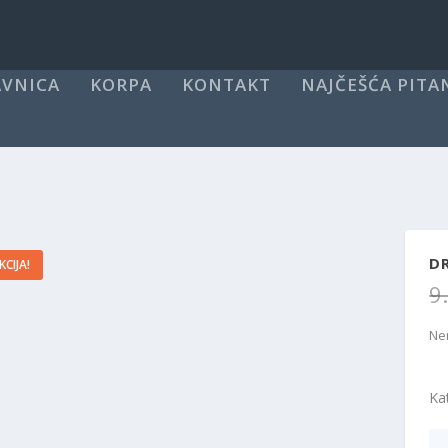
VNICA
KORPA
KONTAKT
NAJČEŠĆA PITA
D
KCIJA!
9
Ne
Ka