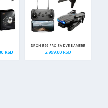
DRON E99 PRO SA DVE KAMERE
T
,00
RSD
2.999,00
RSD
r
e
n
u
t
n
a
c
e
n