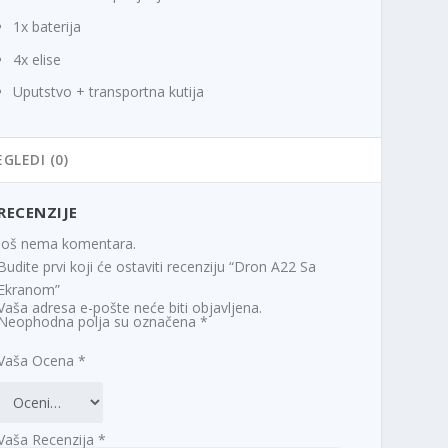
1x baterija
4x elise
Uputstvo + transportna kutija
EGLEDI (0)
RECENZIJE
Još nema komentara.
Budite prvi koji će ostaviti recenziju “Dron A22 Sa
Ekranom”
Vaša adresa e-pošte neće biti objavljena.
Neophodna polja su označena
*
Vaša Ocena
*
Vaša Recenzija
*