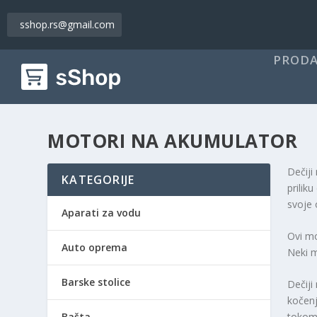
sshop.rs@gmail.com
PRODA
MOTORI NA AKUMULATOR
Dečiji
KATEGORIJE
prilik
svoje 
Aparati za vodu
Ovi mo
Auto oprema
Neki m
Barske stolice
Dečiji
kočenj
Bašta
tokom