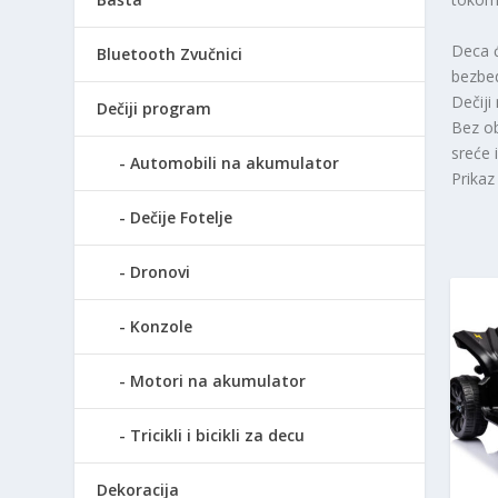
Deca ć
Bluetooth Zvučnici
bezbed
Dečiji
Dečiji program
Bez ob
sreće 
Automobili na akumulator
Prikaz
Dečije Fotelje
Dronovi
Konzole
Motori na akumulator
Tricikli i bicikli za decu
Dekoracija