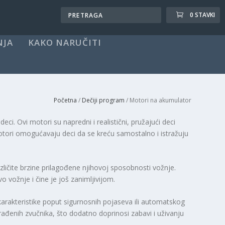
0 STAVKI
NJA
KAKO NARUČITI
Početna
/
Dečiji program
/ Motori na akumulator
eci. Ovi motori su napredni i realistični, pružajući deci
otori omogućavaju deci da se kreću samostalno i istražuju
azličite brzine prilagođene njihovoj sposobnosti vožnje.
 vožnje i čine je još zanimljivijom.
arakteristike poput sigurnosnih pojaseva ili automatskog
ađenih zvučnika, što dodatno doprinosi zabavi i uživanju