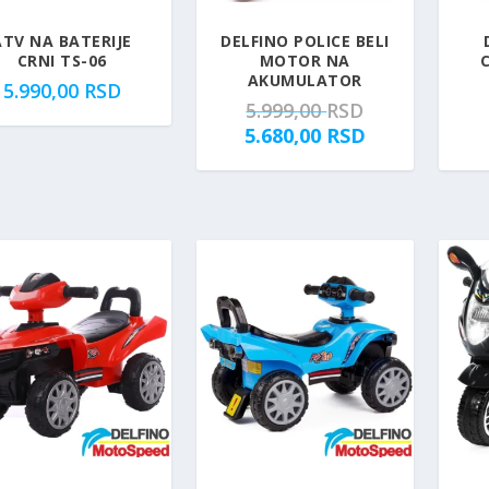
ATV NA BATERIJE
DELFINO POLICE BELI
CRNI TS-06
MOTOR NA
AKUMULATOR
5.990,00
RSD
O
5.999,00
RSD
r
T
5.680,00
RSD
i
r
g
e
i
n
n
u
a
t
l
n
n
a
a
c
c
e
e
n
n
a
a
j
j
e
e
: