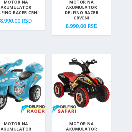
MOTOR NA
MOTOR NA
b
5
AKUMULATOR
AKUMULATOR
i
.
LFINO RACER CRNI
DELFINO RACER
CRVENI
l
9
8.990,00
RSD
8.990,00
RSD
a
9
:
9
6
,
.
0
6
0
9
9
R
,
S
0
D
0
.
R
S
5.00
D
.
MOTOR NA
MOTOR NA
AKUMULATOR
AKUMULATOR