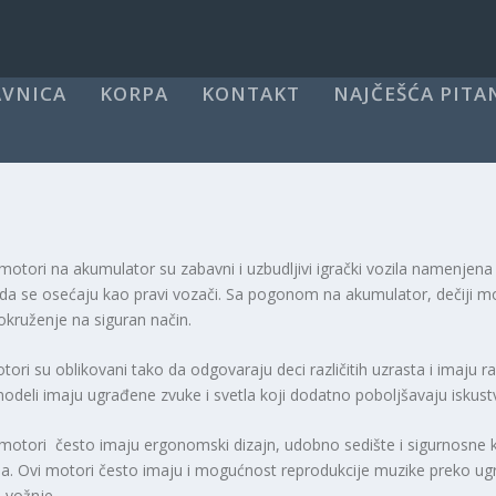
VNICA
KORPA
KONTAKT
NAJČEŠĆA PITA
 motori na akumulator su zabavni i uzbudljivi igrački vozila namenjena d
u da se osećaju kao pravi vozači. Sa pogonom na akumulator, dečiji m
okruženje na siguran način.
tori su oblikovani tako da odgovaraju deci različitih uzrasta i imaju r
odeli imaju ugrađene zvuke i svetla koji dodatno poboljšavaju iskustvo
 motori često imaju ergonomski dizajn, udobno sedište i sigurnosne k
a. Ovi motori često imaju i mogućnost reprodukcije muzike preko ugr
 vožnje.