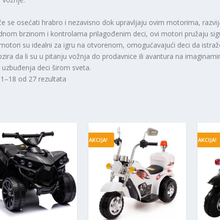
e se osećati hrabro i nezavisno dok upravljaju ovim motorima, razvij
nom brzinom i kontrolama prilagođenim deci, ovi motori pružaju sigu
 motori su idealni za igru na otvorenom, omogućavajući deci da istraže
zira da li su u pitanju vožnja do prodavnice ili avantura na imagina
i uzbuđenja deci širom sveta.
 1–18 od 27 rezultata
AKCIJA!
AKCIJA!