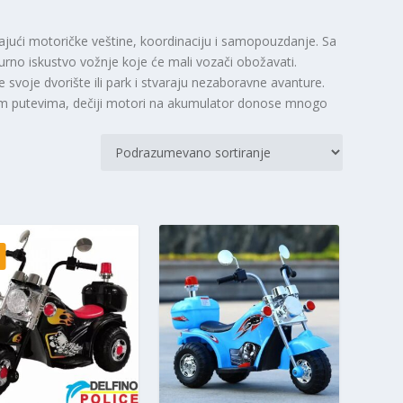
ajući motoričke veštine, koordinaciju i samopouzdanje. Sa
rno iskustvo vožnje koje će mali vozači obožavati.
 svoje dvorište ili park i stvaraju nezaboravne avanture.
rnim putevima, dečiji motori na akumulator donose mnogo