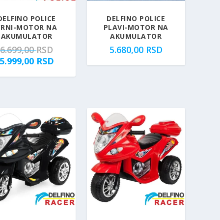
DELFINO POLICE
DELFINO POLICE
CRNI-MOTOR NA
PLAVI-MOTOR NA
AKUMULATOR
AKUMULATOR
O
6.699,00
RSD
5.680,00
RSD
r
T
5.999,00
RSD
i
r
g
e
i
n
n
u
a
t
l
n
n
a
a
c
c
e
e
n
n
a
a
j
j
e
e
: