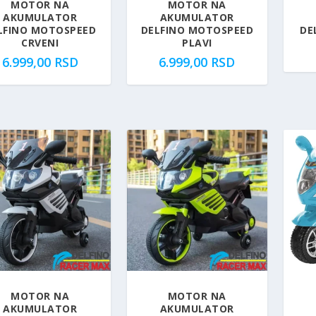
MOTOR NA
MOTOR NA
b
5
AKUMULATOR
AKUMULATOR
i
.
LFINO MOTOSPEED
DELFINO MOTOSPEED
DE
CRVENI
PLAVI
l
6
6.999,00
RSD
6.999,00
RSD
a
8
:
0
5
,
.
0
9
0
9
9
R
,
S
0
D
0
.
R
S
D
.
MOTOR NA
MOTOR NA
AKUMULATOR
AKUMULATOR