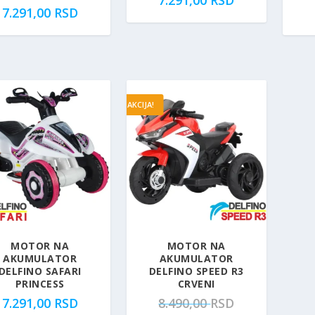
7.291,00
RSD
AKCIJA!
MOTOR NA
MOTOR NA
AKUMULATOR
AKUMULATOR
DELFINO SAFARI
DELFINO SPEED R3
PRINCESS
CRVENI
O
7.291,00
RSD
8.490,00
RSD