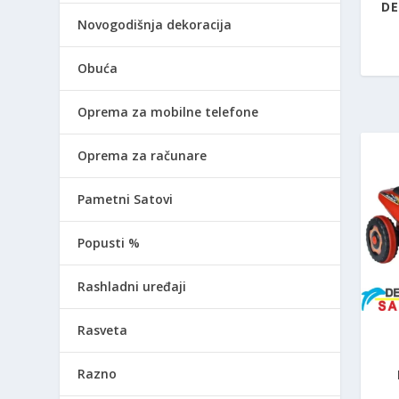
DE
Novogodišnja dekoracija
Obuća
Oprema za mobilne telefone
Oprema za računare
Pametni Satovi
Popusti %
Rashladni uređaji
Rasveta
Razno