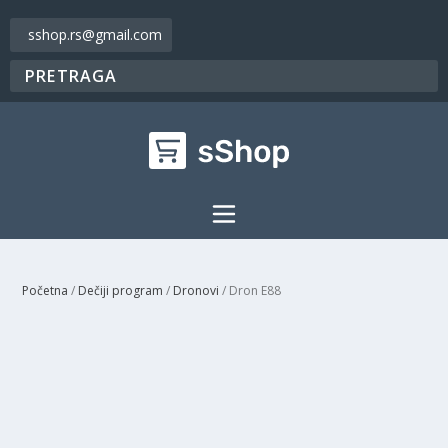
sshop.rs@gmail.com
Početna
/
Dečiji program
/
Dronovi
/ Dron E88