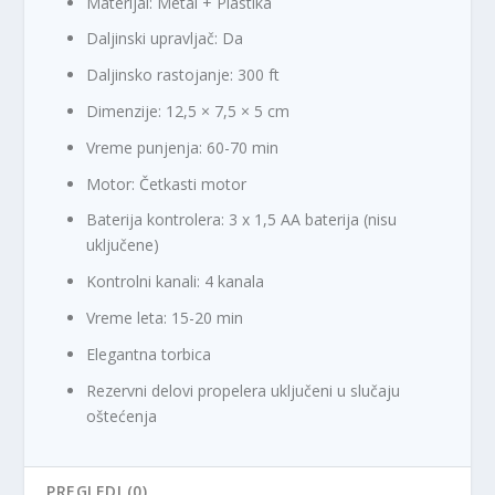
Materijal: Metal + Plastika
Daljinski upravljač: Da
Daljinsko rastojanje: 300 ft
Dimenzije: 12,5 × 7,5 × 5 cm
Vreme punjenja: 60-70 min
Motor: Četkasti motor
Baterija kontrolera: 3 x 1,5 AA baterija (nisu
uključene)
Kontrolni kanali: 4 kanala
Vreme leta: 15-20 min
Elegantna torbica
Rezervni delovi propelera uključeni u slučaju
oštećenja
PREGLEDI (0)