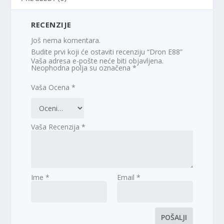
RECENZIJE
Još nema komentara.
Budite prvi koji će ostaviti recenziju “Dron E88”
Vaša adresa e-pošte neće biti objavljena.
Neophodna polja su označena
*
Vaša Ocena
*
Vaša Recenzija
*
Ime
*
Email
*