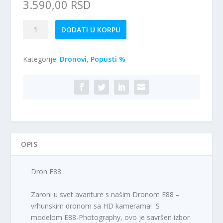
3.590,00
RSD
Dron
DODATI U KORPU
E88
količina
Kategorije:
Dronovi
,
Popusti %
OPIS
Dron E88
Zaroni u svet avanture s našim Dronom E88 –
vrhunskim dronom sa HD kamerama! S
modelom E88-Photography, ovo je savršen izbor