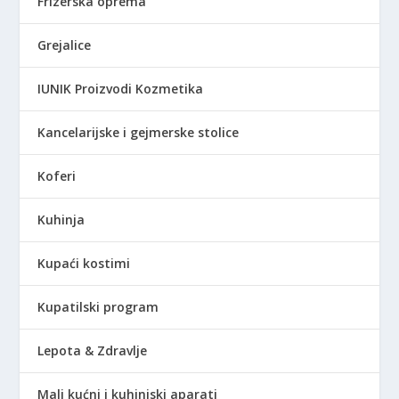
Frizerska oprema
Grejalice
IUNIK Proizvodi Kozmetika
Kancelarijske i gejmerske stolice
Koferi
Kuhinja
Kupaći kostimi
Kupatilski program
Lepota & Zdravlje
Mali kućni i kuhinjski aparati