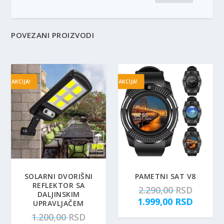
POVEZANI PROIZVODI
AKCIJA!
AKCIJA!
SOLARNI DVORIŠNI
PAMETNI SAT V8
REFLEKTOR SA
O
2.290,00
RSD
DALJINSKIM
r
T
1.999,00
RSD
UPRAVLJAČEM
i
r
O
1.200,00
RSD