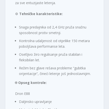
za sve entuzijaste letenja.
⚙️
Tehničke karakteristike:
Snaga predajnika od 2,4 GHz pruža snažnu
sposobnost protiv smetnji.
Kontrolna udaljenost od otprilike 150 metara
poboljšava performanse leta.
Osetljivo žiro regulisanje pruža stabilan i
fleksibilan let.
Režim bez glave rešava probleme “gubitka
orijentacije”, čineći letenje još jednostavnijim.
🌐
Opseg kontrole:
Dron E88
Daljinsko upravljanje