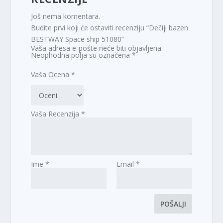
Još nema komentara.
Budite prvi koji će ostaviti recenziju “Dečiji bazen
BESTWAY Space ship 51080”
Vaša adresa e-pošte neće biti objavljena.
Neophodna polja su označena
*
Vaša Ocena
*
Vaša Recenzija
*
Ime
*
Email
*