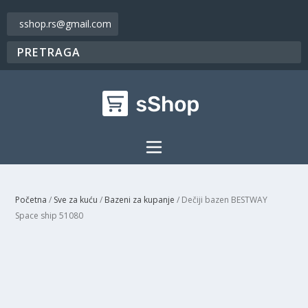
sshop.rs@gmail.com
Početna
/
Sve za kuću
/
Bazeni za kupanje
/ Dečiji bazen BESTWAY
Space ship 51080