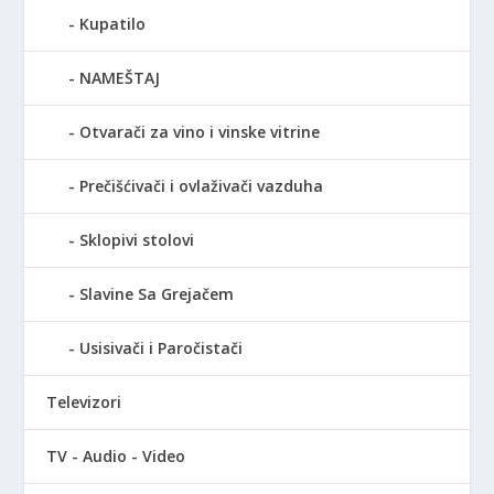
Kupatilo
NAMEŠTAJ
Otvarači za vino i vinske vitrine
Prečišćivači i ovlaživači vazduha
Sklopivi stolovi
Slavine Sa Grejačem
Usisivači i Paročistači
Televizori
TV - Audio - Video