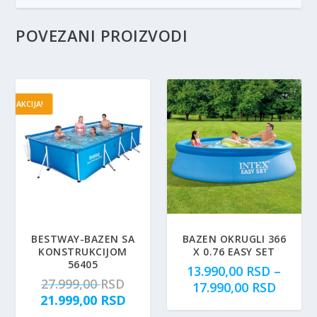
POVEZANI PROIZVODI
AKCIJA!
BESTWAY-BAZEN SA
BAZEN OKRUGLI 366
KONSTRUKCIJOM
X 0.76 EASY SET
56405
13.990,00
RSD
–
O
27.999,00
RSD
R
17.990,00
RSD
r
T
21.999,00
RSD
a
i
r