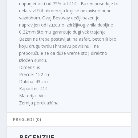
napunjenosti od 75% od 414 l. Bazen poseduje tri
dela različitih dimenzija koji se nezavisno pune
vazduhom. Ovaj Bestway dečiji bazen je
napravljen od izuzetno izdržljivog vinila debljine
0,22mm što mu garantuje dugi vek trajanja.
Bazen ne treba postavljati na asfalt, beton ili bilo
koju drugu tvrdu i hrapavu površinu i ne
preporučuje se da duže vreme stoji direktno
izložen suncu.
Dimenzije:
Prečnik: 152 cm
Dubina: 43 cm
Kapacitet: 414 l
Materijal: Vinil
Zemlja porekla:Kina
PREGLEDI (0)
RECENZIJE