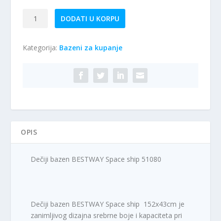
Dečiji
DODATI U KORPU
bazen
BESTWAY
Kategorija:
Bazeni za kupanje
Space
ship
51080
količina
OPIS
Dečiji bazen BESTWAY Space ship 51080
Dečiji bazen BESTWAY Space ship 152x43cm je
zanimljivog dizajna srebrne boje i kapaciteta pri