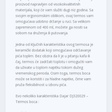
proizvod napravljen od visokokvalitetnih
materijala, koji će vam služiti dugi niz godina. Sa
svojim ergonomskim oblikom, ovaj termos vam
omogućava udobno držanje u ruci. Sa velikom
zapreminom od 400 ml, možete ga nositi sa
sobom na druženja ili putovanja.
Jedna od ključnih karakteristika ovog termosa je
keramički dodatak koji omogućava održavanje
pića toplim. Bez obzira da li je u pitanju kafa ili
čaj, termos će zadržati toplotu i omogućiti vam
da uživate u toplom napitku tokom dužeg
vremenskog perioda. Osim toga, termos boca
može se koristiti i za hladne napitke, čime vam
pruža fleksibilnost u izboru pića.
Evo nekoliko karakteristika Dajar DJ320029 –
Termos boca :