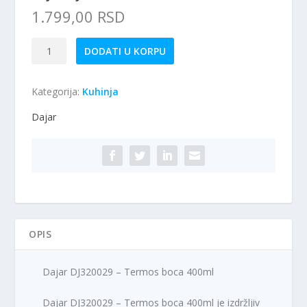
1.799,00
RSD
Dajar
DODATI U KORPU
DJ320029
-
Kategorija:
Kuhinja
Termos
boca
Dajar
400ml
količina
OPIS
Dajar DJ320029 – Termos boca 400ml
Dajar DJ320029 – Termos boca 400ml je izdržljiv