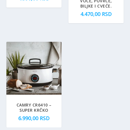
VOĆE, POVRĆE,
BILJKE I CVEĆE.
4.470,00
RSD
CAMRY CR6410 –
SUPER KRČKO
6.990,00
RSD