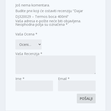
Još nema komentara.
Budite prvi koji će ostaviti recenziju “Dajar
DJ320029 – Termos boca 400ml”
Vaša adresa e-pošte neće biti objavljena.
Neophodna polja su označena
*
Vaša Ocena
*
Vaša Recenzija
*
Ime
*
Email
*