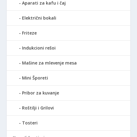
Aparati za kafu i čaj
Električni bokali
Friteze
Indukcioni rešoi
Mašine za mlevenje mesa
Mini Šporeti
Pribor za kuvanje
Roštilji i Grilovi
Tosteri