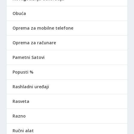
Obuća
Oprema za mobilne telefone
Oprema za računare
Pametni Satovi
Popusti %
Rashladni uređaji
Rasveta
Razno
Ručni alat