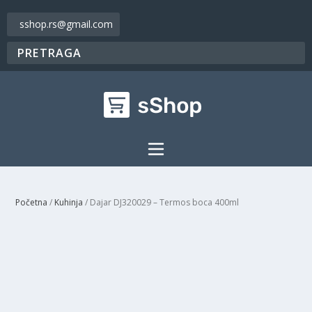
sshop.rs@gmail.com
Početna
/
Kuhinja
/ Dajar DJ320029 – Termos boca 400ml