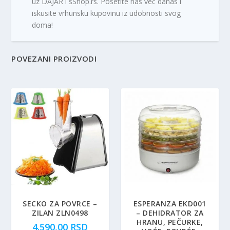
uz DAJAR i sShop.rs. Posetite nas već danas i
iskusite vrhunsku kupovinu iz udobnosti svog
doma!
POVEZANI PROIZVODI
SECKO ZA POVRCE –
ESPERANZA EKD001
ZILAN ZLN0498
– DEHIDRATOR ZA
HRANU, PEČURKE,
4.590,00
RSD