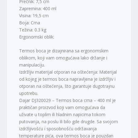
Prečnik: 7,5 cm
Zapremina: 400 ml
Visina: 19,5 cm
Boja: Crna
Težina: 0.3 kg
Ergonomski oblik:
Termos boca je dizajnirana sa ergonomskim
oblikom, koji vam omogućava lako držanje i
manipulaciju.
Izdržljiv materijal otporan na oštećenja: Materijal
od kojeg je termos boca napravljena je izdržljiv i
otporan na oštećenja, što garantuje dugotrajnu
upotrebu.
Dajar DJ320029 – Termos boca crna – 400 ml je
praktičan proizvod koji vam omogućava da
uživate u toplim ili hladnim napicima tokom
putovanja, na poslu ili bilo gde drugde. Sa svojom
izdržljivošću i sposobnošću održavanja
temperature pića, ova termos boca je pouzdan