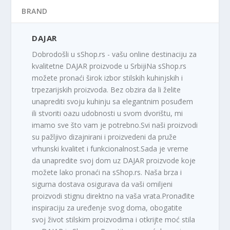
BRAND
DAJAR
Dobrodošli u sShop.rs - vašu online destinaciju za
kvalitetne DAJAR proizvode u SrbijiNa sShop.rs
možete pronaći širok izbor stilskih kuhinjskih i
trpezarijskih proizvoda. Bez obzira da li želite
unaprediti svoju kuhinju sa elegantnim posuđem
ili stvoriti oazu udobnosti u svom dvorištu, mi
imamo sve što vam je potrebno.Svi naši proizvodi
su pažljivo dizajnirani i proizvedeni da pruže
vrhunski kvalitet i funkcionalnost.Sada je vreme
da unapredite svoj dom uz DAJAR proizvode koje
možete lako pronaći na sShop.rs. Naša brza i
sigurna dostava osigurava da vaši omiljeni
proizvodi stignu direktno na vaša vrata.Pronađite
inspiraciju za uređenje svog doma, obogatite
svoj život stilskim proizvodima i otkrijte moć stila