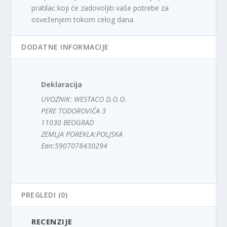
pratilac koji će zadovoljiti vaše potrebe za
osveženjem tokom celog dana.
DODATNE INFORMACIJE
Deklaracija
UVOZNIK: WESTACO D.O.O.
PERE TODOROVIĆA 3
11030 BEOGRAD
ZEMLJA POREKLA:POLJSKA
Ean:5907078430294
PREGLEDI (0)
RECENZIJE