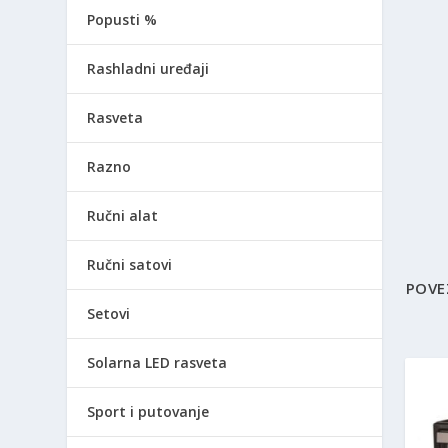
Popusti %
Rashladni uređaji
Rasveta
Razno
Ručni alat
Ručni satovi
POVE
Setovi
Solarna LED rasveta
Sport i putovanje