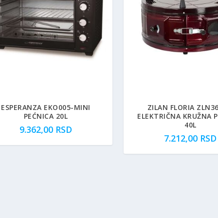
ESPERANZA EKO005-MINI
ZILAN FLORIA ZLN36
PEĆNICA 20L
ELEKTRIČNA KRUŽNA 
40L
9.362,00
RSD
7.212,00
RSD