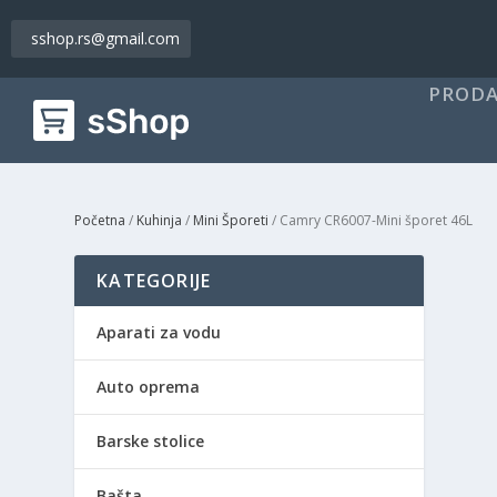
sshop.rs@gmail.com
PRODA
Početna
/
Kuhinja
/
Mini Šporeti
/ Camry CR6007-Mini šporet 46L
KATEGORIJE
Aparati za vodu
Auto oprema
Barske stolice
Bašta