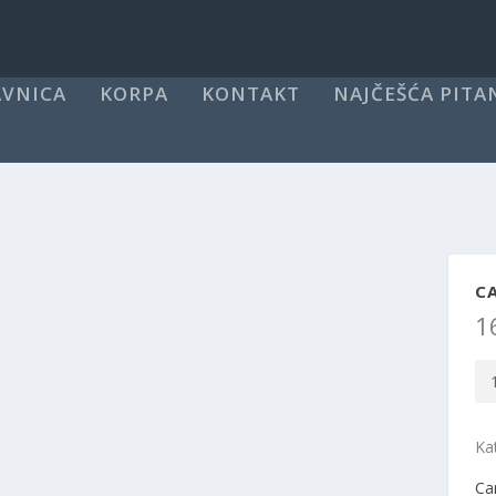
VNICA
KORPA
KONTAKT
NAJČEŠĆA PITA
CA
1
Ca
CR
Mi
Ka
šp
46
Ca