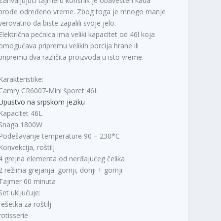
Zahvaljujući tajmeru korisnik je obavešten kada
prođe određeno vreme. Zbog toga je mnogo manje
verovatno da biste zapalili svoje jelo.
Električna pećnica ima veliki kapacitet od 46l koja
omogućava pripremu velikih porcija hrane ili
pripremu dva različita proizvoda u isto vreme.
Karakteristike:
Camry CR6007-Mini šporet 46L
Upustvo na srpskom jeziku
Kapacitet 46L
Snaga 1800W
Podešavanje temperature 90 – 230*C
Konvekcija, roštilj
4 grejna elementa od nerđajućeg čelika
2 režima grejanja: gornji, donji + gornji
Tajmer 60 minuta
Set uključuje:
rešetka za roštilj
rotisserie