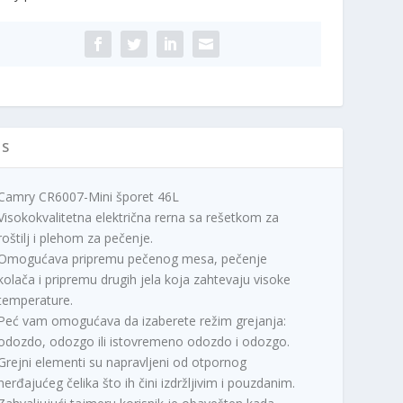
ičina
IS
Camry CR6007-Mini šporet 46L
Visokokvalitetna električna rerna sa rešetkom za
roštilj i plehom za pečenje.
Omogućava pripremu pečenog mesa, pečenje
kolača i pripremu drugih jela koja zahtevaju visoke
temperature.
Peć vam omogućava da izaberete režim grejanja:
odozdo, odozgo ili istovremeno odozdo i odozgo.
Grejni elementi su napravljeni od otpornog
nerđajućeg čelika što ih čini izdržljivim i pouzdanim.