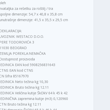
pleh
hvataljka za rešetku za roštilj / tra
spoljne dimenzije: 54,7 x 40,8 x 35,8 cm
unutrašnje dimenzije: 41,5 x 35,5 x 29,5 cm
DEKLARACIJA:
UVOZNIK: WESTACO D.O.O.
PERE TODOROVIĆA 3
11030 BEOGRAD
ZEMLJA POREKLA:NEMAČKA
Dostupnost proizvoda
JEDINICA EAN kod 5908256831643
CTNS EAN kod CTNS
CN šifra 85167970
JEDINICA Neto težina kg 10,30
JEDINICA Bruto težina kg 12.11
JEDINICA Veličina kutije ŠkDkV 64 k 45 k 42
JEDINIČNA zapremina kutije (m3) 0,120960
CTN Bruto težina kg 12.11
CTN dimenzije ŠkDkV 65,5 k 46 k 44