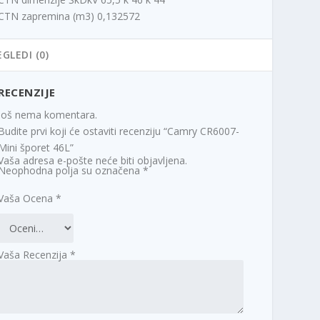
CTN zapremina (m3) 0,132572
EGLEDI (0)
RECENZIJE
Još nema komentara.
Budite prvi koji će ostaviti recenziju “Camry CR6007-
Mini šporet 46L”
Vaša adresa e-pošte neće biti objavljena.
Neophodna polja su označena
*
Vaša Ocena
*
Vaša Recenzija
*