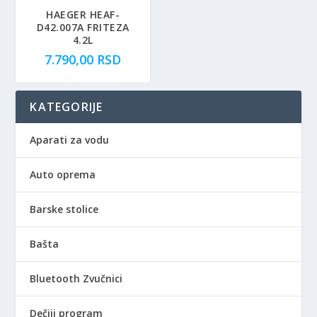
:
e
HAEGER HEAF-
D42.007A FRITEZA
9
b
4.2L
.
i
7.790,00
RSD
4
l
9
a
9
:
KATEGORIJE
,
1
0
2
Aparati za vodu
0
.
9
Auto oprema
R
9
S
0
D
,
Barske stolice
.
0
0
Bašta
R
Bluetooth Zvučnici
S
D
Dečiji program