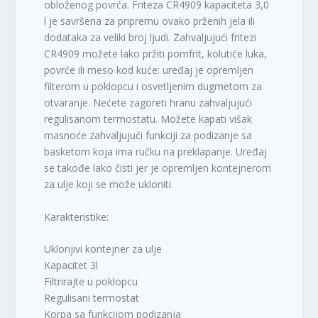
obloženog povrća. Friteza CR4909 kapaciteta 3,0
l je savršena za pripremu ovako prženih jela ili
dodataka za veliki broj ljudi. Zahvaljujući fritezi
CR4909 možete lako pržiti pomfrit, kolutiće luka,
povrće ili meso kod kuće: uređaj je opremljen
filterom u poklopcu i osvetljenim dugmetom za
otvaranje. Nećete zagoreti hranu zahvaljujući
regulisanom termostatu. Možete kapati višak
masnoće zahvaljujući funkciji za podizanje sa
basketom koja ima ručku na preklapanje. Uređaj
se takođe lako čisti jer je opremljen kontejnerom
za ulje koji se može ukloniti.
Karakteristike:
Uklonjivi kontejner za ulje
Kapacitet 3l
Filtrirajte u poklopcu
Regulisani termostat
Korpa sa funkcijom podizanja