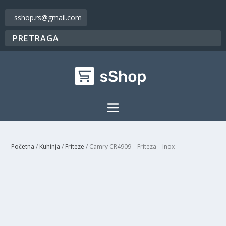
sshop.rs@gmail.com
Početna
/
Kuhinja
/
Friteze
/ Camry CR4909 – Friteza – Inox