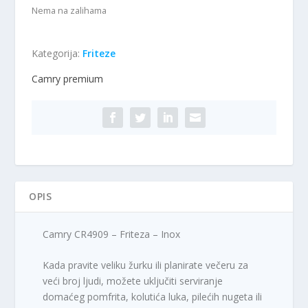
Nema na zalihama
Kategorija:
Friteze
Camry premium
OPIS
Camry CR4909 – Friteza – Inox
Kada pravite veliku žurku ili planirate večeru za
veći broj ljudi, možete uključiti serviranje
domaćeg pomfrita, kolutića luka, pilećih nugeta ili