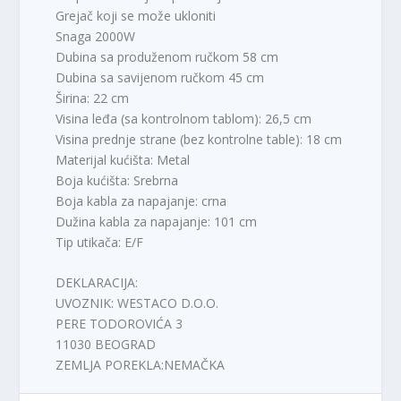
Grejač koji se može ukloniti
Snaga 2000W
Dubina sa produženom ručkom 58 cm
Dubina sa savijenom ručkom 45 cm
Širina: 22 cm
Visina leđa (sa kontrolnom tablom): 26,5 cm
Visina prednje strane (bez kontrolne table): 18 cm
Materijal kućišta: Metal
Boja kućišta: Srebrna
Boja kabla za napajanje: crna
Dužina kabla za napajanje: 101 cm
Tip utikača: E/F
DEKLARACIJA:
UVOZNIK: WESTACO D.O.O.
PERE TODOROVIĆA 3
11030 BEOGRAD
ZEMLJA POREKLA:NEMAČKA