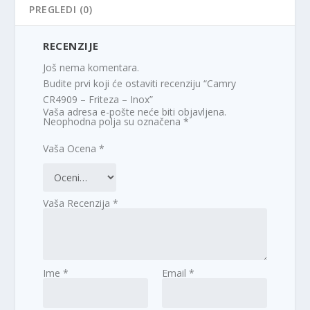
PREGLEDI (0)
RECENZIJE
Još nema komentara.
Budite prvi koji će ostaviti recenziju “Camry
CR4909 – Friteza – Inox”
Vaša adresa e-pošte neće biti objavljena.
Neophodna polja su označena
*
Vaša Ocena
*
Vaša Recenzija
*
Ime
*
Email
*