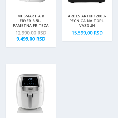
5.00
MI SMART AIR
ARDES AR1KP12000-
FRYER 3.5L-
PEĆNICA NA TOPLI
PAMETNA FRITEZA
VAZDUH
O
12.990,00
RSD
15.599,00
RSD
T
r
9.499,00
RSD
r
i
e
g
n
i
u
n
t
a
n
l
a
n
c
a
e
c
n
e
a
n
j
a
e
j