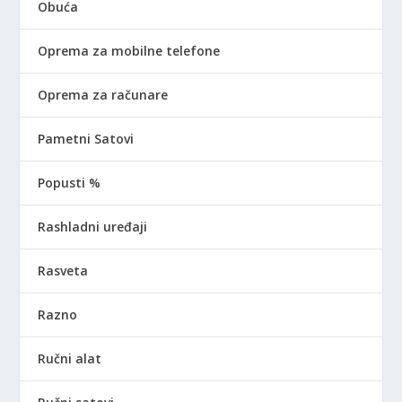
Obuća
Oprema za mobilne telefone
Oprema za računare
Pametni Satovi
Popusti %
Rashladni uređaji
Rasveta
Razno
Ručni alat