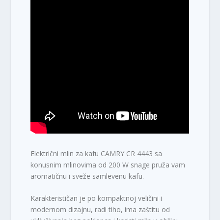
Električni mlin za kafu CAMRY CR 4443 sa
konusnim mlinovima od 200 W snage pruža vam
aromatičnu i sveže samlevenu kafu.
Karakterističan je po kompaktnoj veličini i
modernom dizajnu, radi tiho, ima zaštitu od