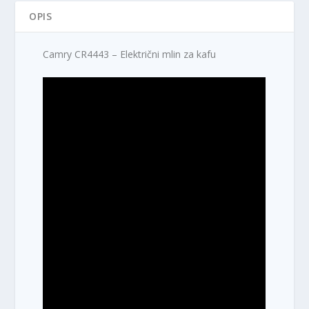
OPIS
Camry CR4443 – Električni mlin za kafu