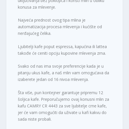
uključivanja bez poklopca i koristi mlin u obliku
konusa za mlevenje.
Najveća prednost ovog tipa mlina je
automatizacija procesa mlevenja i kućište od
nerđajućeg čelika.
Ljubitelji kafe poput espressa, kapućina ili lattea
takođe će ceniti opciju kupovine mlevenja zrna.
Svako od nas ima svoje preferencije kada je u
pitanju ukus kafe, a naš mlin vam omogućava da
izaberete jedan od 16 nivoa mlevenja.
Šta više, pun kontejner garantuje pripremu 12
šoljica kafe. Preporučujemo ovaj konusni mlin za
kafu CAMRY CR 4443 za sve ljubitelje crne kafe,
jer će vam omogućiti da uživate u kafi kakvu do
sada niste probali.