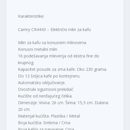
Karakteristike:
Camry CR4443 – Električni mlin za kafu
Mlin za kafu sa konusnim mlinovima
Konusni metalni mlin
16 podešavanja mlevenja od ekstra fine do
krupnog.
Kapacitet posude za zrna kafe: Oko 230 grama.
Do 12 šoljica kafe po kontejneru.
Automatsko isključivanje.
Dvostruki sigurnosni prekidač.
Kućište od nerđajućeg čelika.
Dimenzije: Visina: 26 cm. Širina: 15,5 cm. Dubina:
20 cm.
Materijal kućišta: Plastika / Metal
Boja kućišta: Srebrna / Crna
Boja kabla za napajanje: Crna