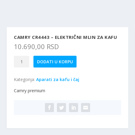
CAMRY CR4443 – ELEKTRIČNI MLIN ZA KAFU
10.690,00
RSD
Camry
DODATI U KORPU
CR4443
-
Kategorija:
Aparati za kafu i čaj
Električni
mlin
Camry premium
za
kafu
količina