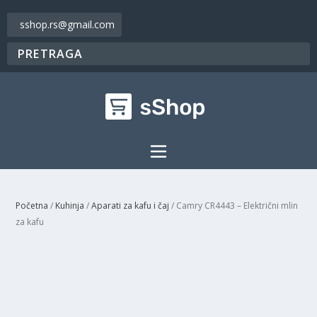
sshop.rs@gmail.com
Početna
/
Kuhinja
/
Aparati za kafu i čaj
/ Camry CR4443 – Električni mlin
za kafu