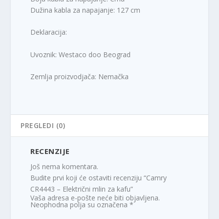
Dužina kabla za napajanje: 127 cm
Deklaracija:
Uvoznik: Westaco doo Beograd
Zemlja proizvodjača: Nemačka
PREGLEDI (0)
RECENZIJE
Još nema komentara.
Budite prvi koji će ostaviti recenziju “Camry
CR4443 – Električni mlin za kafu”
Vaša adresa e-pošte neće biti objavljena.
Neophodna polja su označena
*