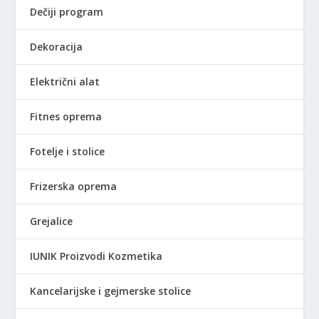
D
.
Dečiji program
.
Dekoracija
Električni alat
Fitnes oprema
Fotelje i stolice
Frizerska oprema
Grejalice
IUNIK Proizvodi Kozmetika
Kancelarijske i gejmerske stolice