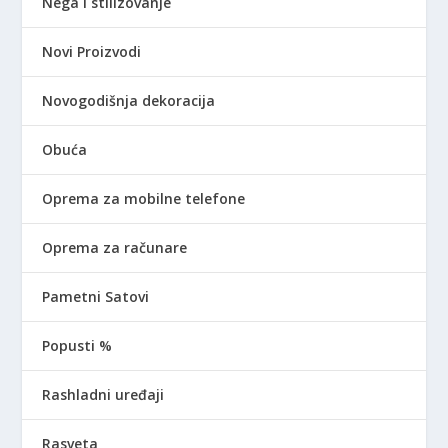
Nega i stilizovanje
Novi Proizvodi
Novogodišnja dekoracija
Obuća
Oprema za mobilne telefone
Oprema za računare
Pametni Satovi
Popusti %
Rashladni uređaji
Rasveta