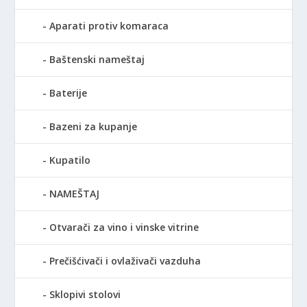
Aparati protiv komaraca
Baštenski nameštaj
Baterije
Bazeni za kupanje
Kupatilo
NAMEŠTAJ
Otvarači za vino i vinske vitrine
Prečišćivači i ovlaživači vazduha
Sklopivi stolovi