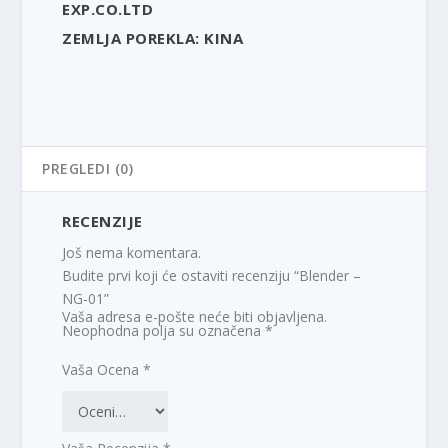
EXP.CO.LTD
ZEMLJA POREKLA: KINA
PREGLEDI (0)
RECENZIJE
Još nema komentara.
Budite prvi koji će ostaviti recenziju “Blender –
NG-01”
Vaša adresa e-pošte neće biti objavljena.
Neophodna polja su označena
*
Vaša Ocena
*