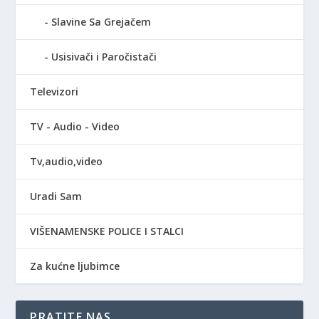
Slavine Sa Grejačem
Usisivači i Paročistači
Televizori
TV - Audio - Video
Tv,audio,video
Uradi Sam
VIŠENAMENSKE POLICE I STALCI
Za kućne ljubimce
PRATITE NAS