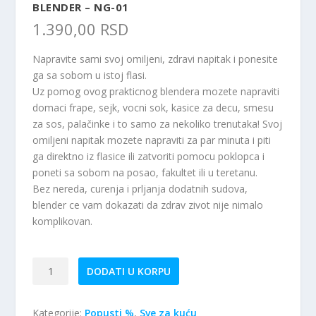
BLENDER – NG-01
1.390,00
RSD
Napravite sami svoj omiljeni, zdravi napitak i ponesite
ga sa sobom u istoj flasi.
Uz pomog ovog prakticnog blendera mozete napraviti
domaci frape, sejk, vocni sok, kasice za decu, smesu
za sos, palačinke i to samo za nekoliko trenutaka! Svoj
omiljeni napitak mozete napraviti za par minuta i piti
ga direktno iz flasice ili zatvoriti pomocu poklopca i
poneti sa sobom na posao, fakultet ili u teretanu.
Bez nereda, curenja i prljanja dodatnih sudova,
blender ce vam dokazati da zdrav zivot nije nimalo
komplikovan.
Blender
DODATI U KORPU
-
NG-
Kategorije:
Popusti %
,
Sve za kuću
01