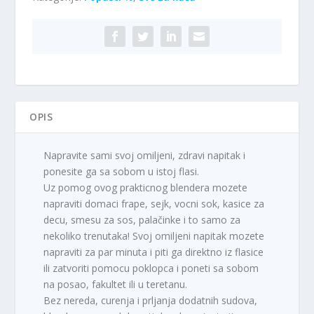
količina
OPIS
Napravite sami svoj omiljeni, zdravi napitak i
ponesite ga sa sobom u istoj flasi.
Uz pomog ovog prakticnog blendera mozete
napraviti domaci frape, sejk, vocni sok, kasice za
decu, smesu za sos, palačinke i to samo za
nekoliko trenutaka! Svoj omiljeni napitak mozete
napraviti za par minuta i piti ga direktno iz flasice
ili zatvoriti pomocu poklopca i poneti sa sobom
na posao, fakultet ili u teretanu.
Bez nereda, curenja i prljanja dodatnih sudova,