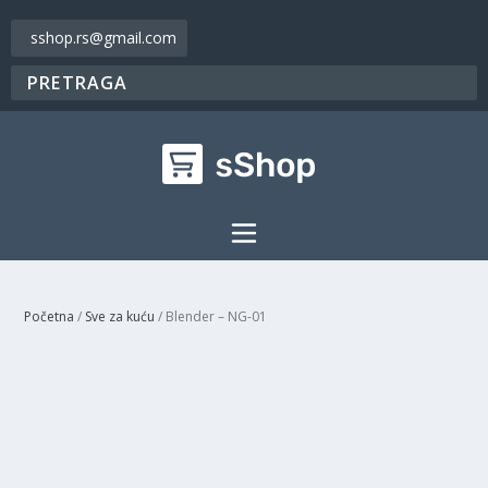
sshop.rs@gmail.com
Početna
/
Sve za kuću
/ Blender – NG-01