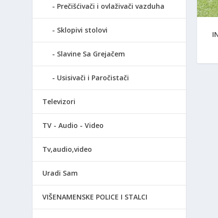
Prečišćivači i ovlaživači vazduha
Sklopivi stolovi
I
Slavine Sa Grejačem
Usisivači i Paročistači
Televizori
TV - Audio - Video
Tv,audio,video
Uradi Sam
VIŠENAMENSKE POLICE I STALCI