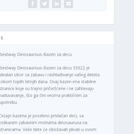
ičina
IS
Bestway Dinosaurous-Bazen za decu
Bestway Dinosaurous-Bazen za decu 55022 je
idealan izbor za zabavu i rashlađivanje vašeg deteta
tokom toplih letnjih dana. Ovaj bazen ima stabilne
stranice koje su trajno pričvršćene i ne zahtevaju
naduvavanje, što ga čini veoma praktičnim za
upotrebu.
Dizajn bazena je posebno privlačan deci, sa
oslikanim zabavnim motivima dinosaurusa na
stranicama. Vaše dete će obožavati plivati u ovom