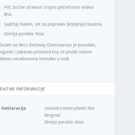
PVC bočne stranice i trajno pričvršćeno vinilno
dno.
Sadržaj: bazen, set za popravku (krpljenje) bazena.
Zemlja porekla: Kina.
Bazen za decu Bestway Dinosaurous je pouzdan,
siguran i zabavan proizvod koji će pružiti vašem
detetu nezaboravne trenutke u vodi.
DATNE INFORMACIJE
Deklaracija
Uvoznik:Lemon planet doo
Beograd
Zemlja porekla: Kina