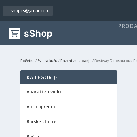
sshop.rs@gmail.com
PRODA
Početna
/
Sve za kuću
/
Bazeni za kupanje
/ Bestway Dinosaurous-B
KATEGORIJE
Aparati za vodu
Auto oprema
Barske stolice
Bašta