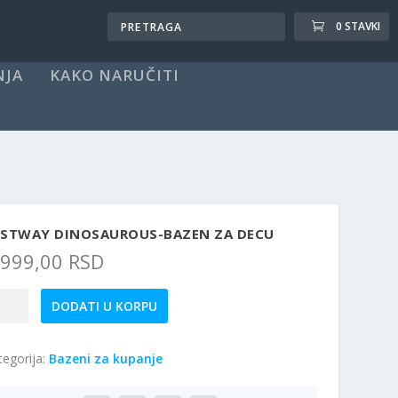
0 STAVKI
NJA
KAKO NARUČITI
ESTWAY DINOSAUROUS-BAZEN ZA DECU
.999,00
RSD
stway
DODATI U KORPU
nosaurous-
zen
tegorija:
Bazeni za kupanje
cu