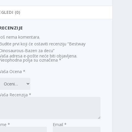
EGLEDI (0)
RECENZIJE
Još nema komentara.
Budite prvi koji će ostaviti recenziju “Bestway
Dinosaurous-Bazen za decu”
Vaša adresa e-pošte neće biti objavljena.
Neophodna polja su označena
*
Vaša Ocena
*
Vaša Recenzija
*
Ime
*
Email
*