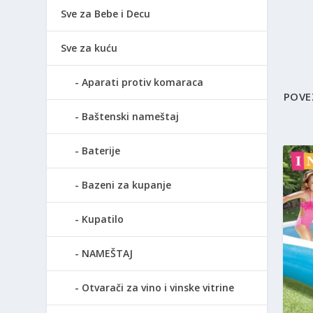
Sve za Bebe i Decu
Sve za kuću
Aparati protiv komaraca
POVE
Baštenski nameštaj
Baterije
Bazeni za kupanje
Kupatilo
NAMEŠTAJ
Otvarači za vino i vinske vitrine