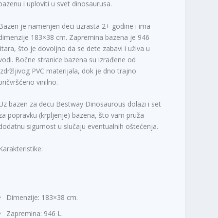
bazenu i uploviti u svet dinosaurusa.
Bazen je namenjen deci uzrasta 2+ godine i ima
dimenzije 183×38 cm. Zapremina bazena je 946
litara, što je dovoljno da se dete zabavi i uživa u
vodi. Bočne stranice bazena su izrađene od
izdržljivog PVC materijala, dok je dno trajno
pričvršćeno vinilno.
Uz bazen za decu Bestway Dinosaurous dolazi i set
za popravku (krpljenje) bazena, što vam pruža
dodatnu sigurnost u slučaju eventualnih oštećenja.
Karakteristike:
Dimenzije: 183×38 cm.
Zapremina: 946 L.