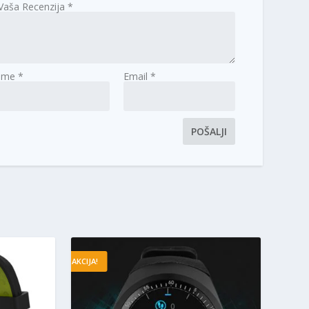
Vaša Recenzija
*
Ime
*
Email
*
AKCIJA!