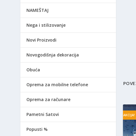
NAMEŠTAJ
Nega i stilizovanje
Novi Proizvodi
Novogodišnja dekoracija
Obuća
POVE
Oprema za mobilne telefone
Oprema za računare
Pametni Satovi
AKCIJA!
Popusti %