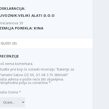
R
DEKLARACIJA:
S
UVOZNIK:VELIKI ALATI D.O.O
D
.
Knićaninova 39
ZEMLJA POREKLA: KINA
EGLEDI (0)
RECENZIJE
Još nema komentara.
Budite prvi koji će ostaviti recenziju “Baterije za
Pametni Satovi DZ 09, GT-08 3.7V 380mAh”
Vaša adresa e-pošte neće biti objavljena.
Neophodna polja su označena
*
Vaša Ocena
*