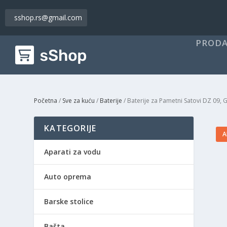
sshop.rs@gmail.com
PRODA
Početna
/
Sve za kuću
/
Baterije
/ Baterije za Pametni Satovi DZ 09,
KATEGORIJE
A
Aparati za vodu
Auto oprema
Barske stolice
Bašta