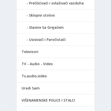
Prečišćivači i ovlaživači vazduha
Sklopivi stolovi
Slavine Sa Grejačem
Usisivači i Paročistači
Televizori
TV - Audio - Video
Tv,audio,video
Uradi Sam
VIŠENAMENSKE POLICE I STALCI