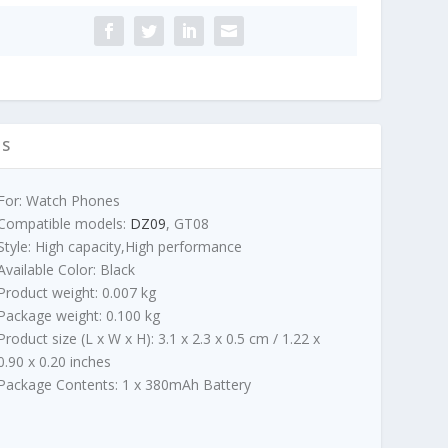
l
a
,
n
c
-
a
e
c
n
7V
e
a
0mAh
n
j
ičina
a
e
IS
j
:
e
4
For: Watch Phones
b
5
Compatible models:
DZ09
, GT08
i
0
Style: High capacity,High performance
l
,
Available Color: Black
a
0
Product weight: 0.007 kg
:
0
Package weight: 0.100 kg
5
Product size (L x W x H): 3.1 x 2.3 x 0.5 cm / 1.22 x
0
R
0.90 x 0.20 inches
0
S
Package Contents: 1 x 380mAh Battery
,
D
0
.
0