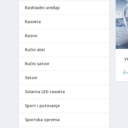
Rashladni uređaji
Rasveta
Razno
Ručni alat
V
Ručni satovi
2
Setovi
Solarna LED rasveta
Sport i putovanje
Sportska oprema