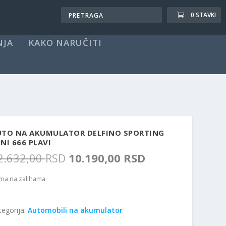
0 STAVKI
NJA
KAKO NARUČITI
UTO NA AKUMULATOR DELFINO SPORTING
NI 666 PLAVI
O
T
2.632,00
RSD
10.190,00
RSD
r
r
i
e
ma na zalihama
g
n
i
u
tegorija:
Automobili na akumulator
n
t
a
n