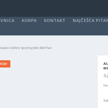
VNICA
KORPA
KONTAKT
NAJČEŠĆA PITA
ulator Delfino Sporting Mini 666 Plavi
A
KCIJA!
MI
1
Ne
Ka