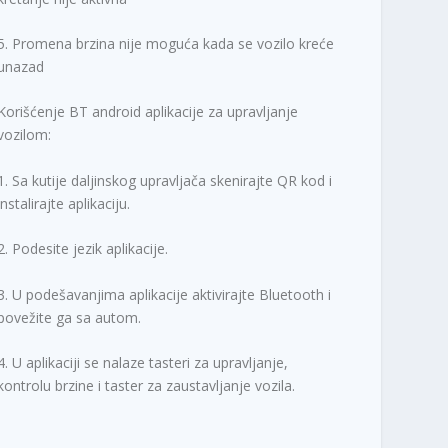
5. Promena brzina nije moguća kada se vozilo kreće
unazad
Korišćenje BT android aplikacije za upravljanje
vozilom:
1. Sa kutije daljinskog upravljača skenirajte QR kod i
instalirajte aplikaciju.
2. Podesite jezik aplikacije.
3. U podešavanjima aplikacije aktivirajte Bluetooth i
povežite ga sa autom.
4. U aplikaciji se nalaze tasteri za upravljanje,
kontrolu brzine i taster za zaustavljanje vozila.