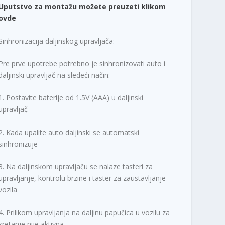
Uputstvo za montažu možete preuzeti klikom
ovde
Sinhronizacija daljinskog upravljača:
Pre prve upotrebe potrebno je sinhronizovati auto i
daljinski upravljač na sledeći način:
1. Postavite baterije od 1.5V (AAA) u daljinski
upravljač
2. Kada upalite auto daljinski se automatski
sinhronizuje
3. Na daljinskom upravljaču se nalaze tasteri za
upravljanje, kontrolu brzine i taster za zaustavljanje
vozila
4. Prilikom upravljanja na daljinu papučica u vozilu za
kretanje nije aktivna