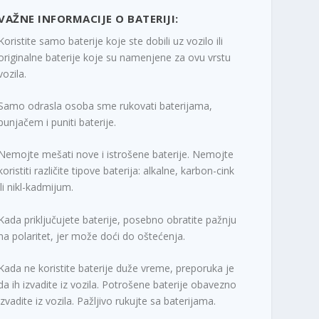
VAŽNE INFORMACIJE O BATERIJI:
Koristite samo baterije koje ste dobili uz vozilo ili
originalne baterije koje su namenjene za ovu vrstu
vozila.
Samo odrasla osoba sme rukovati baterijama,
punjačem i puniti baterije.
Nemojte mešati nove i istrošene baterije. Nemojte
koristiti različite tipove baterija: alkalne, karbon-cink
ili nikl-kadmijum.
Kada priključujete baterije, posebno obratite pažnju
na polaritet, jer može doći do oštećenja.
Kada ne koristite baterije duže vreme, preporuka je
da ih izvadite iz vozila. Potrošene baterije obavezno
izvadite iz vozila. Pažljivo rukujte sa baterijama.