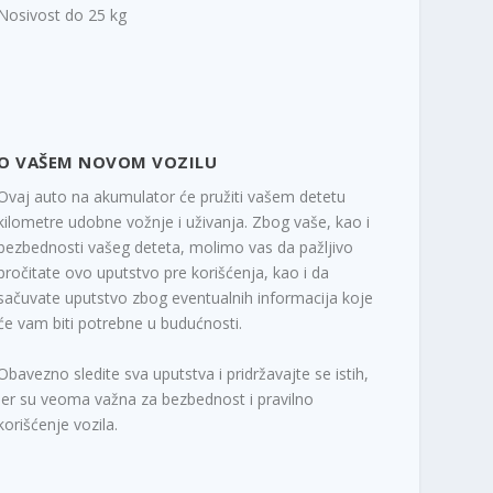
Nosivost do 25 kg
O VAŠEM NOVOM VOZILU
Ovaj auto na akumulator će pružiti vašem detetu
kilometre udobne vožnje i uživanja. Zbog vaše, kao i
bezbednosti vašeg deteta, molimo vas da pažljivo
pročitate ovo uputstvo pre korišćenja, kao i da
sačuvate uputstvo zbog eventualnih informacija koje
će vam biti potrebne u budućnosti.
Obavezno sledite sva uputstva i pridržavajte se istih,
jer su veoma važna za bezbednost i pravilno
korišćenje vozila.