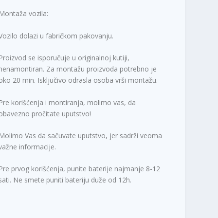
Montaža vozila:
Vozilo dolazi u fabričkom pakovanju.
Proizvod se isporučuje u originalnoj kutiji,
nenamontiran. Za montažu proizvoda potrebno je
oko 20 min. Isključivo odrasla osoba vrši montažu.
Pre korišćenja i montiranja, molimo vas, da
obavezno pročitate uputstvo!
Molimo Vas da sačuvate uputstvo, jer sadrži veoma
važne informacije.
Pre prvog korišćenja, punite baterije najmanje 8-12
sati. Ne smete puniti bateriju duže od 12h.