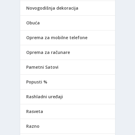
Novogodišnja dekoracija
Obuća
Oprema za mobilne telefone
Oprema za računare
Pametni Satovi
Popusti %
Rashladni uređaji
Rasveta
Razno