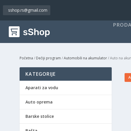
sshop.rs@gmail.com
PRODA
Početna
/
Dečiji program
/
Automobili na akumulator
/ Auto na akum
KATEGORIJE
A
Aparati za vodu
Auto oprema
Barske stolice
Bašta