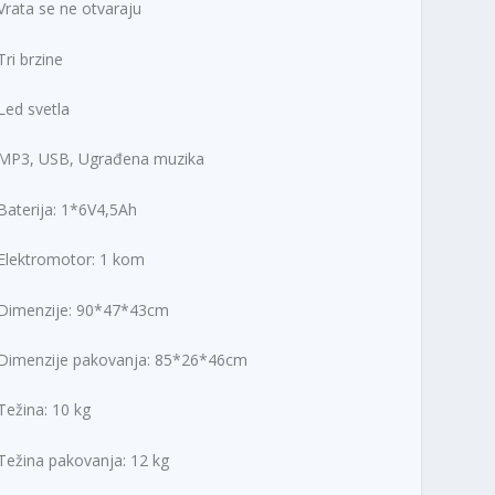
,
D
Vrata se ne otvaraju
0
.
0
Tri brzine
R
Led svetla
S
D
MP3, USB, Ugrađena muzika
.
Baterija: 1*6V4,5Ah
Elektromotor: 1 kom
Dimenzije: 90*47*43cm
Dimenzije pakovanja: 85*26*46cm
Težina: 10 kg
Težina pakovanja: 12 kg