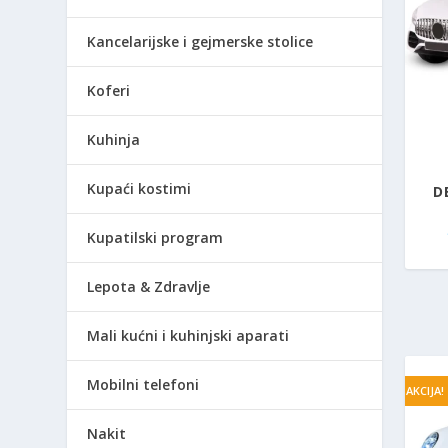
Kancelarijske i gejmerske stolice
Koferi
Kuhinja
Kupaći kostimi
D
Kupatilski program
Lepota & Zdravlje
Mali kućni i kuhinjski aparati
Mobilni telefoni
AKCIJA!
Nakit