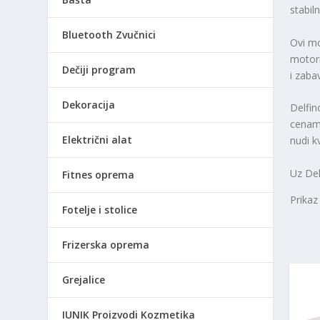
stabil
Bluetooth Zvučnici
Ovi mo
motori
Dečiji program
i zaba
Dekoracija
Delfin
cenama
Električni alat
nudi k
Uz Del
Fitnes oprema
Prikaz
Fotelje i stolice
Frizerska oprema
Grejalice
IUNIK Proizvodi Kozmetika