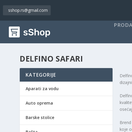
sshop.rs@gmail.com
PRODA
DELFINO SAFARI
KATEGORIJE
Delfin
dizajn
Aparati za vodu
Delfin
kvalit
Auto oprema
osećaj
Barske stolice
Brend 
koje o
Bašta