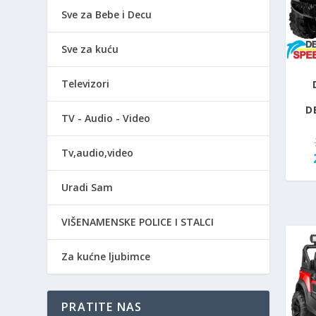
Sve za Bebe i Decu
Sve za kuću
Televizori
D
TV - Audio - Video
Tv,audio,video
Uradi Sam
VIŠENAMENSKE POLICE I STALCI
Za kućne ljubimce
PRATITE NAS