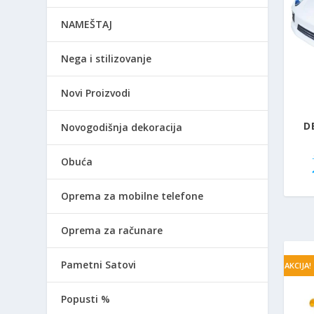
NAMEŠTAJ
Nega i stilizovanje
Novi Proizvodi
D
Novogodišnja dekoracija
Obuća
Oprema za mobilne telefone
Oprema za računare
Pametni Satovi
AKCIJA!
Popusti %