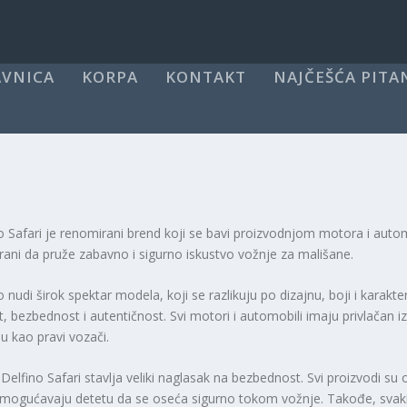
VNICA
KORPA
KONTAKT
NAJČEŠĆA PITA
o Safari je renomirani brend koji se bavi proizvodnjom motora i auto
irani da pruže zabavno i sigurno iskustvo vožnje za mališane.
o nudi širok spektar modela, koji se razlikuju po dizajnu, boji i karak
et, bezbednost i autentičnost. Svi motori i automobili imaju privlačan 
u kao pravi vozači.
Delfino Safari stavlja veliki naglasak na bezbednost. Svi proizvodi 
mogućavaju detetu da se oseća sigurno tokom vožnje. Takođe, svaki