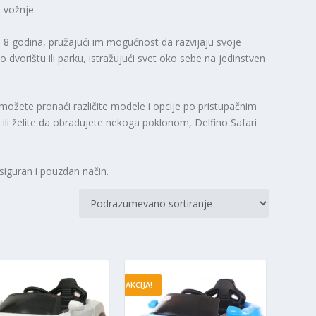
 vožnje.
 8 godina, pružajući im mogućnost da razvijaju svoje
 dvorištu ili parku, istražujući svet oko sebe na jedinstven
 možete pronaći različite modele i opcije po pristupačnim
ili želite da obradujete nekoga poklonom, Delfino Safari
 siguran i pouzdan način.
AKCIJA!