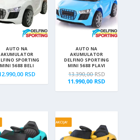
AUTO NA
AUTO NA
AKUMULATOR
AKUMULATOR
ELFINO SPORTING
DELFINO SPORTING
MINI 5688 BELI
MINI 5688 PLAVI
O
12.990,00
RSD
13.390,00
RSD
r
T
11.990,00
RSD
i
r
g
e
i
n
n
u
a
t
AKCIJA!
l
n
n
a
a
c