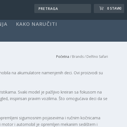
0 STAVKI
NJA
KAKO NARUČITI
Početna
/ Brands / Delfino Safari
mobila na akumulatore namenjenih deci. Ovi proizvodi su
teristikama. Svaki model je pažljivo kreiran sa fokusom na
izgled, inspirisan pravim vozilima. Što omogućava deci da se
su opremljeni sigurnosnim pojasevima i ručnim kočnicama
 motor i automobil je opremljen mekanim sedištem i