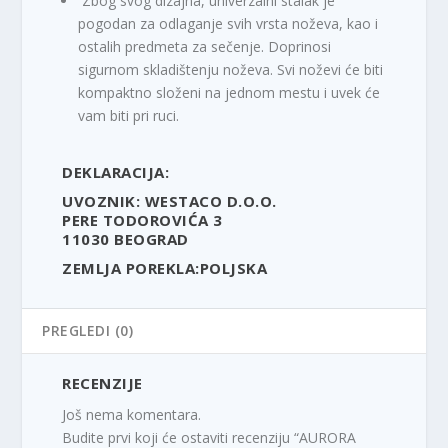
Zbog svog dizajna, univerzalni stalak je
pogodan za odlaganje svih vrsta noževa, kao i
ostalih predmeta za sečenje. Doprinosi
sigurnom skladištenju noževa. Svi noževi će biti
kompaktno složeni na jednom mestu i uvek će
vam biti pri ruci.
DEKLARACIJA:
UVOZNIK: WESTACO D.O.O.
PERE TODOROVIĆA 3
11030 BEOGRAD
ZEMLJA POREKLA:POLJSKA
PREGLEDI (0)
RECENZIJE
Još nema komentara.
Budite prvi koji će ostaviti recenziju “AURORA