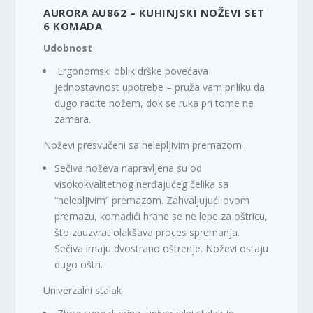
AURORA AU862 – KUHINJSKI NOŽEVI SET
6 KOMADA
Udobnost
Ergonomski oblik drške povećava
jednostavnost upotrebe – pruža vam priliku da
dugo radite nožem, dok se ruka pri tome ne
zamara.
Noževi presvučeni sa nelepljivim premazom
Sečiva noževa napravljena su od
visokokvalitetnog nerđajućeg čelika sa
“nelepljivim” premazom. Zahvaljujući ovom
premazu, komadići hrane se ne lepe za oštricu,
što zauzvrat olakšava proces spremanja.
Sečiva imaju dvostrano oštrenje. Noževi ostaju
dugo oštri.
Univerzalni stalak