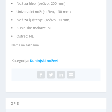
Nož za hleb: (sečivo, 200 mm)
Univerzalni nož: (sečivo, 130 mm)
Nož za ljuštenje: (sečivo, 90 mm)
Kuhinjske makaze: NE
Oštrač: NE
Nema na zalihama
Kategorija:
Kuhinjski noževi
OPIS