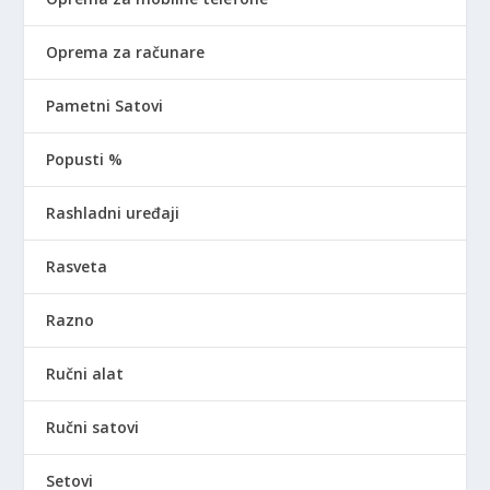
Oprema za računare
Pametni Satovi
Popusti %
Rashladni uređaji
Rasveta
Razno
Ručni alat
Ručni satovi
Setovi