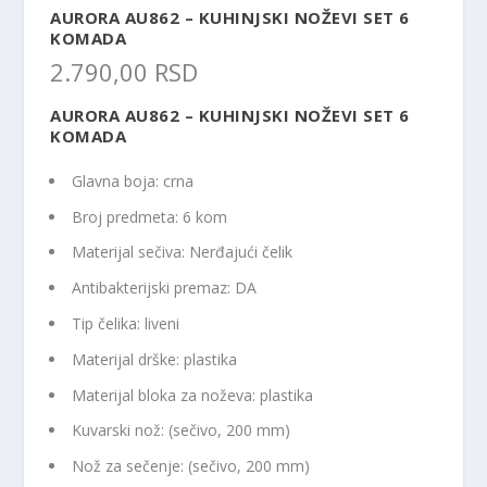
AURORA AU862 – KUHINJSKI NOŽEVI SET 6
KOMADA
2.790,00
RSD
AURORA AU862 – KUHINJSKI NOŽEVI SET 6
KOMADA
Glavna boja: crna
Broj predmeta: 6 kom
Materijal sečiva: Nerđajući čelik
Antibakterijski premaz: DA
Tip čelika: liveni
Materijal drške: plastika
Materijal bloka za noževa: plastika
Kuvarski nož: (sečivo, 200 mm)
Nož za sečenje: (sečivo, 200 mm)