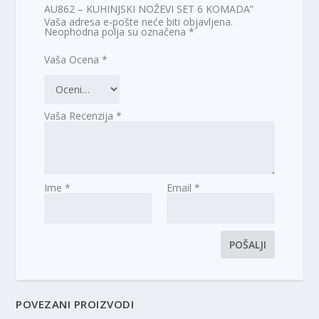
AU862 – KUHINJSKI NOŽEVI SET 6 KOMADA”
Vaša adresa e-pošte neće biti objavljena.
Neophodna polja su označena
*
Vaša Ocena
*
Vaša Recenzija
*
Ime
*
Email
*
POVEZANI PROIZVODI