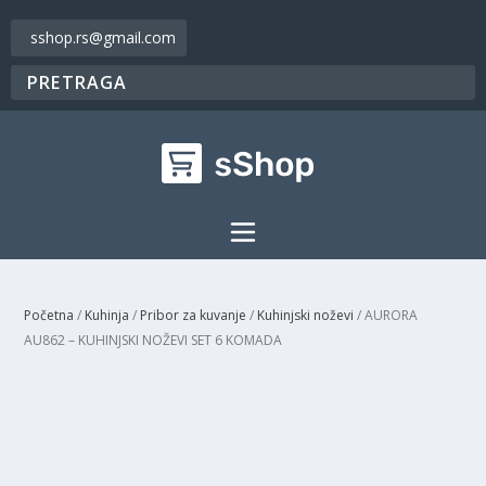
sshop.rs@gmail.com
Početna
/
Kuhinja
/
Pribor za kuvanje
/
Kuhinjski noževi
/ AURORA
AU862 – KUHINJSKI NOŽEVI SET 6 KOMADA