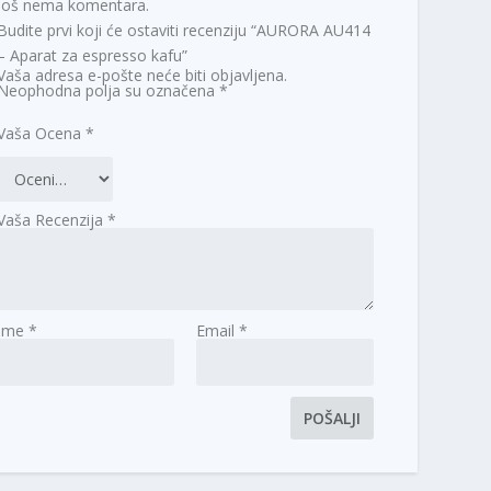
Još nema komentara.
Budite prvi koji će ostaviti recenziju “AURORA AU414
– Aparat za espresso kafu”
Vaša adresa e-pošte neće biti objavljena.
Neophodna polja su označena
*
Vaša Ocena
*
Vaša Recenzija
*
Ime
*
Email
*