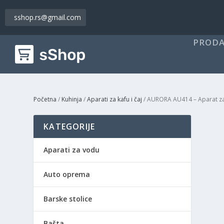
sshop.rs@gmail.com
PRODA
Početna
/
Kuhinja
/
Aparati za kafu i čaj
/ AURORA AU414 – Aparat za
KATEGORIJE
Aparati za vodu
Auto oprema
Barske stolice
Bašta