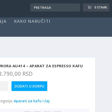
0 STAVKI
NJA
KAKO NARUČITI
RORA AU414 – APARAT ZA ESPRESSO KAFU
3.790,00
RSD
RORA
DODATI U KORPU
414
tegorija:
Aparati za kafu i čaj
arat