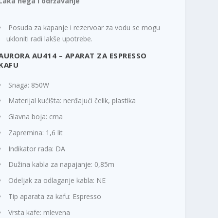
Laka nega i održavanje
Posuda za kapanje i rezervoar za vodu se mogu
ukloniti radi lakše upotrebe.
AURORA AU414 – APARAT ZA ESPRESSO
KAFU
Snaga: 850W
Materijal kućišta: nerđajući čelik, plastika
Glavna boja: crna
Zapremina: 1,6 lit
Indikator rada: DA
Dužina kabla za napajanje: 0,85m
Odeljak za odlaganje kabla: NE
Tip aparata za kafu: Espresso
Vrsta kafe: mlevena