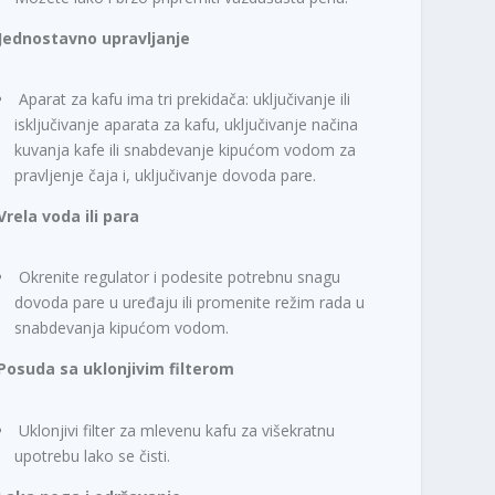
Jednostavno upravljanje
Aparat za kafu ima tri prekidača: uključivanje ili
isključivanje aparata za kafu, uključivanje načina
kuvanja kafe ili snabdevanje kipućom vodom za
pravljenje čaja i, uključivanje dovoda pare.
Vrela voda ili para
Okrenite regulator i podesite potrebnu snagu
dovoda pare u uređaju ili promenite režim rada u
snabdevanja kipućom vodom.
Posuda sa uklonjivim filterom
Uklonjivi filter za mlevenu kafu za višekratnu
upotrebu lako se čisti.