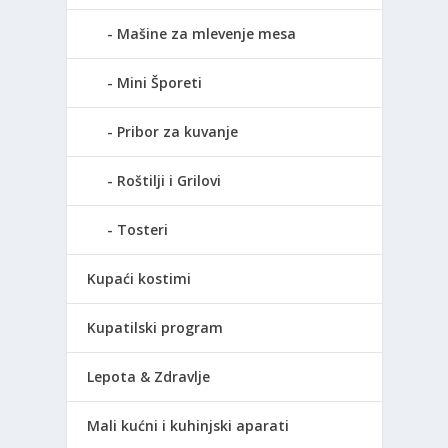
Mašine za mlevenje mesa
Mini Šporeti
Pribor za kuvanje
Roštilji i Grilovi
Tosteri
Kupaći kostimi
Kupatilski program
Lepota & Zdravlje
Mali kućni i kuhinjski aparati