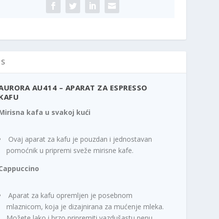
presso
fu
ičina
IS
AURORA AU414 – APARAT ZA ESPRESSO
KAFU
Mirisna kafa u svakoj kući
Ovaj aparat za kafu je pouzdan i jednostavan
pomoćnik u pripremi sveže mirisne kafe.
Cappuccino
Aparat za kafu opremljen je posebnom
mlaznicom, koja je dizajnirana za mućenje mleka.
Možete lako i brzo pripremiti vazdušastu penu.