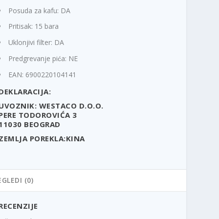
Posuda za kafu: DA
Pritisak: 15 bara
Uklonjivi filter: DA
Predgrevanje pića: NE
EAN: 6900220104141
DEKLARACIJA:
UVOZNIK: WESTACO D.O.O.
PERE TODOROVIĆA 3
11030 BEOGRAD
ZEMLJA POREKLA:KINA
EGLEDI (0)
RECENZIJE