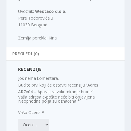
Uvoznik:
Westaco d.o.o.
Pere Todorovića 3
11030 Beograd
Zemlja porekla: Kina
PREGLEDI (0)
RECENZIJE
Još nema komentara.
Budite prvi koji će ostaviti recenziju “Adres
AR7V04 – Aparat za vakumiranje hrane”
Vaša adresa e-pošte neće biti objavljena.
Neophodna polja su označena
*
Vaša Ocena
*