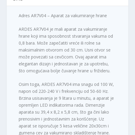
:
,
6
0
.
0
Adres AR7V04 – Aparat za vakumiranje hrane
3
9
R
ARDES AR7V04 je mali aparat za vakumiranje
0
S
hrane koji ima sposobnost stvaranja vakuma od
,
D
0,8 bara. Može zapečatiti vreće ili rolne sa
0
.
maksimalnim otvorom od 30 cm. Usni otvor se
0
može povezati sa cevčicom. Ovaj aparat ima
elegantan dizajn i jednostavan je za upotrebu,
R
što omogućava bolje čuvanje hrane u frižideru.
S
D
Osim toga, ARDES AR7V04 ima snagu od 100 W,
.
napon od 220-240 V i frekvenciju od 50-60 Hz.
Brzina usisavanja je 9 litara u minutu, a aparat je
opremljen LED indikatorima rada. Dimenzije
aparata su 39,4 x 8,2 x 5,8 cm, što ga čini lako
prenosivim i jednostavnim za korišćenje. Uz
aparat se isporučuje 5 kesa veličine 20x30cm i
gumena cev za vakumirano skladištenje hrane.