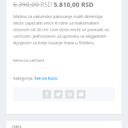
O
T
6.390,00
RSD
5.810,00
RSD
r
r
i
e
Mašina za vakumsko pakovanje malih dimenzija.
g
n
Može zapečatiti vreće ili rolne sa maksimalnim
i
u
otvorom od 30 cm. Usni otvor može se povezati sa
n
t
cevčicom. Jednostavno za upotrebu sa elegantnim
a
n
dijzajnom za bolje čuvanje hrane u frižideru.
l
a
n
c
a
e
Nema na zalihama
c
n
e
a
n
j
Kategorija:
Sve za kuću
a
e
j
:
e
5
b
.
i
8
l
1
a
0
OPIS