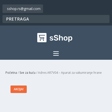
sshop.rs@gmail.com
Početna
/
Sve za kuću
/ Adres AR7V04 – Aparat za vakumiranje hrane
AKCIJA!