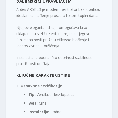
DALJINSKIM UPRAVLJAČEM
Ardes AR5BL3 je moderni ventilator bez lopatica,
idealan za hlađenje prostora tokom toplih dana.
Njegov elegantan dizajn omogućava lako
uklapanje u različite enterijere, dok njegove
funkcionalnosti pružaju efikasno hlađenje i
jednostavnost korišćenja.
Instalacija je podna, što doprinosi stabilnosti i
praktičnosti uređaja.
KLJUČNE KARAKTERISTIKE
Osnovne Specifikacije
Tip:
Ventilator bez lopatica
Boja:
Crna
Instalacija:
Podna