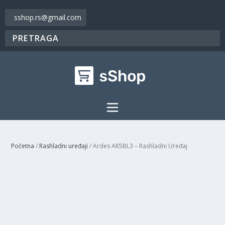
sshop.rs@gmail.com
Početna
/
Rashladni uređaji
/ Ardes AR5BL3 – Rashladni Uređaj