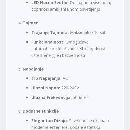
LED Noćno Svetlo:
Dostupno u više boja,
doprinosi ambijentalnom osvetljenju
Tajmer
Trajanje Tajmera:
Maksimalno 10 sati
Funkcionalnost:
Omogućava
automatsko isključivanje, što doprinosi
uštedi energije i bezbednosti
Napajanje
Tip Napajanja:
AC
Ulazni Napon:
220-240V
Ulazna Frekvencija:
50-60Hz
Dodatne Funkcije
Elegantan Dizajn:
Savršeno se uklapa u
moderne enterijere, dodaje estetsku