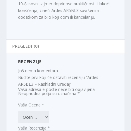
10-časovni tajmer doprinose praktičnosti i lakoći
korišćenja, čineći Ardes AR5BL3 savršenim
dodatkom za bilo koji dom ili kancelariju.
PREGLEDI (0)
RECENZIJE
Još nema komentara.
Budite prvi koji će ostaviti recenziju “Ardes
AR5BL3 – Rashladni Uređaj”
Vaša adresa e-pošte neće biti objavljena.
Neophodna polja su označena
*
Vaša Ocena
*
Vaša Recenzija
*