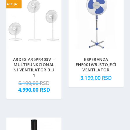
AKCIJA!
ARDES AR5PR403V –
ESPERANZA
MULTIFUNKCIONAL
EHF001WB-STOJEĆI
NI VENTILATOR 3 U
VENTILATOR
1
3.199,00
RSD
O
5.190,00
RSD
r
T
4.990,00
RSD
i
r
g
e
i
n
n
u
a
t
l
n