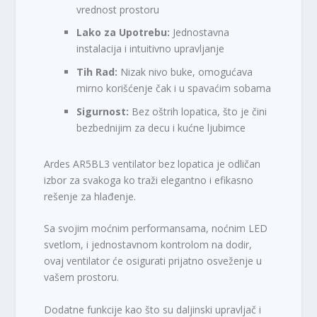
vrednost prostoru
Lako za Upotrebu:
Jednostavna
instalacija i intuitivno upravljanje
Tih Rad:
Nizak nivo buke, omogućava
mirno korišćenje čak i u spavaćim sobama
Sigurnost:
Bez oštrih lopatica, što je čini
bezbednijim za decu i kućne ljubimce
Ardes AR5BL3 ventilator bez lopatica je odličan
izbor za svakoga ko traži elegantno i efikasno
rešenje za hlađenje.
Sa svojim moćnim performansama, noćnim LED
svetlom, i jednostavnom kontrolom na dodir,
ovaj ventilator će osigurati prijatno osveženje u
vašem prostoru.
Dodatne funkcije kao što su daljinski upravljač i