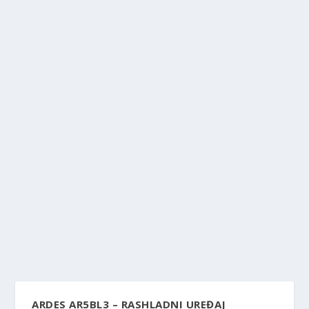
ARDES AR5BL3 – RASHLADNI UREĐAJ