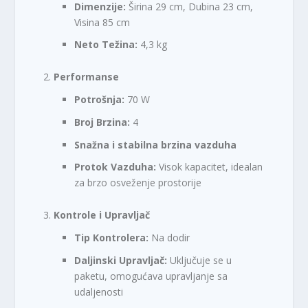
Dimenzije:
Širina 29 cm, Dubina 23 cm,
Visina 85 cm
Neto Težina:
4,3 kg
Performanse
Potrošnja:
70 W
Broj Brzina:
4
Snažna i stabilna brzina vazduha
Protok Vazduha:
Visok kapacitet, idealan
za brzo osveženje prostorije
Kontrole i Upravljač
Tip Kontrolera:
Na dodir
Daljinski Upravljač:
Uključuje se u
paketu, omogućava upravljanje sa
udaljenosti