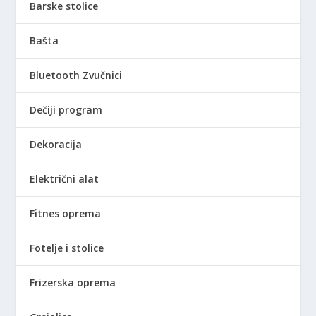
0
D
Barske stolice
0
.
Bašta
R
S
Bluetooth Zvučnici
D
.
Dečiji program
Dekoracija
Električni alat
Fitnes oprema
Fotelje i stolice
Frizerska oprema