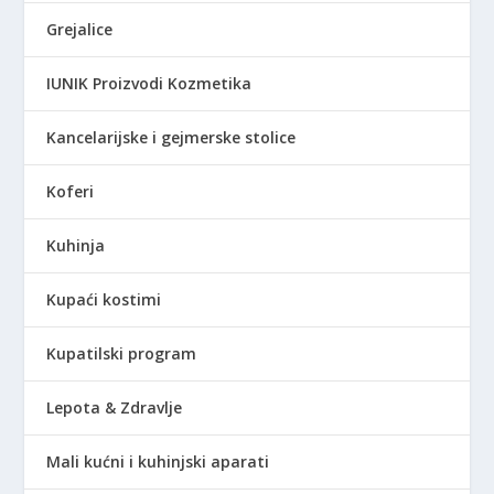
0
.
Grejalice
R
IUNIK Proizvodi Kozmetika
S
D
Kancelarijske i gejmerske stolice
.
Koferi
Kuhinja
Kupaći kostimi
Kupatilski program
Lepota & Zdravlje
Mali kućni i kuhinjski aparati