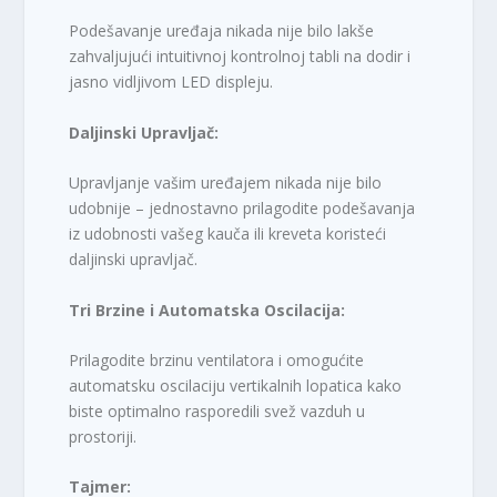
Podešavanje uređaja nikada nije bilo lakše
zahvaljujući intuitivnoj kontrolnoj tabli na dodir i
jasno vidljivom LED displeju.
Daljinski Upravljač:
Upravljanje vašim uređajem nikada nije bilo
udobnije – jednostavno prilagodite podešavanja
iz udobnosti vašeg kauča ili kreveta koristeći
daljinski upravljač.
Tri Brzine i Automatska Oscilacija:
Prilagodite brzinu ventilatora i omogućite
automatsku oscilaciju vertikalnih lopatica kako
biste optimalno rasporedili svež vazduh u
prostoriji.
Tajmer: