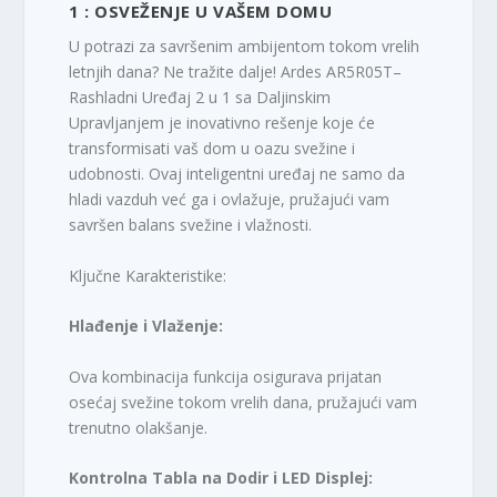
1 : OSVEŽENJE U VAŠEM DOMU
U potrazi za savršenim ambijentom tokom vrelih
letnjih dana? Ne tražite dalje! Ardes AR5R05T–
Rashladni Uređaj 2 u 1 sa Daljinskim
Upravljanjem je inovativno rešenje koje će
transformisati vaš dom u oazu svežine i
udobnosti. Ovaj inteligentni uređaj ne samo da
hladi vazduh već ga i ovlažuje, pružajući vam
savršen balans svežine i vlažnosti.
Ključne Karakteristike:
Hlađenje i Vlaženje:
Ova kombinacija funkcija osigurava prijatan
osećaj svežine tokom vrelih dana, pružajući vam
trenutno olakšanje.
Kontrolna Tabla na Dodir i LED Displej: