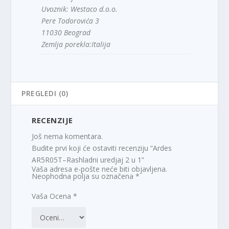
Uvoznik: Westaco d.o.o.
Pere Todorovića 3
11030 Beograd
Zemlja porekla:Italija
PREGLEDI (0)
RECENZIJE
Još nema komentara.
Budite prvi koji će ostaviti recenziju “Ardes
AR5R05T–Rashladni uredjaj 2 u 1”
Vaša adresa e-pošte neće biti objavljena.
Neophodna polja su označena
*
Vaša Ocena
*