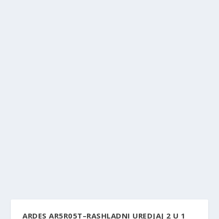
ARDES AR5R05T–RASHLADNI UREDJAJ 2 U 1