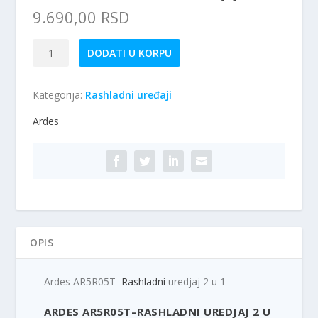
9.690,00
RSD
Ardes
DODATI U KORPU
AR5R05T–
Rashladni
Kategorija:
Rashladni uređaji
uredjaj
2
Ardes
u
1
količina
OPIS
Ardes AR5R05T–
Rashladni
uredjaj 2 u 1
ARDES AR5R05T–RASHLADNI UREDJAJ 2 U