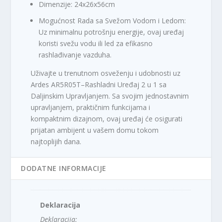
Dimenzije: 24x26x56cm
Mogućnost Rada sa Svežom Vodom i Ledom:
Uz minimalnu potrošnju energije, ovaj uređaj
koristi svežu vodu ili led za efikasno
rashlađivanje vazduha.
Uživajte u trenutnom osveženju i udobnosti uz
Ardes AR5R05T–Rashladni Uređaj 2 u 1 sa
Daljinskim Upravljanjem. Sa svojim jednostavnim
upravljanjem, praktičnim funkcijama i
kompaktnim dizajnom, ovaj uređaj će osigurati
prijatan ambijent u vašem domu tokom
najtoplijih dana.
DODATNE INFORMACIJE
Deklaracija
Deklaracija: