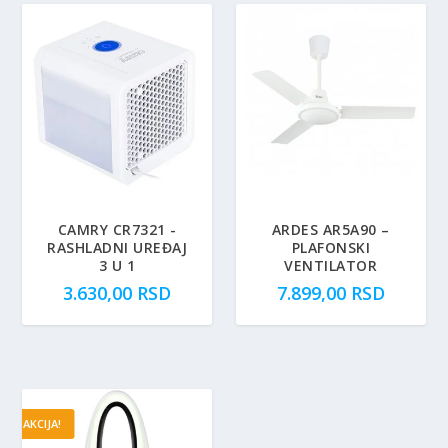
CAMRY CR7321 -
ARDES AR5A90 –
RASHLADNI UREĐAJ
PLAFONSKI
3 U 1
VENTILATOR
3.630,00
RSD
7.899,00
RSD
AKCIJA!