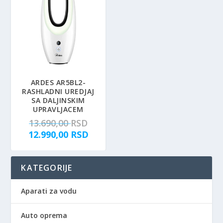
ARDES AR5BL2-
RASHLADNI UREDJAJ
SA DALJINSKIM
UPRAVLJACEM
O
13.690,00
RSD
r
T
12.990,00
RSD
i
r
g
e
KATEGORIJE
i
n
n
u
a
t
Aparati za vodu
l
n
n
a
Auto oprema