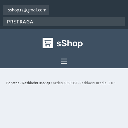
sshop.rs@gmail.com
Početna
/
Rashladni uređaji
/ Ardes AR5R05T–Rashladni uredjaj 2 u 1