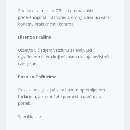
Podesite tajmer do 7,5 sati prema vašim
preferencijama i rasporedu, omogućavajući vam
dodatnu praktičnost i kontrolu.
Filter za Prašinu:
Uživajte u čistijem vazduhu zahvaljujući
ugrađenom filteru koji efikasno uklanja nečistoće
i alergene.
Baza sa Točkićima:
Fleksibilnost je ključ – sa bazom opremljenom
točkićima, lako možete premestiti uređaj po
potrebi.
Specifikacije: