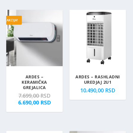
AKCIJA!
5.00
ARDES –
ARDES – RASHLADNI
KERAMIČKA
UREDJAJ 2U1
GREJALICA
10.490,00
RSD
O
7.699,00
RSD
r
T
6.690,00
RSD
i
r
g
e
i
n
n
u