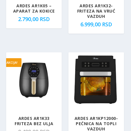
e
:
ARDES AR1K05 –
ARDES AR1K32-
APARAT ZA KOKICE
FRITEZA NA VRUĆ
b
1
VAZDUH
2.790,00
RSD
i
2
6.999,00
RSD
l
.
a
8
:
9
1
9
3
,
.
0
AKCIJA!
2
0
9
0
R
,
S
0
D
0
.
R
ARDES AR1K33
ARDES AR1KP12000-
S
FRITEZA BEZ ULJA
PEĆNICA NA TOPLI
D
VAZDUH