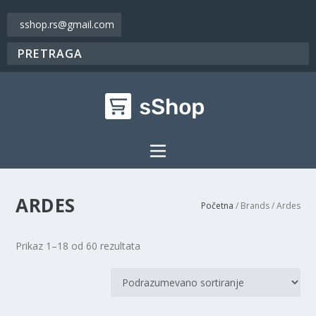
sshop.rs@gmail.com
ARDES
Početna
/ Brands / Ardes
Prikaz 1–18 od 60 rezultata