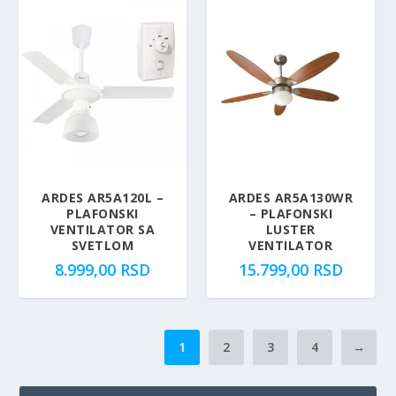
.
0
.
0
6
0
8
0
9
9
9
R
9
R
,
S
,
S
0
D
0
D
0
.
0
.
R
R
S
S
ARDES AR5A120L –
ARDES AR5A130WR
PLAFONSKI
– PLAFONSKI
D
D
VENTILATOR SA
LUSTER
.
.
SVETLOM
VENTILATOR
8.999,00
RSD
15.799,00
RSD
1
2
3
4
→