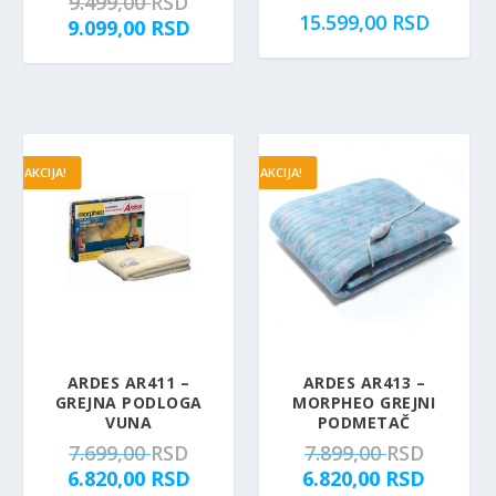
O
9.499,00
RSD
.
15.599,00
RSD
r
T
9.099,00
RSD
i
r
g
e
i
n
n
u
a
t
AKCIJA!
AKCIJA!
l
n
n
a
a
c
c
e
e
n
n
a
a
j
j
e
e
:
ARDES AR411 –
ARDES AR413 –
GREJNA PODLOGA
MORPHEO GREJNI
b
9
VUNA
PODMETAČ
i
.
O
O
7.699,00
RSD
7.899,00
RSD
l
0
r
T
r
T
6.820,00
RSD
6.820,00
RSD
a
9