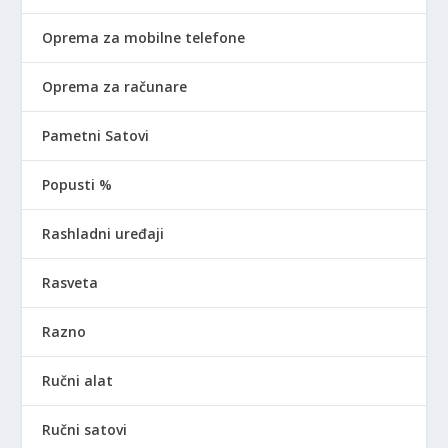
Oprema za mobilne telefone
Oprema za računare
Pametni Satovi
Popusti %
Rashladni uređaji
Rasveta
Razno
Ručni alat
Ručni satovi