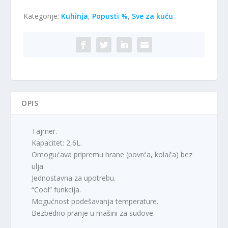
Kategorije:
Kuhinja
,
Popusti %
,
Sve za kuću
OPIS
Tajmer.
Kapacitet: 2,6L.
Omogućava pripremu hrane (povrća, kolača) bez
ulja.
Jednostavna za upotrebu.
“Cool” funkcija.
Mogućnost podešavanja temperature.
Bezbedno pranje u mašini za sudove.