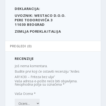
DEKLARACIJA:
UVOZNIK: WESTACO D.O.O.
PERE TODOROVIĆA 3
11030 BEOGRAD
ZEMLJA POREKLA:ITALIJA
PREGLEDI (0)
RECENZIJE
Još nema komentara.
Budite prvi koji će ostaviti recenziju “Ardes
AR1K30 – Friteza bez ulja”
Vaša adresa e-pošte neće biti objavljena.
Neophodna polja su označena
*
Vaša Ocena
*