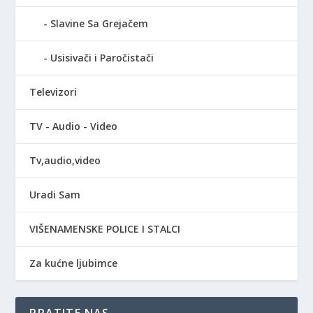
Slavine Sa Grejačem
Usisivači i Paročistači
Televizori
TV - Audio - Video
Tv,audio,video
Uradi Sam
VIŠENAMENSKE POLICE I STALCI
Za kućne ljubimce
PRATITE NAS