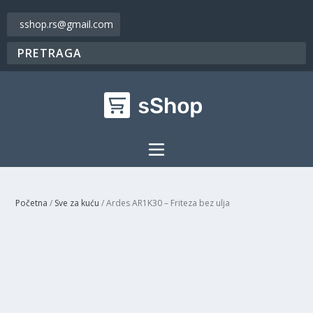
sshop.rs@gmail.com
Početna
/
Sve za kuću
/ Ardes AR1K30 – Friteza bez ulja