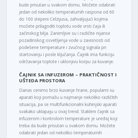
bude prisutan u svakom domu. Možete odabrati
jedan od nekoliko temperaturnih raspona od 60
do 100 stepeni Celzijusa, zahvaljujući kojima
možete prilagoditi toplotu vode vrsti čaja ili
začinskog bilja. Zanimljive su i različite nijanse
pozadinskog osvetljenja vode u zavisnosti od
podešene temperature i zvučnog signala pri
startovanju i posle ključanja. Čajnik ima funkciju
održavanja toplote i uklonjivu korpu za kuvanje.
ČAJNIK SA INFUZEROM – PRAKTIČNOST I
UŠTEDA PROSTORA
Danas cenimo brzo kuvanje hrane, popularni su
aparati koji pomažu u najmanje nekoliko različitih
situacija, pa se multifunkcionalni kuhinjski aparati
svakako uklapaju u ovaj trend. Stakleni čajnik sa
infuzerom i kontrolom temperature je uređaj koji
treba da bude prisutan u svakom domu. Možete
odabrati jedan od nekoliko temperaturnih