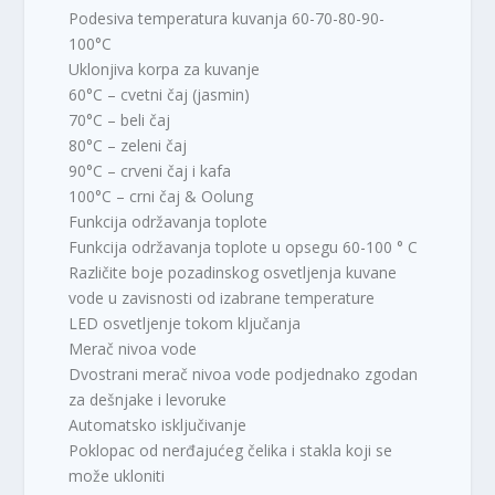
Podesiva temperatura kuvanja 60-70-80-90-
100°C
Uklonjiva korpa za kuvanje
60°C – cvetni čaj (jasmin)
70°C – beli čaj
80°C – zeleni čaj
90°C – crveni čaj i kafa
100°C – crni čaj & Oolung
Funkcija održavanja toplote
Funkcija održavanja toplote u opsegu 60-100 ° C
Različite boje pozadinskog osvetljenja kuvane
vode u zavisnosti od izabrane temperature
LED osvetljenje tokom ključanja
Merač nivoa vode
Dvostrani merač nivoa vode podjednako zgodan
za dešnjake i levoruke
Automatsko isključivanje
Poklopac od nerđajućeg čelika i stakla koji se
može ukloniti