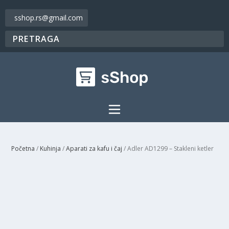
sshop.rs@gmail.com
Početna
/
Kuhinja
/
Aparati za kafu i čaj
/ Adler AD1299 – Stakleni ketler