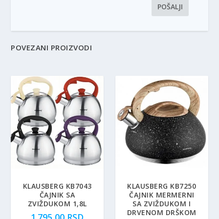
POVEZANI PROIZVODI
KLAUSBERG KB7043
KLAUSBERG KB7250
ČAJNIK SA
ČAJNIK MERMERNI
ZVIŽDUKOM 1,8L
SA ZVIŽDUKOM I
DRVENOM DRŠKOM
1.795,00
RSD