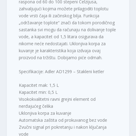
raspona od 60 do 100 stepeni Celzijusa,
zahvaljujući kojima možete prilagoditi toplotu
vode vrsti čaja ili začinskog bilja. Funkcija
„održavanje toplote“ znači da tokom porodičnog
sastanka svi mogu da računaju na dolivanje tople
vode, a kapacitet od 1,5 litara osigurava da
nikome neće nedostajati. Uklonjiva korpa za
kuvanje je karakteristika koja izdvaja ovaj
proizvod na tržištu. Dobijamo piće odmah.
Specifikacije: Adler AD1299 – Stakleni ketler
Kapacitet mak: 1,5 L
Kapacitet min: 0,5 L
Visokokvalitetni ravni grejni element od
nerđajućeg čelika
Uklonjiva korpa za kuvanje
Automatska zaštita od prokuvanog bez vode
Zvučni signal pri pokretanju i nakon ključanja
vode