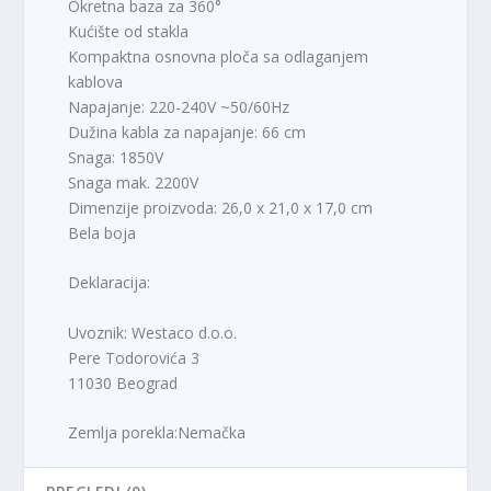
Okretna baza za 360°
Kućište od stakla
Kompaktna osnovna ploča sa odlaganjem
kablova
Napajanje: 220-240V ~50/60Hz
Dužina kabla za napajanje: 66 cm
Snaga: 1850V
Snaga mak. 2200V
Dimenzije proizvoda: 26,0 x 21,0 x 17,0 cm
Bela boja
Deklaracija:
Uvoznik: Westaco d.o.o.
Pere Todorovića 3
11030 Beograd
Zemlja porekla:Nemačka