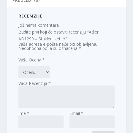
PREGLEDI (0)
RECENZIJE
Još nema komentara.
Budite prvi koji će ostaviti recenziju “Adler
AD1299 – Stakleni ketler”
Vaša adresa e-pošte neće biti objavljena.
Neophodna polja su označena
*
Vaša Ocena
*
Vaša Recenzija
*
Ime
*
Email
*