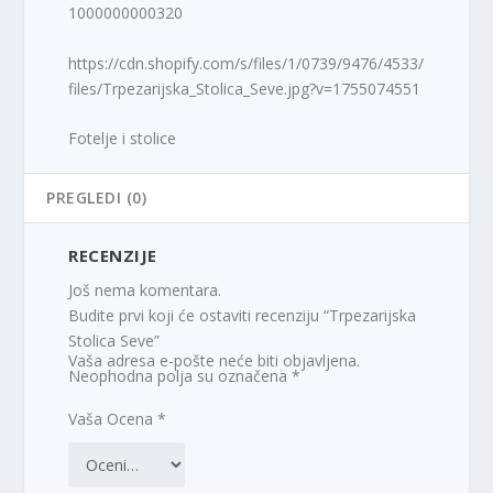
1000000000320
https://cdn.shopify.com/s/files/1/0739/9476/4533/
files/Trpezarijska_Stolica_Seve.jpg?v=1755074551
Fotelje i stolice
PREGLEDI (0)
RECENZIJE
Još nema komentara.
Budite prvi koji će ostaviti recenziju “Trpezarijska
Stolica Seve”
Vaša adresa e-pošte neće biti objavljena.
Neophodna polja su označena
*
Vaša Ocena
*