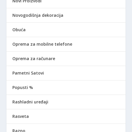
Novi Proizvodi
Novogodišnja dekoracija
Obuća
Oprema za mobilne telefone
Oprema za računare
Pametni Satovi
Popusti %
Rashladni uređaji
Rasveta
Razno