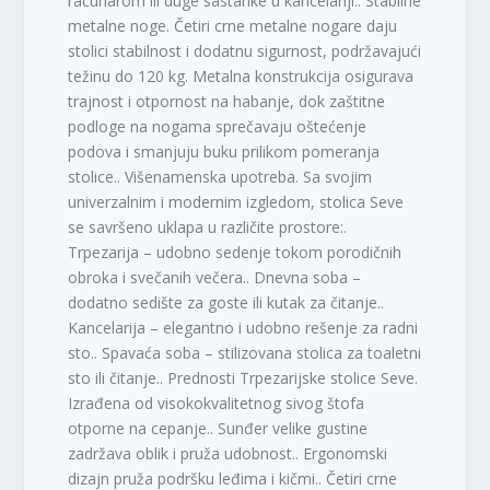
računarom ili duge sastanke u kancelariji.. Stabilne
metalne noge. Četiri crne metalne nogare daju
stolici stabilnost i dodatnu sigurnost, podržavajući
težinu do 120 kg. Metalna konstrukcija osigurava
trajnost i otpornost na habanje, dok zaštitne
podloge na nogama sprečavaju oštećenje
podova i smanjuju buku prilikom pomeranja
stolice.. Višenamenska upotreba. Sa svojim
univerzalnim i modernim izgledom, stolica Seve
se savršeno uklapa u različite prostore:.
Trpezarija – udobno sedenje tokom porodičnih
obroka i svečanih večera.. Dnevna soba –
dodatno sedište za goste ili kutak za čitanje..
Kancelarija – elegantno i udobno rešenje za radni
sto.. Spavaća soba – stilizovana stolica za toaletni
sto ili čitanje.. Prednosti Trpezarijske stolice Seve.
Izrađena od visokokvalitetnog sivog štofa
otporne na cepanje.. Sunđer velike gustine
zadržava oblik i pruža udobnost.. Ergonomski
dizajn pruža podršku leđima i kičmi.. Četiri crne