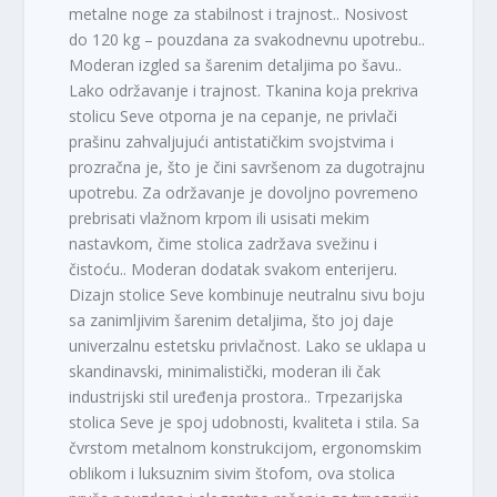
metalne noge za stabilnost i trajnost.. Nosivost
do 120 kg – pouzdana za svakodnevnu upotrebu..
Moderan izgled sa šarenim detaljima po šavu..
Lako održavanje i trajnost. Tkanina koja prekriva
stolicu Seve otporna je na cepanje, ne privlači
prašinu zahvaljujući antistatičkim svojstvima i
prozračna je, što je čini savršenom za dugotrajnu
upotrebu. Za održavanje je dovoljno povremeno
prebrisati vlažnom krpom ili usisati mekim
nastavkom, čime stolica zadržava svežinu i
čistoću.. Moderan dodatak svakom enterijeru.
Dizajn stolice Seve kombinuje neutralnu sivu boju
sa zanimljivim šarenim detaljima, što joj daje
univerzalnu estetsku privlačnost. Lako se uklapa u
skandinavski, minimalistički, moderan ili čak
industrijski stil uređenja prostora.. Trpezarijska
stolica Seve je spoj udobnosti, kvaliteta i stila. Sa
čvrstom metalnom konstrukcijom, ergonomskim
oblikom i luksuznim sivim štofom, ova stolica