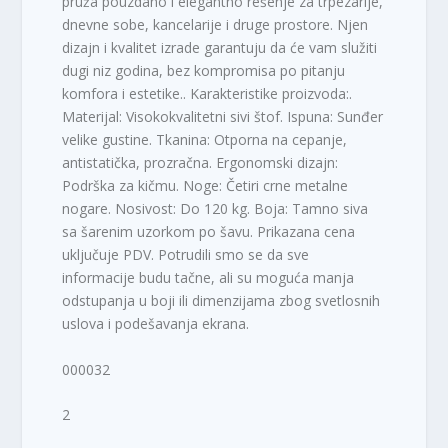
pruža pouzdano i elegantno rešenje za trpezarije,
dnevne sobe, kancelarije i druge prostore. Njen
dizajn i kvalitet izrade garantuju da će vam služiti
dugi niz godina, bez kompromisa po pitanju
komfora i estetike.. Karakteristike proizvoda:.
Materijal: Visokokvalitetni sivi štof. Ispuna: Sunđer
velike gustine. Tkanina: Otporna na cepanje,
antistatička, prozračna. Ergonomski dizajn:
Podrška za kičmu. Noge: Četiri crne metalne
nogare. Nosivost: Do 120 kg. Boja: Tamno siva
sa šarenim uzorkom po šavu. Prikazana cena
uključuje PDV. Potrudili smo se da sve
informacije budu tačne, ali su moguća manja
odstupanja u boji ili dimenzijama zbog svetlosnih
uslova i podešavanja ekrana.
000032
2