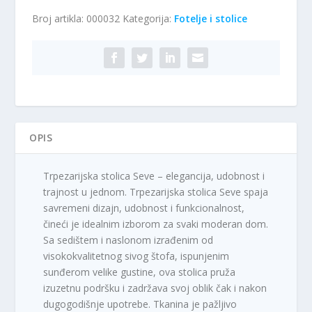
Seve
Broj artikla:
000032
Kategorija:
Fotelje i stolice
količina
OPIS
Trpezarijska stolica Seve – elegancija, udobnost i
trajnost u jednom. Trpezarijska stolica Seve spaja
savremeni dizajn, udobnost i funkcionalnost,
čineći je idealnim izborom za svaki moderan dom.
Sa sedištem i naslonom izrađenim od
visokokvalitetnog sivog štofa, ispunjenim
sunđerom velike gustine, ova stolica pruža
izuzetnu podršku i zadržava svoj oblik čak i nakon
dugogodišnje upotrebe. Tkanina je pažljivo