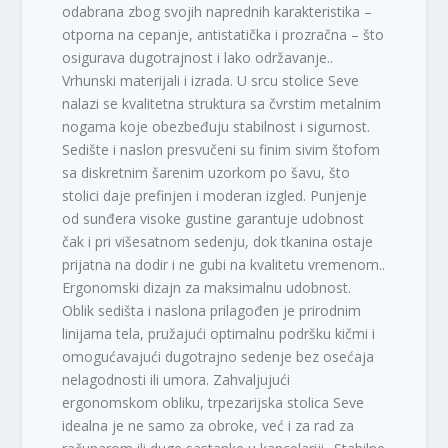
odabrana zbog svojih naprednih karakteristika –
otporna na cepanje, antistatička i prozračna – što
osigurava dugotrajnost i lako održavanje..
Vrhunski materijali i izrada. U srcu stolice Seve
nalazi se kvalitetna struktura sa čvrstim metalnim
nogama koje obezbeđuju stabilnost i sigurnost.
Sedište i naslon presvučeni su finim sivim štofom
sa diskretnim šarenim uzorkom po šavu, što
stolici daje prefinjen i moderan izgled. Punjenje
od sunđera visoke gustine garantuje udobnost
čak i pri višesatnom sedenju, dok tkanina ostaje
prijatna na dodir i ne gubi na kvalitetu vremenom..
Ergonomski dizajn za maksimalnu udobnost.
Oblik sedišta i naslona prilagođen je prirodnim
linijama tela, pružajući optimalnu podršku kičmi i
omogućavajući dugotrajno sedenje bez osećaja
nelagodnosti ili umora. Zahvaljujući
ergonomskom obliku, trpezarijska stolica Seve
idealna je ne samo za obroke, već i za rad za