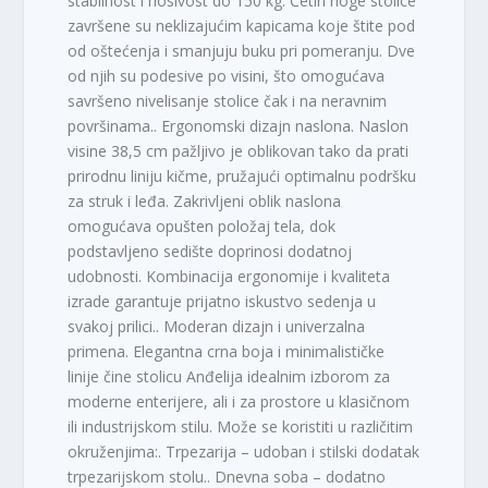
stabilnost i nosivost do 150 kg. Četiri noge stolice
završene su neklizajućim kapicama koje štite pod
od oštećenja i smanjuju buku pri pomeranju. Dve
od njih su podesive po visini, što omogućava
savršeno nivelisanje stolice čak i na neravnim
površinama.. Ergonomski dizajn naslona. Naslon
visine 38,5 cm pažljivo je oblikovan tako da prati
prirodnu liniju kičme, pružajući optimalnu podršku
za struk i leđa. Zakrivljeni oblik naslona
omogućava opušten položaj tela, dok
podstavljeno sedište doprinosi dodatnoj
udobnosti. Kombinacija ergonomije i kvaliteta
izrade garantuje prijatno iskustvo sedenja u
svakoj prilici.. Moderan dizajn i univerzalna
primena. Elegantna crna boja i minimalističke
linije čine stolicu Anđelija idealnim izborom za
moderne enterijere, ali i za prostore u klasičnom
ili industrijskom stilu. Može se koristiti u različitim
okruženjima:. Trpezarija – udoban i stilski dodatak
trpezarijskom stolu.. Dnevna soba – dodatno