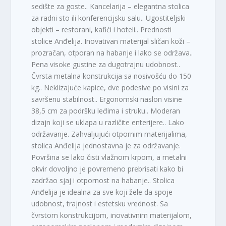
sedište za goste.. Kancelarija – elegantna stolica
za radni sto ili konferencijsku salu.. Ugostiteljski
objekti – restorani, kafići i hoteli.. Prednosti
stolice Anđelija. Inovativan materijal sličan koži –
prozračan, otporan na habanje i lako se održava..
Pena visoke gustine za dugotrajnu udobnost..
Čvrsta metalna konstrukcija sa nosivošću do 150
kg.. Neklizajuće kapice, dve podesive po visini za
savršenu stabilnost.. Ergonomski naslon visine
38,5 cm za podršku leđima i struku.. Moderan
dizajn koji se uklapa u različite enterijere.. Lako
održavanje. Zahvaljujući otpornim materijalima,
stolica Anđelija jednostavna je za održavanje.
Površina se lako čisti vlažnom krpom, a metalni
okvir dovoljno je povremeno prebrisati kako bi
zadržao sjaj i otpornost na habanje.. Stolica
Anđelija je idealna za sve koji žele da spoje
udobnost, trajnost i estetsku vrednost. Sa
čvrstom konstrukcijom, inovativnim materijalom,