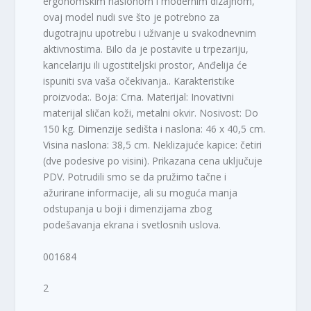
ergonomskim naslonom i modernim dizajnom,
ovaj model nudi sve što je potrebno za
dugotrajnu upotrebu i uživanje u svakodnevnim
aktivnostima. Bilo da je postavite u trpezariju,
kancelariju ili ugostiteljski prostor, Anđelija će
ispuniti sva vaša očekivanja.. Karakteristike
proizvoda:. Boja: Crna. Materijal: Inovativni
materijal sličan koži, metalni okvir. Nosivost: Do
150 kg. Dimenzije sedišta i naslona: 46 x 40,5 cm.
Visina naslona: 38,5 cm. Neklizajuće kapice: četiri
(dve podesive po visini). Prikazana cena uključuje
PDV. Potrudili smo se da pružimo tačne i
ažurirane informacije, ali su moguća manja
odstupanja u boji i dimenzijama zbog
podešavanja ekrana i svetlosnih uslova.
001684
2