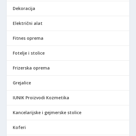
S
Dekoracija
D
.
Električni alat
Fitnes oprema
Fotelje i stolice
Frizerska oprema
Grejalice
IUNIK Proizvodi Kozmetika
Kancelarijske i gejmerske stolice
Koferi