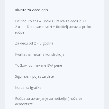
i
9
l
9
Kliknite za video opis
a
0
:
,
Delfino Polaris – Tricikl Guralica za decu 2 u 1
4
0
2 u 1 – Dete samo vozi + Roditelj upravlja preko
.
0
ručice
9
9
R
Za decu od 2 – 5 godina
0
S
,
D
Kvalitetna metalna konstrukcija
0
.
0
Točkovi od mekane EVA pene
R
Sigurnosni pojas za dete
S
D
Korpa za igračke
.
Ručica za upravljanje za roditelje (može se
demontirati)