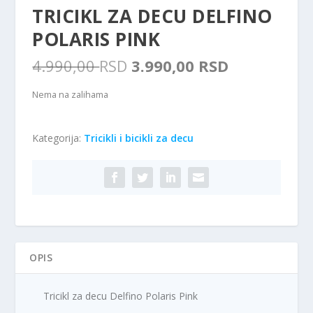
TRICIKL ZA DECU DELFINO
POLARIS PINK
O
T
4.990,00
RSD
3.990,00
RSD
r
r
i
e
Nema na zalihama
g
n
i
u
Kategorija:
Tricikli i bicikli za decu
n
t
a
n
l
a
n
c
a
e
c
n
e
a
n
j
OPIS
a
e
j
:
e
3
Tricikl za decu Delfino Polaris Pink
b
.