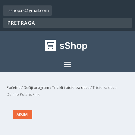
sshop.rs@gmail.com
Početna
/
Dečiji program
/
Tricikli i bicikli za decu
/ Tricikl za decu
Delfino Polaris Pink
AKCIJA!