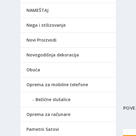
NAMEŠTAJ
Nega i stilizovanje
Novi Proizvodi
Novogodišnja dekoracija
Obuća
Oprema za mobilne telefone
Bežične slušalice
POVE
Oprema za računare
Pametni Satovi