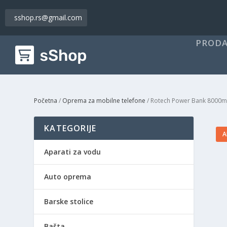
sshop.rs@gmail.com
PRODA
Početna
/
Oprema za mobilne telefone
/ Rotech Power Bank 8000
KATEGORIJE
A
Aparati za vodu
Auto oprema
Barske stolice
Bašta