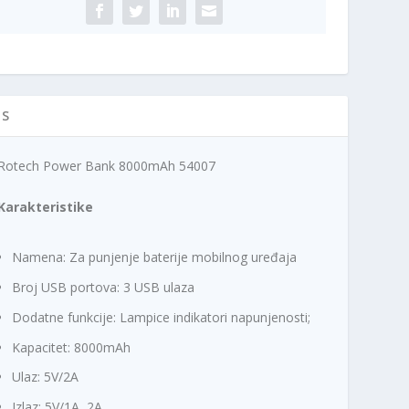
ičina
n
c
a
e
c
n
e
a
n
j
a
e
IS
j
:
e
1
Rotech Power Bank 8000mAh 54007
b
.
i
2
Karakteristike
l
8
a
8
:
,
Namena: Za punjenje baterije mobilnog uređaja
1
0
Broj USB portova: 3 USB ulaza
.
0
5
Dodatne funkcije: Lampice indikatori napunjenosti;
9
R
Kapacitet: 8000mAh
9
S
,
D
Ulaz: 5V/2A
0
.
Izlaz: 5V/1A, 2A