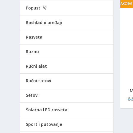
AKCIJA!
Popusti %
Rashladni uređaji
Rasveta
Razno
Ručni alat
Ručni satovi
M
Setovi
6
Solarna LED rasveta
Sport i putovanje