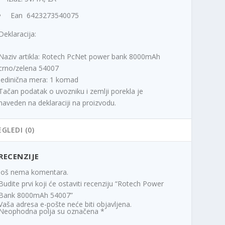
0
Ean 6423273540075
R
Deklaracija:
S
D
Naziv artikla: Rotech PcNet power bank 8000mAh
.
crno/zelena 54007
Jedinična mera: 1 komad
Tačan podatak o uvozniku i zemlji porekla je
naveden na deklaraciji na proizvodu.
EGLEDI (0)
RECENZIJE
Još nema komentara.
Budite prvi koji će ostaviti recenziju “Rotech Power
Bank 8000mAh 54007”
Vaša adresa e-pošte neće biti objavljena.
Neophodna polja su označena
*