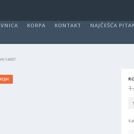
VNICA
KORPA
KONTAKT
NAJČEŠĆA PITA
mAh 54007
R
KCIJA!
1
Ro
Po
Ba
Ka
80
54