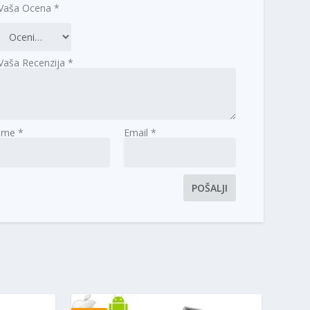
Vaša Ocena
*
Vaša Recenzija
*
Ime
*
Email
*