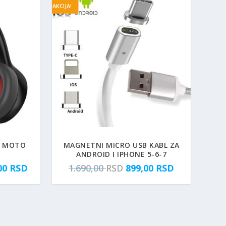
AKCIJA!
E MOTO
MAGNETNI MICRO USB KABL ZA
ANDROID I IPHONE 5-6-7
T
O
T
,00
RSD
1.690,00
RSD
899,00
RSD
r
r
r
e
i
e
n
g
n
u
i
u
t
n
t