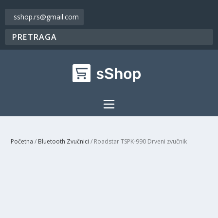
sshop.rs@gmail.com
Početna
/
Bluetooth Zvučnici
/ Roadstar TSPK-990 Drveni zvučnik