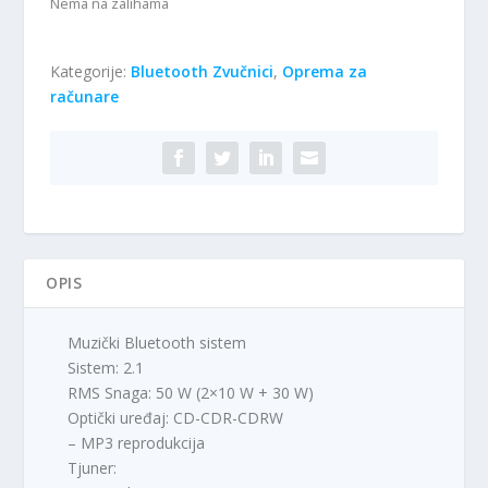
Nema na zalihama
Kategorije:
Bluetooth Zvučnici
,
Oprema za
računare
OPIS
Muzički Bluetooth sistem
Sistem: 2.1
RMS Snaga: 50 W (2×10 W + 30 W)
Optički uređaj: CD-CDR-CDRW
– MP3 reprodukcija
Tjuner: