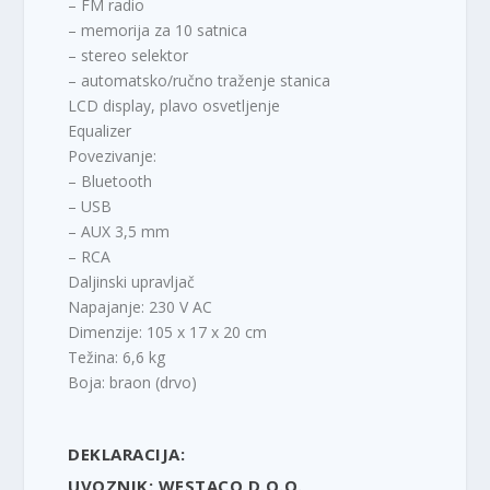
– FM radio
– memorija za 10 satnica
– stereo selektor
– automatsko/ručno traženje stanica
LCD display, plavo osvetljenje
Equalizer
Povezivanje:
– Bluetooth
– USB
– AUX 3,5 mm
– RCA
Daljinski upravljač
Napajanje: 230 V AC
Dimenzije: 105 x 17 x 20 cm
Težina: 6,6 kg
Boja: braon (drvo)
DEKLARACIJA:
UVOZNIK: WESTACO D.O.O.