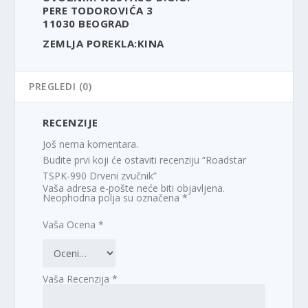
PERE TODOROVIĆA 3
11030 BEOGRAD
ZEMLJA POREKLA:KINA
PREGLEDI (0)
RECENZIJE
Još nema komentara.
Budite prvi koji će ostaviti recenziju “Roadstar
TSPK-990 Drveni zvučnik”
Vaša adresa e-pošte neće biti objavljena.
Neophodna polja su označena
*
Vaša Ocena
*
Vaša Recenzija
*