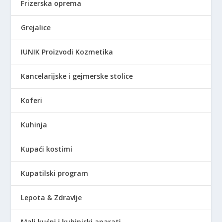
Frizerska oprema
0
.
Grejalice
R
S
IUNIK Proizvodi Kozmetika
D
.
Kancelarijske i gejmerske stolice
Koferi
Kuhinja
Kupaći kostimi
Kupatilski program
Lepota & Zdravlje
Mali kućni i kuhinjski aparati