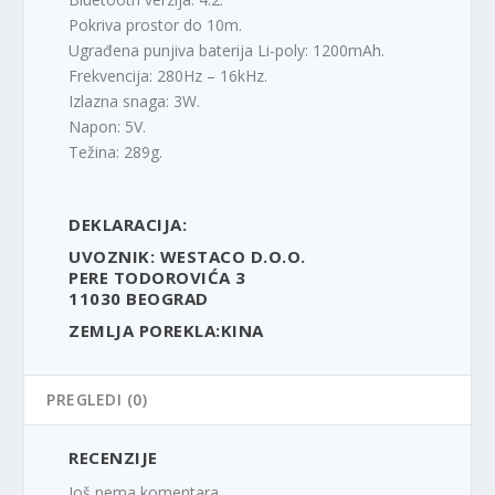
Pokriva prostor do 10m.
Ugrađena punjiva baterija Li-poly: 1200mAh.
Frekvencija: 280Hz – 16kHz.
Izlazna snaga: 3W.
Napon: 5V.
Težina: 289g.
DEKLARACIJA:
UVOZNIK: WESTACO D.O.O.
PERE TODOROVIĆA 3
11030 BEOGRAD
ZEMLJA POREKLA:KINA
PREGLEDI (0)
RECENZIJE
Još nema komentara.