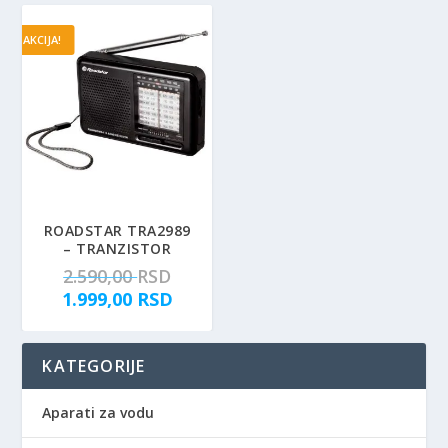
AKCIJA!
ROADSTAR TRA2989
– TRANZISTOR
O
2.590,00
RSD
r
T
1.999,00
RSD
i
r
g
e
KATEGORIJE
i
n
n
u
a
t
Aparati za vodu
l
n