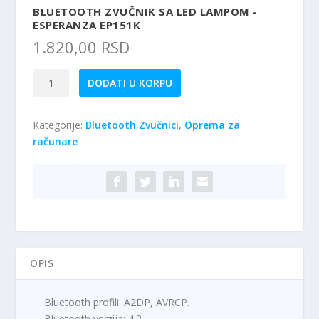
BLUETOOTH ZVUČNIK SA LED LAMPOM -
ESPERANZA EP151K
1.820,00
RSD
Bluetooth
DODATI U KORPU
zvučnik
sa
Kategorije:
Bluetooth Zvučnici
,
Oprema za
LED
računare
lampom
-
Esperanza
EP151K
količina
OPIS
Bluetooth profili: A2DP, AVRCP.
Bluetooth verzija: 4.2.