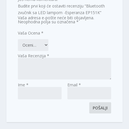
Budite prvi koji će ostaviti recenziju “Bluetooth
zvučnik sa LED lampom -Esperanza EP151K”
Vaša adresa e-pošte neće biti objavljena.
Neophodna polja su označena
*
Vaša Ocena
*
Vaša Recenzija
*
Ime
*
Email
*