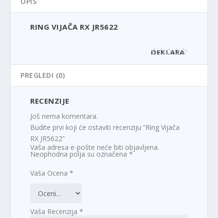
OPIS
RING VIJAČA RX JR5622
DEKLARA
CIJA
PREGLEDI (0)
Tip i
RX JR56
model
RECENZIJE
Naziv i
Fitnes 
vrsta
Još nema komentara.
robe
Budite prvi koji će ostaviti recenziju “Ring Vijača
Uvoznik
ROAMI
RX JR5622”
ELECT
Vaša adresa e-pošte neće biti objavljena.
DOO
Neophodna polja su označena
*
SPECIFIK
Vaša Ocena
*
ACIJA
Model
RING
RX
JR5622
Vaša Recenzija
*