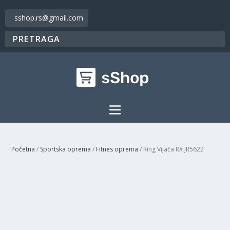
sshop.rs@gmail.com
Početna
/
Sportska oprema
/
Fitnes oprema
/ Ring Vijača RX JR5622