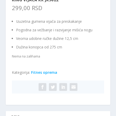
299,00
RSD
Izuzetna gumena vijača za preskakanje
Pogodna za vežbanje i razvijanje mišića nogu
Veoma udobne ručke dužine 12,5 cm
Dužina konopca od 275 cm
Nema na zalihama
Kategorija:
Fitnes oprema