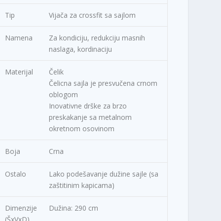
Tip
Vijača za crossfit sa sajlom
Namena
Za kondiciju, redukciju masnih
naslaga, kordinaciju
Materijal
Čelik
Čelicna sajla je presvučena crnom
oblogom
Inovativne drške za brzo
preskakanje sa metalnom
okretnom osovinom
Boja
Crna
Ostalo
Lako podešavanje dužine sajle (sa
zaštitinim kapicama)
Dimenzije
Dužina: 290 cm
(ŠxVxD)