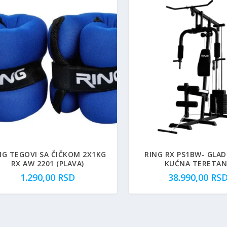
NG TEGOVI SA ČIČKOM 2X1KG
RING RX PS1BW- GLAD
RX AW 2201 (PLAVA)
KUĆNA TERETA
1.290,00
RSD
38.990,00
RS