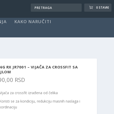
0 STAVKI
NJA
KAKO NARUČITI
NG RX JR7001 – VIJAČA ZA CROSSFIT SA
AJLOM
90,00
RSD
Vijača za crossfit izrađena od čelika
Koristi se za kondiciju, redukciju masnih naslaga i
kordinaciju