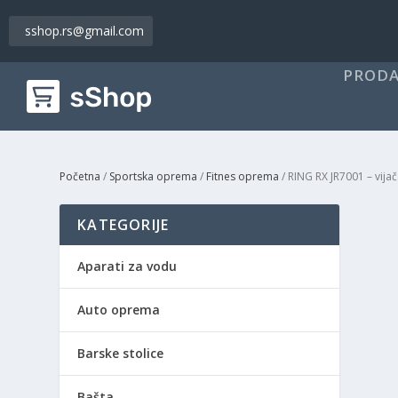
sshop.rs@gmail.com
PRODA
Početna
/
Sportska oprema
/
Fitnes oprema
/ RING RX JR7001 – vijač
KATEGORIJE
Aparati za vodu
Auto oprema
Barske stolice
Bašta