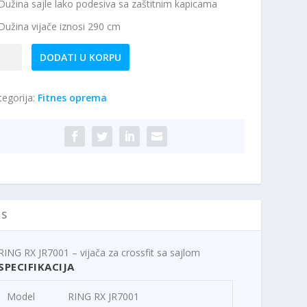
Dužina sajle lako podesiva sa zaštitnim kapicama
Dužina vijače iznosi 290 cm
NG
DODATI U KORPU
7001
tegorija:
Fitnes oprema
ača
ssfit
jlom
ičina
IS
RING RX JR7001 – vijača za crossfit sa sajlom
SPECIFIKACIJA
Model
RING RX JR7001