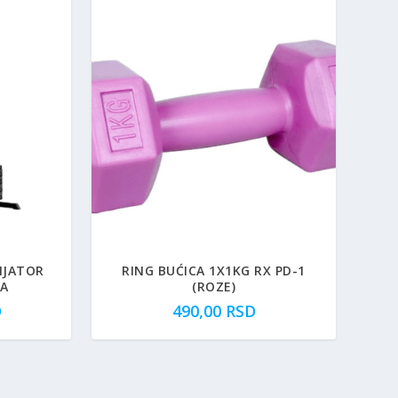
IJATOR
RING BUĆICA 1X1KG RX PD-1
NA
(ROZE)
D
490,00
RSD