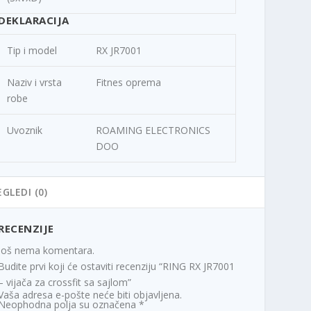
DEKLARACIJA
Tip i model
RX JR7001
Naziv i vrsta
Fitnes oprema
robe
Uvoznik
ROAMING ELECTRONICS
DOO
EGLEDI (0)
RECENZIJE
Još nema komentara.
Budite prvi koji će ostaviti recenziju “RING RX JR7001
– vijača za crossfit sa sajlom”
Vaša adresa e-pošte neće biti objavljena.
Neophodna polja su označena
*