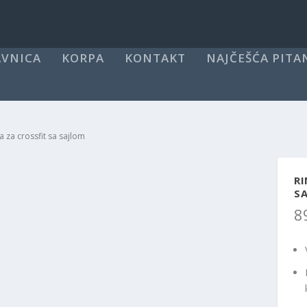
VNICA
KORPA
KONTAKT
NAJČEŠĆA PITA
a za crossfit sa sajlom
RI
S
8