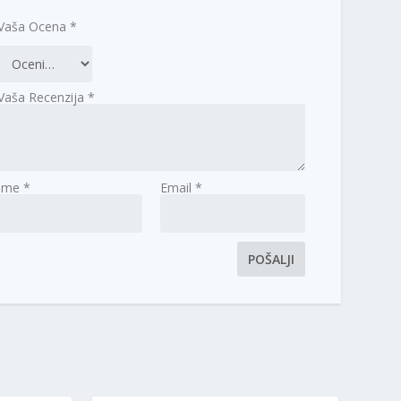
Vaša Ocena
*
Vaša Recenzija
*
Ime
*
Email
*