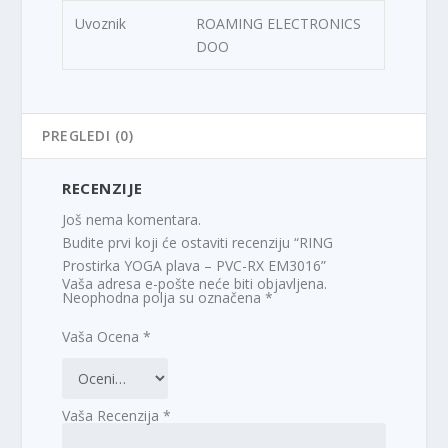
Uvoznik
ROAMING ELECTRONICS
DOO
PREGLEDI (0)
RECENZIJE
Još nema komentara.
Budite prvi koji će ostaviti recenziju “RING
Prostirka YOGA plava – PVC-RX EM3016”
Vaša adresa e-pošte neće biti objavljena.
Neophodna polja su označena
*
Vaša Ocena
*
Vaša Recenzija
*