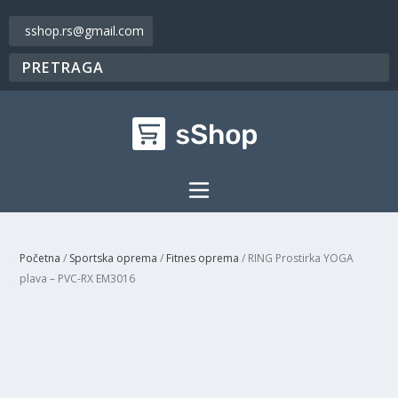
sshop.rs@gmail.com
Početna
/
Sportska oprema
/
Fitnes oprema
/ RING Prostirka YOGA
plava – PVC-RX EM3016