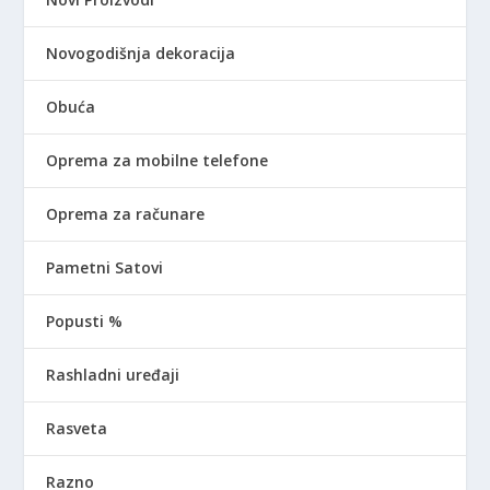
Novogodišnja dekoracija
Obuća
Oprema za mobilne telefone
Oprema za računare
Pametni Satovi
Popusti %
Rashladni uređaji
Rasveta
Razno