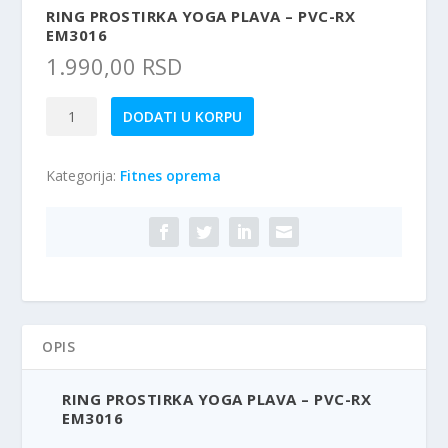
RING PROSTIRKA YOGA PLAVA – PVC-RX
EM3016
1.990,00
RSD
RING
DODATI U KORPU
Prostirka
YOGA
Kategorija:
Fitnes oprema
plava
-
PVC-
RX
EM3016
količina
OPIS
RING PROSTIRKA YOGA PLAVA – PVC-RX
EM3016