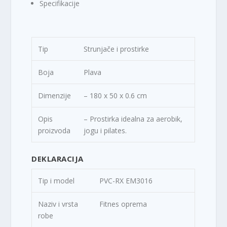
Specifikacije
Tip
Strunjače i prostirke
Boja
Plava
Dimenzije
– 180 x 50 x 0.6 cm
Opis
– Prostirka idealna za aerobik,
proizvoda
jogu i pilates.
DEKLARACIJA
Tip i model
PVC-RX EM3016
Naziv i vrsta
Fitnes oprema
robe