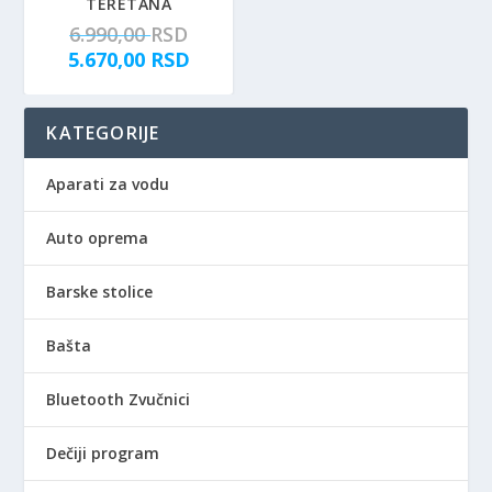
TERETANA
O
6.990,00
RSD
r
T
5.670,00
RSD
i
r
g
e
KATEGORIJE
i
n
n
u
a
t
Aparati za vodu
l
n
n
a
Auto oprema
a
c
c
e
Barske stolice
e
n
n
a
Bašta
a
j
j
e
Bluetooth Zvučnici
e
:
b
5
Dečiji program
i
.
l
6