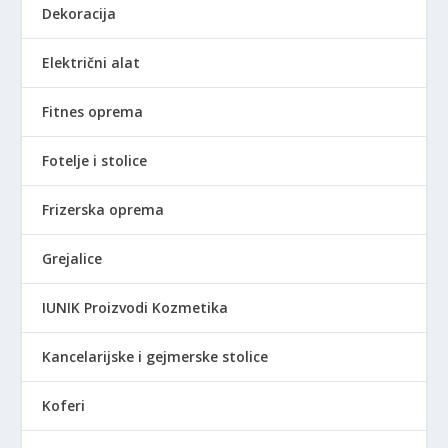
Dekoracija
a
7
:
0
Električni alat
6
,
.
0
9
0
Fitnes oprema
9
0
R
Fotelje i stolice
,
S
0
D
Frizerska oprema
0
.
Grejalice
R
S
IUNIK Proizvodi Kozmetika
D
.
Kancelarijske i gejmerske stolice
Koferi