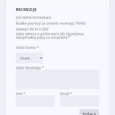
RECENZIJE
Još nema komentara.
Budite prvi koji će ostaviti recenziju “RING
Sklekeri RX PU1205”
Vaša adresa e-pošte neće biti objavljena.
Neophodna polja su označena
*
Vaša Ocena
*
Vaša Recenzija
*
Ime
*
Email
*