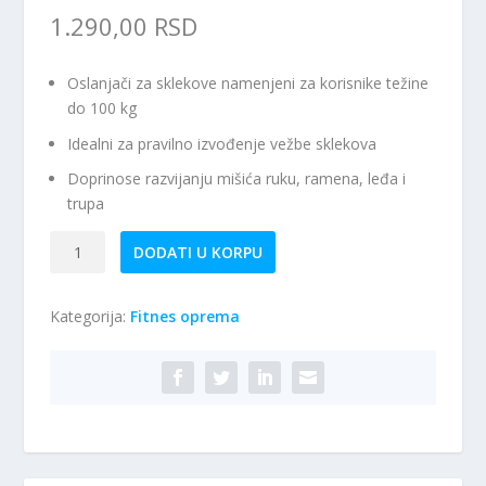
1.290,00
RSD
Oslanjači za sklekove namenjeni za korisnike težine
do 100 kg
Idealni za pravilno izvođenje vežbe sklekova
Doprinose razvijanju mišića ruku, ramena, leđa i
trupa
RING
DODATI U KORPU
Sklekeri
RX
Kategorija:
Fitnes oprema
PU1205
količina