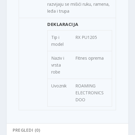
razvijaju se mišići ruku, ramena,
leđa i trupa
DEKLARACIJA
Tip i
RX PU1205
model
Naziv i
Fitnes oprema
vrsta
robe
Uvoznik
ROAMING
ELECTRONICS
DOO
PREGLEDI (0)