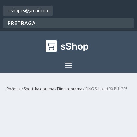
sshop.rs@gmail.com
Početna
/
Sportska oprema
/
Fitnes oprema
/ RING Sklekeri RX PU1205