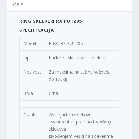
OPIS
RING SKLEKERI RX PU1205
SPECIFIKACIJA
Model
RING RX PU1205
Tip
Ručke za sklekove – sklekeri
Nosivost
Za maksimalnu težinu vežbača
do 100kg
Boja
Crna
Ostalo
Oslanjači za sklekove –
izvanredni za pravilno izvođenje
sklekova
Izvođenjem vežbi na sklekerima