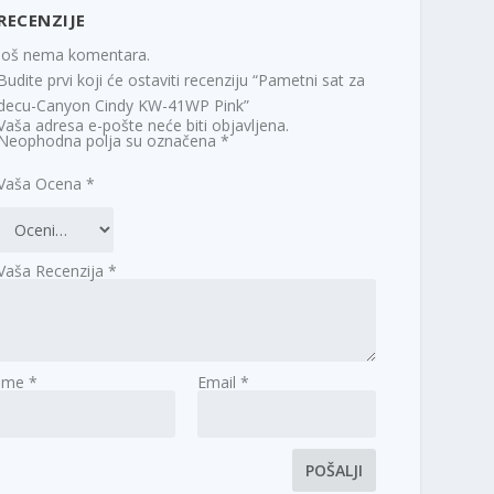
RECENZIJE
Još nema komentara.
Budite prvi koji će ostaviti recenziju “Pametni sat za
decu-Canyon Cindy KW-41WP Pink”
Vaša adresa e-pošte neće biti objavljena.
Neophodna polja su označena
*
Vaša Ocena
*
Vaša Recenzija
*
Ime
*
Email
*