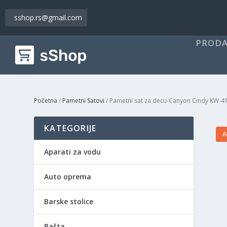
sshop.rs@gmail.com
PRODA
Početna
/
Pametni Satovi
/ Pametni sat za decu-Canyon Cindy KW-4
KATEGORIJE
A
Aparati za vodu
Auto oprema
Barske stolice
Bašta