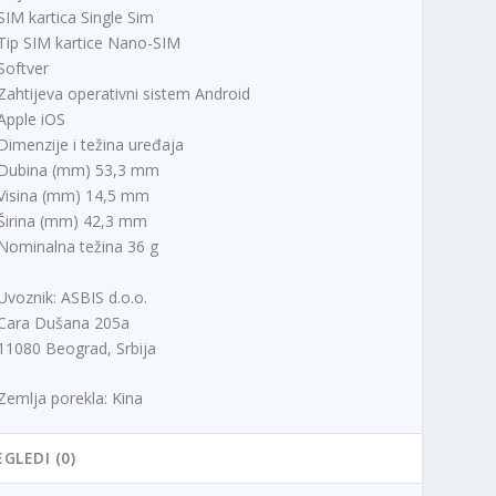
SIM kartica Single Sim
Tip SIM kartice Nano-SIM
Softver
Zahtijeva operativni sistem Android
Apple iOS
Dimenzije i težina uređaja
Dubina (mm) 53,3 mm
Visina (mm) 14,5 mm
Širina (mm) 42,3 mm
Nominalna težina 36 g
Uvoznik: ASBIS d.o.o.
Cara Dušana 205a
11080 Beograd, Srbija
Zemlja porekla: Kina
EGLEDI (0)