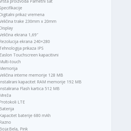
Vrsta proizvoda Pametni sat
Specifikacije
Digitalni prikaz vremena
Veličina trake 230mm x 20mm
Display
Veličina ekrana 1,69″
Rezolucija ekrana 240×280
Tehnologija prikaza IPS
Zaslon Touchscreen kapacitivni
Multi-touch
Memorija
Veličina interne memorije 128 MB
Instalirani kapacitet RAM memorije 192 MB
Instalirana Flash kartica 512 MB
Mreža
Protokoli LTE
Baterija
Kapacitet baterije 680 mAh
Razno
Boja:Bela, Pink