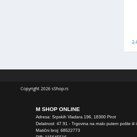
2
Copyright 2026 sShop.rs
M SHOP ONLINE
Adresa: Srpskih Vladara 196, 18300 Pirot
Delatnost: 47.91 - Trgovina na malo putem pošte ili 
Matični broj: 68522773
PIB: 115645516