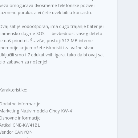
0
.
veza omogućava dvosmerne telefonske pozive i
0
razmenu poruka, a vi ćete uvek biti u kontaktu.
R
Ovaj sat je vodootporan, ima dugo trajanje baterije i
S
namensko dugme SOS — bezbednost vašeg deteta
D
je naš prioritet. Štaviše, postoji 512 MB interne
.
memorije koju možete iskoristiti za važne stvari.
Uključili smo i 7 edukativnih igara, tako da bi ovaj sat
bio zabavan za nošenje!
Karakteristike:
Dodatne informacije
Marketing Naziv modela Cindy KW-41
Osnovne informacije
Artikal CNE-KW41BL
Vendor CANYON