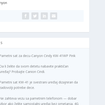
nyon
l
a
ndy
n
c
-
a
e
WP
c
n
nk
e
a
ičina
n
j
a
e
j
:
IS
e
6
b
.
i
9
Pametni sat za decu-Canyon Cindy KW-41WP Pink
l
9
a
0
Da li želite da svom detetu nabavite praktičan
:
,
uređaj? Probajte Canion Cindi.
7
0
.
0
Pametni sat KW-41 je svestrani uređaj dizajniran da
4
zadovolji potrebe dece.
9
R
9
S
Ne zahteva vezu sa pametnim telefonom — dobar
,
D
izbor ako želite samostalni uređaj bez ometanja. 4G