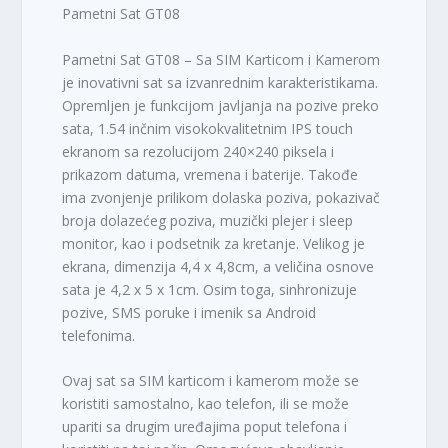
l
9
Pametni Sat GT08
a
0
:
,
Pametni Sat GT08 – Sa SIM Karticom i Kamerom
2
0
je inovativni sat sa izvanrednim karakteristikama.
.
0
Opremljen je funkcijom javljanja na pozive preko
1
sata, 1.54 inčnim visokokvalitetnim IPS touch
9
R
ekranom sa rezolucijom 240×240 piksela i
9
S
prikazom datuma, vremena i baterije. Takođe
,
D
ima zvonjenje prilikom dolaska poziva, pokazivač
0
.
0
broja dolazećeg poziva, muzički plejer i sleep
monitor, kao i podsetnik za kretanje. Velikog je
R
ekrana, dimenzija 4,4 x 4,8cm, a veličina osnove
S
sata je 4,2 x 5 x 1cm. Osim toga, sinhronizuje
D
pozive, SMS poruke i imenik sa Android
.
telefonima.
Ovaj sat sa SIM karticom i kamerom može se
koristiti samostalno, kao telefon, ili se može
upariti sa drugim uređajima poput telefona i