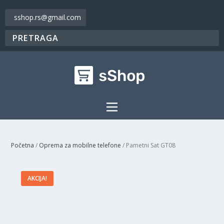
sshop.rs@gmail.com
Početna
/
Oprema za mobilne telefone
/ Pametni Sat GT08
AKCIJA!