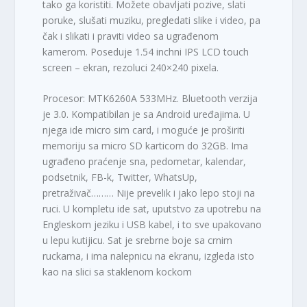
tako ga koristiti. Možete obavljati pozive, slati
poruke, slušati muziku, pregledati slike i video, pa
čak i slikati i praviti video sa ugrađenom
kamerom. Poseduje 1.54 inchni IPS LCD touch
screen – ekran, rezoluci 240×240 pixela.
Procesor: MTK6260A 533MHz. Bluetooth verzija
je 3.0. Kompatibilan je sa Android uređajima. U
njega ide micro sim card, i moguće je proširiti
memoriju sa micro SD karticom do 32GB. Ima
ugrađeno praćenje sna, pedometar, kalendar,
podsetnik, FB-k, Twitter, WhatsUp,
pretraživač……… Nije prevelik i jako lepo stoji na
ruci. U kompletu ide sat, uputstvo za upotrebu na
Engleskom jeziku i USB kabel, i to sve upakovano
u lepu kutijicu. Sat je srebrne boje sa crnim
ruckama, i ima nalepnicu na ekranu, izgleda isto
kao na slici sa staklenom kockom