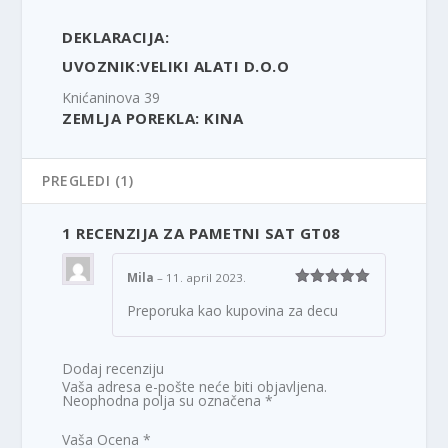
DEKLARACIJA:
UVOZNIK:VELIKI ALATI D.O.O
Knićaninova 39
ZEMLJA POREKLA: KINA
PREGLEDI (1)
1 RECENZIJA ZA
PAMETNI SAT GT08
Mila
–
11. april 2023.
Ocenjeno
5
Preporuka kao kupovina za decu
od 5
Dodaj recenziju
Vaša adresa e-pošte neće biti objavljena.
Neophodna polja su označena
*
Vaša Ocena
*