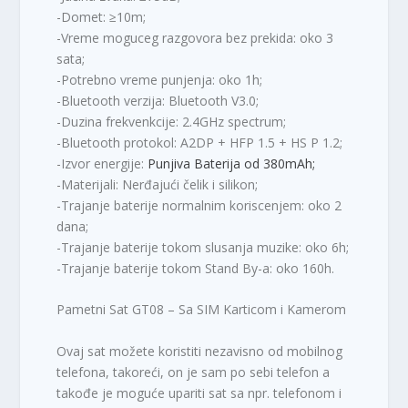
-Domet: ≥10m;
-Vreme moguceg razgovora bez prekida: oko 3
sata;
-Potrebno vreme punjenja: oko 1h;
-Bluetooth verzija: Bluetooth V3.0;
-Duzina frekvenkcije: 2.4GHz spectrum;
-Bluetooth protokol: A2DP + HFP 1.5 + HS P 1.2;
-Izvor energije:
Punjiva Baterija od 380mAh;
-Materijali: Nerđajući čelik i silikon;
-Trajanje baterije normalnim koriscenjem: oko 2
dana;
-Trajanje baterije tokom slusanja muzike: oko 6h;
-Trajanje baterije tokom Stand By-a: oko 160h.
Pametni Sat GT08 – Sa SIM Karticom i Kamerom
Ovaj sat možete koristiti nezavisno od mobilnog
telefona, takoreći, on je sam po sebi telefon a
takođe je moguće upariti sat sa npr. telefonom i