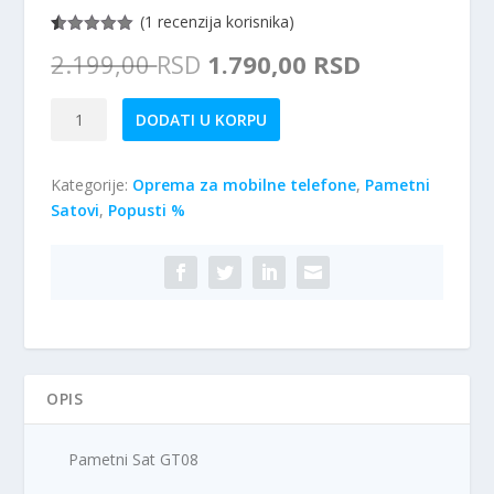
(
1
recenzija korisnika)
Ocenjeno
1
O
T
2.199,00
RSD
1.790,00
RSD
5.00
od 5
na osnovu
r
r
ocene kupca
i
e
Pametni
DODATI U KORPU
g
n
Sat
i
u
GT08
n
t
Kategorije:
Oprema za mobilne telefone
,
Pametni
količina
a
n
Satovi
,
Popusti %
l
a
n
c
a
e
c
n
e
a
n
j
a
e
j
:
OPIS
e
1
b
.
Pametni Sat GT08
i
7