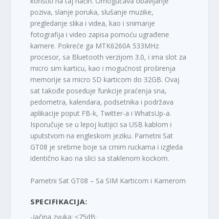
koristiti na taj način. Omogućava obavljanje
poziva, slanje poruka, slušanje muzike,
pregledanje slika i videa, kao i snimanje
fotografija i video zapisa pomoću ugrađene
kamere. Pokreće ga MTK6260A 533MHz
procesor, sa Bluetooth verzijom 3.0, i ima slot za
micro sim karticu, kao i mogućnost proširenja
memorije sa micro SD karticom do 32GB. Ovaj
sat takođe poseduje funkcije praćenja sna,
pedometra, kalendara, podsetnika i podržava
aplikacije poput FB-k, Twitter-a i WhatsUp-a.
Isporučuje se u lepoj kutijici sa USB kablom i
uputstvom na engleskom jeziku. Pametni Sat
GT08 je srebrne boje sa crnim ruckama i izgleda
identično kao na slici sa staklenom kockom.
Pametni Sat GT08 – Sa SIM Karticom i Kamerom
SPECIFIKACIJA:
-Jačina zvuka: ≤75dB;