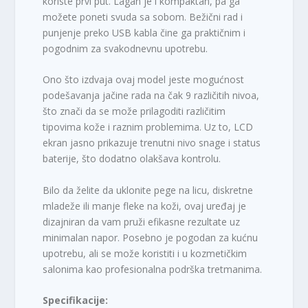
koriste prvi put. Lagan je i kompaktan, pa ga
možete poneti svuda sa sobom. Bežični rad i
punjenje preko USB kabla čine ga praktičnim i
pogodnim za svakodnevnu upotrebu.
Ono što izdvaja ovaj model jeste mogućnost
podešavanja jačine rada na čak 9 različitih nivoa,
što znači da se može prilagoditi različitim
tipovima kože i raznim problemima. Uz to, LCD
ekran jasno prikazuje trenutni nivo snage i status
baterije, što dodatno olakšava kontrolu.
Bilo da želite da uklonite pege na licu, diskretne
mladeže ili manje fleke na koži, ovaj uređaj je
dizajniran da vam pruži efikasne rezultate uz
minimalan napor. Posebno je pogodan za kućnu
upotrebu, ali se može koristiti i u kozmetičkim
salonima kao profesionalna podrška tretmanima.
Specifikacije: