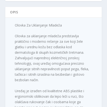
OPIS
Olovka Za Uklanjanje Mladeža
Olovka za uklanjanje mladeža predstavlja
praktično i moderno rešenje za sve koji žele
glatku i urednu kožu bez odlaska kod
dermatologa ili skupih kozmetičkih tretmana.
Zahvaljujući naprednoj električnoj jonskoj
tehnologiji, ovaj uređaj omogućava precizno
uklanjanje sitnih nepravilnosti poput pega, fleka,
tačkica i sitnih izraslina na bezbedan i gotovo
bezbolan način.
Uređaj je izrađen od kvalitetne ABS plastike i
ergonomski oblikovan da lepo leži u ruci, što
olakšava rukovanje čak i osobama koje ga