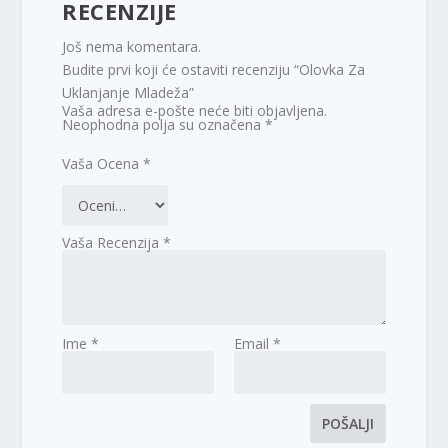
RECENZIJE
Još nema komentara.
Budite prvi koji će ostaviti recenziju “Olovka Za
Uklanjanje Mladeža”
Vaša adresa e-pošte neće biti objavljena.
Neophodna polja su označena
*
Vaša Ocena
*
Vaša Recenzija
*
Ime
*
Email
*