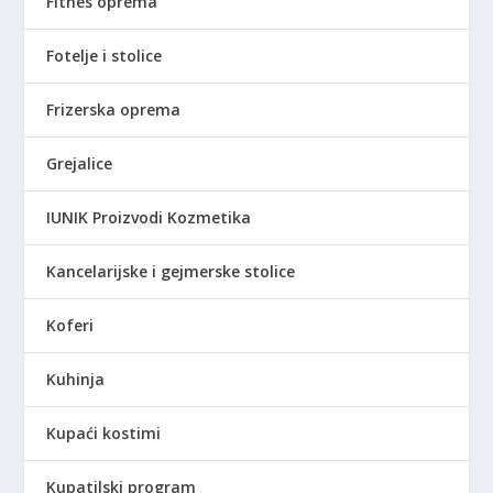
7
0
Fitnes oprema
3
0
R
Fotelje i stolice
,
S
0
D
Frizerska oprema
0
.
Grejalice
R
S
IUNIK Proizvodi Kozmetika
D
.
Kancelarijske i gejmerske stolice
Koferi
Kuhinja
Kupaći kostimi
Kupatilski program