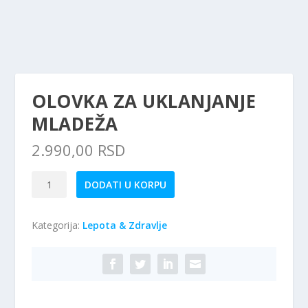
OLOVKA ZA UKLANJANJE
MLADEŽA
2.990,00
RSD
Olovka
DODATI U KORPU
Za
Uklanjanje
Kategorija:
Lepota & Zdravlje
Mladeža
količina