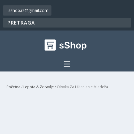
sshop.rs@gmail.com
Početna
/
Lepota & Zdravlje
/ Olovka Za Uklanjanje Mladeža