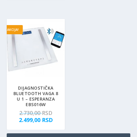
AKCIJA!
DIJAGNOSTIČKA
BLUETOOTH VAGA 8
U 1 – ESPERANZA
EBS016W
O
2.730,00
RSD
r
T
2.499,00
RSD
i
r
g
e