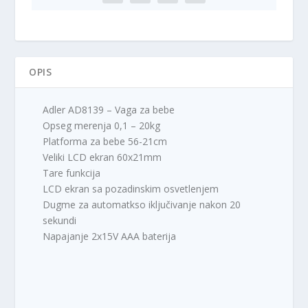
8
9
R
0
S
,
D
0
.
OPIS
0
Adler AD8139 – Vaga za bebe
R
Opseg merenja 0,1 – 20kg
S
Platforma za bebe 56-21cm
D
Veliki LCD ekran 60x21mm
.
Tare funkcija
LCD ekran sa pozadinskim osvetlenjem
Dugme za automatkso iključivanje nakon 20
sekundi
Napajanje 2x15V AAA baterija