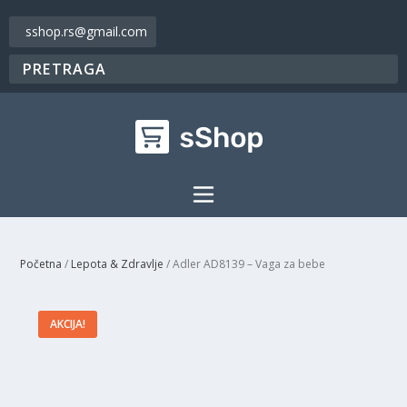
sshop.rs@gmail.com
Početna
/
Lepota & Zdravlje
/ Adler AD8139 – Vaga za bebe
AKCIJA!