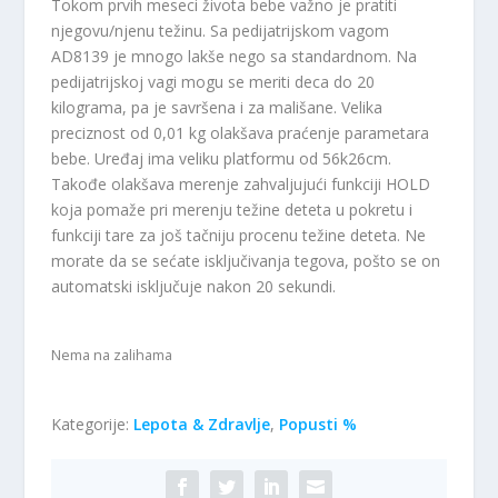
i
e
Tokom prvih meseci života bebe važno je pratiti
g
n
njegovu/njenu težinu. Sa pedijatrijskom vagom
i
u
AD8139 je mnogo lakše nego sa standardnom. Na
n
t
pedijatrijskoj vagi mogu se meriti deca do 20
a
n
kilograma, pa je savršena i za mališane. Velika
l
a
preciznost od 0,01 kg olakšava praćenje parametara
n
c
bebe. Uređaj ima veliku platformu od 56k26cm.
a
e
Takođe olakšava merenje zahvaljujući funkciji HOLD
c
n
koja pomaže pri merenju težine deteta u pokretu i
e
a
funkciji tare za još tačniju procenu težine deteta. Ne
n
j
morate da se sećate isključivanja tegova, pošto se on
a
e
automatski isključuje nakon 20 sekundi.
j
:
e
3
b
.
Nema na zalihama
i
8
l
3
a
8
Kategorije:
Lepota & Zdravlje
,
Popusti %
:
,
4
0
.
0