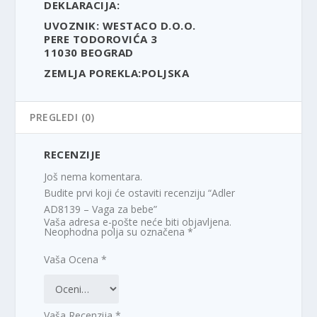
DEKLARACIJA:
UVOZNIK: WESTACO D.O.O.
PERE TODOROVIĆA 3
11030 BEOGRAD
ZEMLJA POREKLA:POLJSKA
PREGLEDI (0)
RECENZIJE
Još nema komentara.
Budite prvi koji će ostaviti recenziju “Adler
AD8139 – Vaga za bebe”
Vaša adresa e-pošte neće biti objavljena.
Neophodna polja su označena
*
Vaša Ocena
*
Vaša Recenzija
*