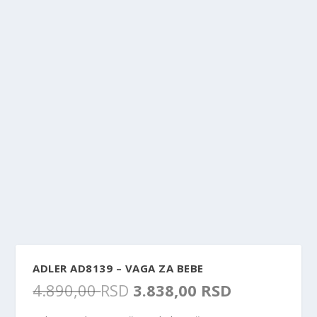
ADLER AD8139 – VAGA ZA BEBE
O
T
4.890,00
RSD
3.838,00
RSD
r
r