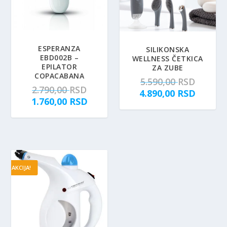
ESPERANZA
SILIKONSKA
EBD002B –
WELLNESS ČETKICA
EPILATOR
ZA ZUBE
COPACABANA
O
5.590,00
RSD
O
2.790,00
RSD
r
T
4.890,00
RSD
r
T
1.760,00
RSD
i
r
i
r
g
e
g
e
i
n
i
n
n
u
n
u
a
t
a
t
l
n
AKCIJA!
l
n
n
a
n
a
a
c
a
c
c
e
c
e
e
n
e
n
n
a