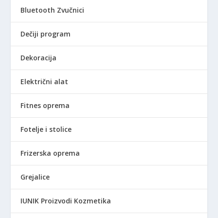
j
e
D
.
Bluetooth Zvučnici
e
:
.
b
2
Dečiji program
i
.
l
3
Dekoracija
a
3
:
0
Električni alat
3
,
.
0
9
0
Fitnes oprema
0
0
R
Fotelje i stolice
,
S
0
D
Frizerska oprema
0
.
Grejalice
R
S
IUNIK Proizvodi Kozmetika
D
.