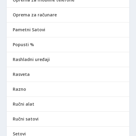
Oprema za računare
Pametni Satovi
Popusti %
Rashladni uređaji
Rasveta
Razno
Ručni alat
Ručni satovi
Setovi