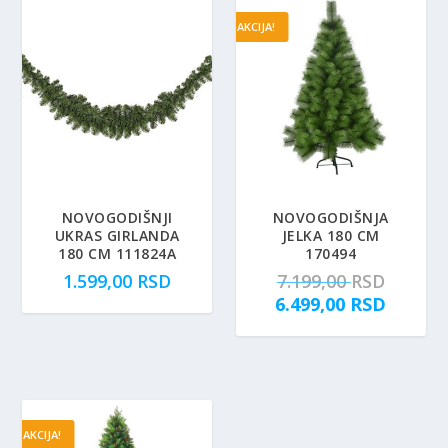
AKCIJA!
NOVOGODIŠNJI
NOVOGODIŠNJA
UKRAS GIRLANDA
JELKA 180 CM
180 CM 111824A
170494
O
1.599,00
RSD
7.199,00
RSD
r
T
6.499,00
RSD
i
r
g
e
i
n
n
u
a
t
AKCIJA!
l
n