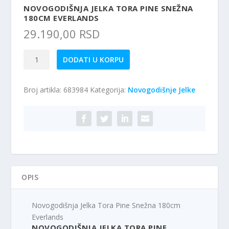
NOVOGODIŠNJA JELKA TORA PINE SNEŽNA
180CM EVERLANDS
29.190,00
RSD
Novogodišnja
DODATI U KORPU
Jelka
Tora
Broj artikla:
683984
Kategorija:
Novogodišnje Jelke
Pine
Snežna
180cm
Everlands
količina
OPIS
Novogodišnja Jelka Tora Pine Snežna 180cm
Everlands
NOVOGODIŠNJA JELKA TORA PINE