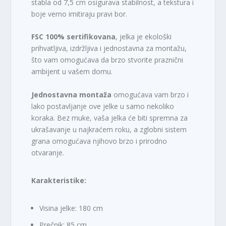
stabla od 7,5 cm osigurava stabilnost, a tekstura i
boje verno imitiraju pravi bor.
FSC 100% sertifikovana
, jelka je ekološki
prihvatljiva, izdržljiva i jednostavna za montažu,
što vam omogućava da brzo stvorite praznični
ambijent u vašem domu.
Jednostavna montaža
omogućava vam brzo i
lako postavljanje ove jelke u samo nekoliko
koraka. Bez muke, vaša jelka će biti spremna za
ukrašavanje u najkraćem roku, a zglobni sistem
grana omogućava njihovo brzo i prirodno
otvaranje.
Karakteristike:
Visina jelke: 180 cm
Prečnik: 85 cm