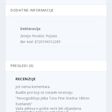
DODATNE INFORMACIJE
Deklaracija
Zemlja Porekla: Poljska
Bar kod: 8720194312285
PREGLEDI (0)
RECENZIJE
Još nema komentara.
Budite prvi koji će ostaviti recenziju
“Novogodišnja Jelka Tora Pine Snežna 180cm
Everlands”
Vaša adresa e-pošte neće biti objavljena.
Neophodna polja su označena
*