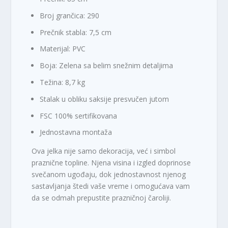
Broj grančica: 290
Prečnik stabla: 7,5 cm
Materijal: PVC
Boja: Zelena sa belim snežnim detaljima
Težina: 8,7 kg
Stalak u obliku saksije presvučen jutom
FSC 100% sertifikovana
Jednostavna montaža
Ova jelka nije samo dekoracija, već i simbol
praznične topline. Njena visina i izgled doprinose
svečanom ugođaju, dok jednostavnost njenog
sastavljanja štedi vaše vreme i omogućava vam
da se odmah prepustite prazničnoj čaroliji.