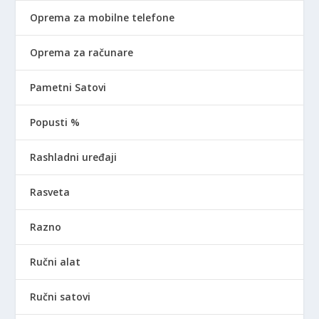
Oprema za mobilne telefone
Oprema za računare
Pametni Satovi
Popusti %
Rashladni uređaji
Rasveta
Razno
Ručni alat
Ručni satovi