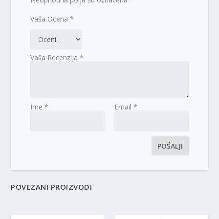
Vaša Ocena
*
Vaša Recenzija
*
Ime
*
Email
*
POVEZANI PROIZVODI