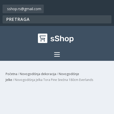
sshop.rs@gmail.com
Početna
/
Novogodišnja dekoracija
/
Novogodišnje
Jelke
/ Novogodišnja Jelka Tora Pine Snežna 180cm Everlands