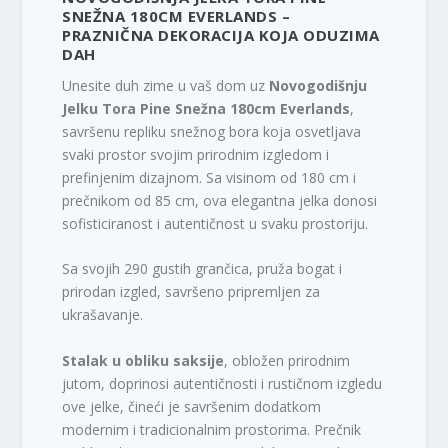
SNEŽNA 180CM EVERLANDS –
PRAZNIČNA DEKORACIJA KOJA ODUZIMA
DAH
Unesite duh zime u vaš dom uz
Novogodišnju
Jelku Tora Pine Snežna 180cm Everlands
,
savršenu repliku snežnog bora koja osvetljava
svaki prostor svojim prirodnim izgledom i
prefinjenim dizajnom. Sa visinom od 180 cm i
prečnikom od 85 cm, ova elegantna jelka donosi
sofisticiranost i autentičnost u svaku prostoriju.
Sa svojih 290 gustih grančica, pruža bogat i
prirodan izgled, savršeno pripremljen za
ukrašavanje.
Stalak u obliku saksije
, obložen prirodnim
jutom, doprinosi autentičnosti i rustičnom izgledu
ove jelke, čineći je savršenim dodatkom
modernim i tradicionalnim prostorima. Prečnik