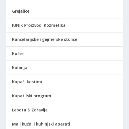
0
D
0
.
Grejalice
R
IUNIK Proizvodi Kozmetika
S
D
Kancelarijske i gejmerske stolice
.
Koferi
Kuhinja
Kupaći kostimi
Kupatilski program
Lepota & Zdravlje
Mali kućni i kuhinjski aparati