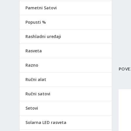
Pametni Satovi
Popusti %
Rashladni uređaji
Rasveta
Razno
POVE
Ručni alat
Ručni satovi
Setovi
Solarna LED rasveta