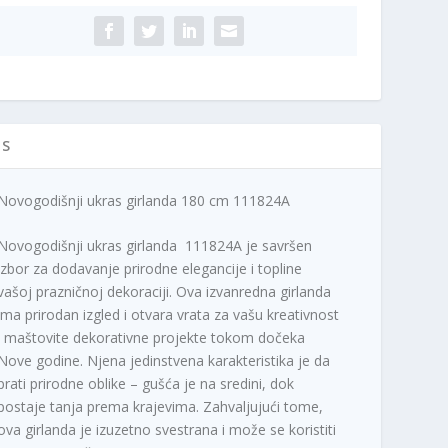
1824A
ičina
IS
Novogodišnji ukras girlanda 180 cm 111824A
Novogodišnji ukras girlanda 111824A je savršen
izbor za dodavanje prirodne elegancije i topline
vašoj prazničnoj dekoraciji. Ova izvanredna girlanda
ima prirodan izgled i otvara vrata za vašu kreativnost
i maštovite dekorativne projekte tokom dočeka
Nove godine. Njena jedinstvena karakteristika je da
prati prirodne oblike – gušća je na sredini, dok
postaje tanja prema krajevima. Zahvaljujući tome,
ova girlanda je izuzetno svestrana i može se koristiti