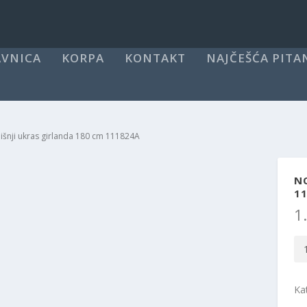
VNICA
KORPA
KONTAKT
NAJČEŠĆA PITA
šnji ukras girlanda 180 cm 111824A
N
1
1
No
uk
gir
Ka
18
c