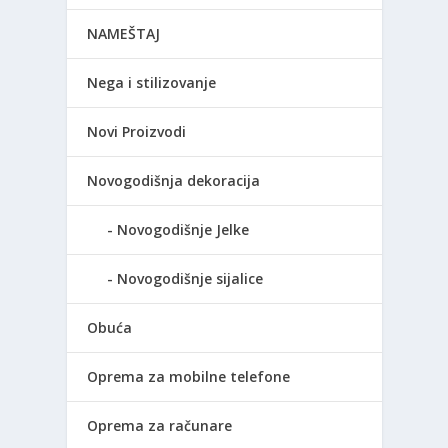
NAMEŠTAJ
Nega i stilizovanje
Novi Proizvodi
Novogodišnja dekoracija
Novogodišnje Jelke
Novogodišnje sijalice
Obuća
Oprema za mobilne telefone
Oprema za računare