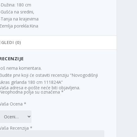
-Dužina: 180 cm
-Gušća na sredini,
-Tanja na krajevima
Zemlja porekla:Kina
EGLEDI (0)
RECENZIJE
Još nema komentara.
Budite prvi koji će ostaviti recenziju “Novogodišnji
ukras girlanda 180 cm 111824A”
Vaša adresa e-pošte neće biti objavljena.
Neophodna polja su označena
*
Vaša Ocena
*
Vaša Recenzija
*