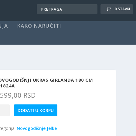
0 STAVKI
NJA
KAKO NARUČITI
OVOGODIŠNJI UKRAS GIRLANDA 180 CM
11824A
.599,00
RSD
vogodišnji
DODATI U KORPU
ras
landa
tegorija:
Novogodišnje Jelke
0
m