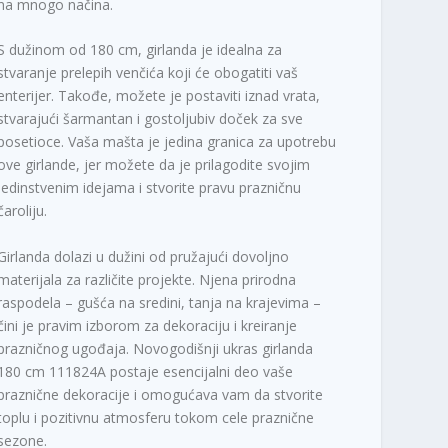
na mnogo načina.
S dužinom od 180 cm, girlanda je idealna za
stvaranje prelepih venčića koji će obogatiti vaš
enterijer. Takođe, možete je postaviti iznad vrata,
stvarajući šarmantan i gostoljubiv doček za sve
posetioce. Vaša mašta je jedina granica za upotrebu
ove girlande, jer možete da je prilagodite svojim
jedinstvenim idejama i stvorite pravu prazničnu
čaroliju.
Girlanda dolazi u dužini od pružajući dovoljno
materijala za različite projekte. Njena prirodna
raspodela – gušća na sredini, tanja na krajevima –
čini je pravim izborom za dekoraciju i kreiranje
prazničnog ugođaja. Novogodišnji ukras girlanda
180 cm 111824A postaje esencijalni deo vaše
praznične dekoracije i omogućava vam da stvorite
toplu i pozitivnu atmosferu tokom cele praznične
sezone.