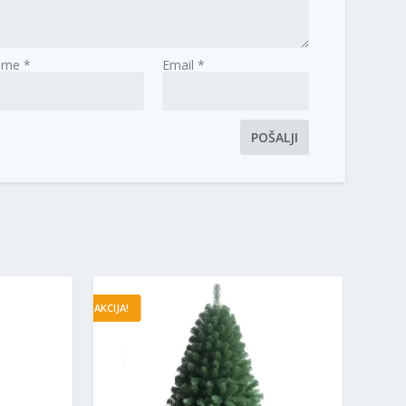
Ime
*
Email
*
AKCIJA!