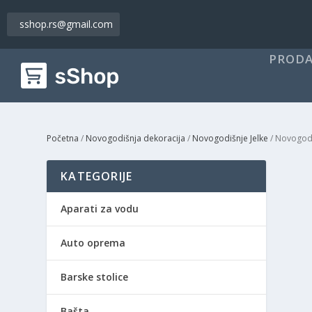
sshop.rs@gmail.com
PRODA
Početna
/
Novogodišnja dekoracija
/
Novogodišnje Jelke
/ Novogodi
KATEGORIJE
Aparati za vodu
Auto oprema
Barske stolice
Bašta