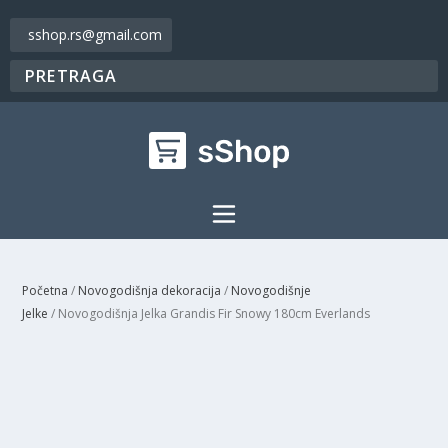
sshop.rs@gmail.com
Početna
/
Novogodišnja dekoracija
/
Novogodišnje
Jelke
/ Novogodišnja Jelka Grandis Fir Snowy 180cm Everlands