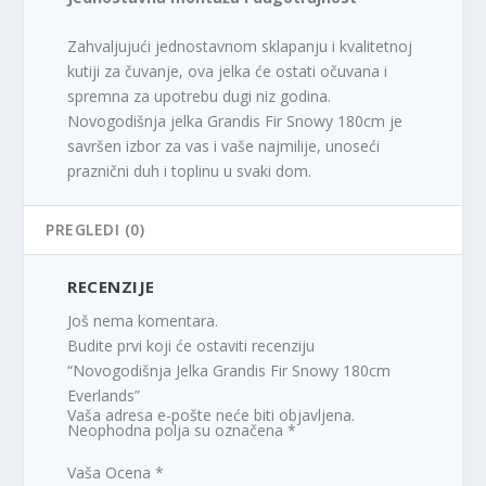
Zahvaljujući jednostavnom sklapanju i kvalitetnoj
kutiji za čuvanje, ova jelka će ostati očuvana i
spremna za upotrebu dugi niz godina.
Novogodišnja jelka Grandis Fir Snowy 180cm je
savršen izbor za vas i vaše najmilije, unoseći
praznični duh i toplinu u svaki dom.
PREGLEDI (0)
RECENZIJE
Još nema komentara.
Budite prvi koji će ostaviti recenziju
“Novogodišnja Jelka Grandis Fir Snowy 180cm
Everlands”
Vaša adresa e-pošte neće biti objavljena.
Neophodna polja su označena
*
Vaša Ocena
*