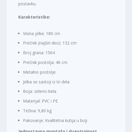
postavku.
Karakteristike:
Visina jelke: 180 cm
Prečnik (najširi deo): 132 cm
Broj grana: 1564
Prečnik postolja: 46 cm
Metalno postolje
Jelka se sastoji iz tri dela
Boja: zeleno-bela
Materijal: PVC i PE
Težina: 9,80 kg
Pakovanje: Kvalitetna kutija u boji
Jednostavna montaža i dugotrajnost