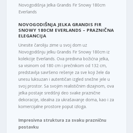
Novogodišnja Jelka Grandis Fir Snowy 180cm
Everlands
NOVOGODIŠNJA JELKA GRANDIS FIR
SNOWY 180CM EVERLANDS – PRAZNIČNA
ELEGANCIJA
Unesite čaroliju zime u svoj dom uz
Novogodišnju jelku Grandis Fir Snowy 180cm iz
kolekcije Everlands. Ova predivna božićna jelka,
sa visinom od 180 cm i prečnikom od 132 cm,
predstavlja savršeno rešenje za sve koji žele da
unesu luksuzan i autentičan izgled snežne jele u
svoj prostor. Sa svojim realističnim dizajnom, ova
jelka postaje središnji deo svake praznične
dekoracije, idealna za ukrašavanje doma, kao i za
komercijalne prostore poput izloga.
Impresivna struktura za svaku prazničnu
postavku