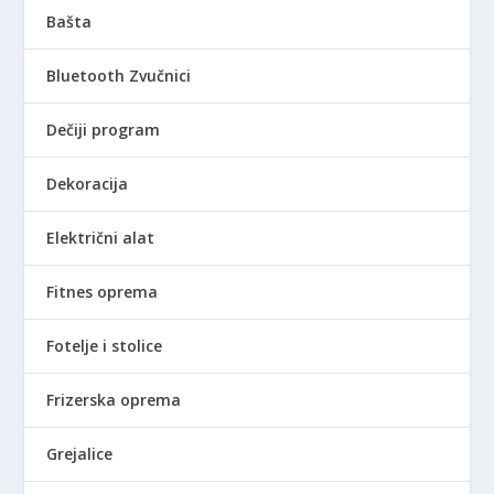
0
.
0
.
Bašta
R
R
Bluetooth Zvučnici
S
S
D
D
Dečiji program
.
.
Dekoracija
Električni alat
Fitnes oprema
Fotelje i stolice
Frizerska oprema
Grejalice