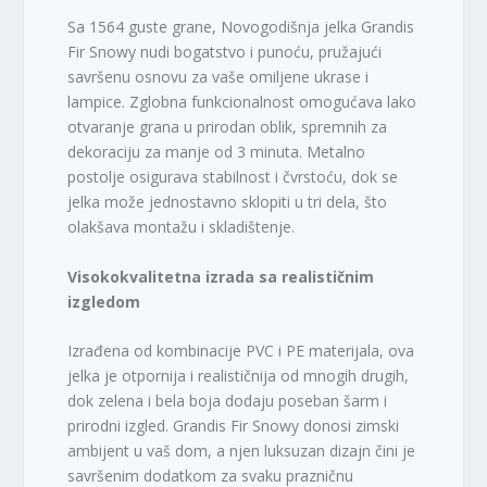
Sa 1564 guste grane, Novogodišnja jelka Grandis
Fir Snowy nudi bogatstvo i punoću, pružajući
savršenu osnovu za vaše omiljene ukrase i
lampice. Zglobna funkcionalnost omogućava lako
otvaranje grana u prirodan oblik, spremnih za
dekoraciju za manje od 3 minuta. Metalno
postolje osigurava stabilnost i čvrstoću, dok se
jelka može jednostavno sklopiti u tri dela, što
olakšava montažu i skladištenje.
Visokokvalitetna izrada sa realističnim
izgledom
Izrađena od kombinacije PVC i PE materijala, ova
jelka je otpornija i realističnija od mnogih drugih,
dok zelena i bela boja dodaju poseban šarm i
prirodni izgled. Grandis Fir Snowy donosi zimski
ambijent u vaš dom, a njen luksuzan dizajn čini je
savršenim dodatkom za svaku prazničnu