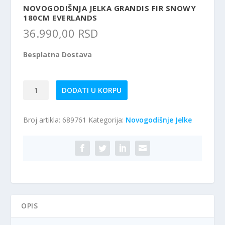
NOVOGODIŠNJA JELKA GRANDIS FIR SNOWY
180CM EVERLANDS
36.990,00
RSD
Besplatna Dostava
Novogodišnja
DODATI U KORPU
Jelka
Grandis
Broj artikla:
689761
Kategorija:
Novogodišnje Jelke
Fir
Snowy
180cm
Everlands
količina
OPIS