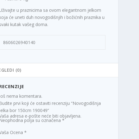
Uživajte u praznicima sa ovom elegantnom jelkom
koja će uneti duh novogodišnjih i božićnih praznika u
svaki kutak vašeg doma.
8606026940140
EGLEDI (0)
RECENZIJE
Još nema komentara.
Budite prvi koji će ostaviti recenziju “Novogodišnja
jelka bor 150cm 190049”
Vaša adresa e-pošte neće biti objavljena.
Neophodna polja su označena
*
Vaša Ocena
*