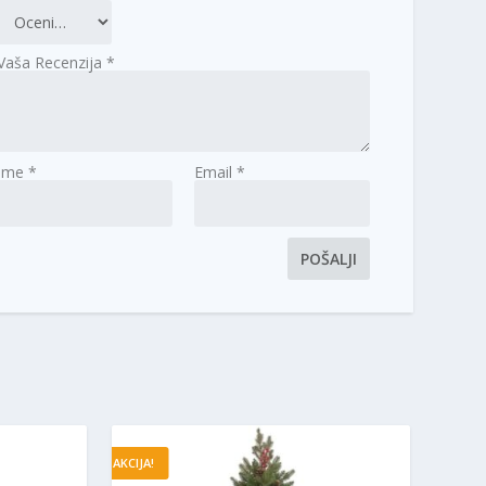
Vaša Recenzija
*
Ime
*
Email
*
AKCIJA!