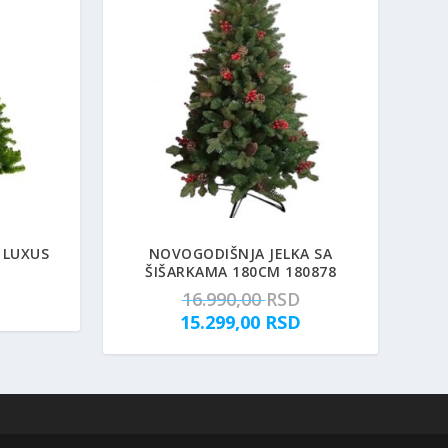
 LUXUS
NOVOGODIŠNJA JELKA SA
ŠIŠARKAMA 180CM 180878
O
16.990,00
RSD
r
T
15.299,00
RSD
i
r
g
e
i
n
n
u
a
t