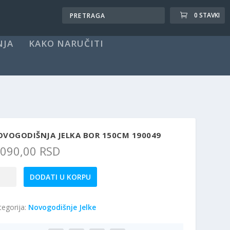
0 STAVKI
NJA
KAKO NARUČITI
OVOGODIŠNJA JELKA BOR 150CM 190049
.090,00
RSD
vogodišnja
DODATI U KORPU
ka
r
tegorija:
Novogodišnje Jelke
0cm
0049