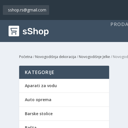
sshop.rs@gmail.com
PRODA
Početna
/
Novogodišnja dekoracija
/
Novogodišnje Jelke
/ Novogodi
KATEGORIJE
Aparati za vodu
Auto oprema
Barske stolice
Bašta