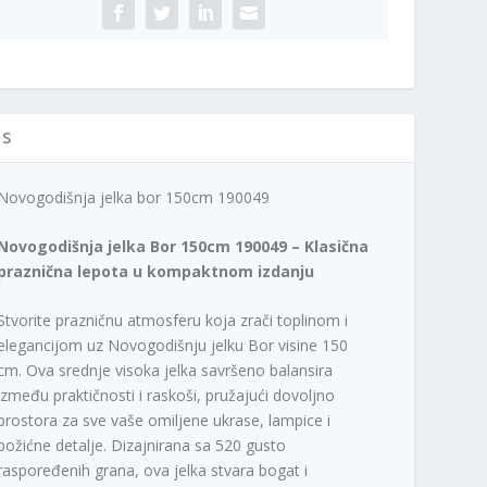
ičina
IS
Novogodišnja jelka bor 150cm 190049
Novogodišnja jelka Bor 150cm 190049 – Klasična
praznična lepota u kompaktnom izdanju
Stvorite prazničnu atmosferu koja zrači toplinom i
elegancijom uz Novogodišnju jelku Bor visine 150
cm. Ova srednje visoka jelka savršeno balansira
između praktičnosti i raskoši, pružajući dovoljno
prostora za sve vaše omiljene ukrase, lampice i
božićne detalje. Dizajnirana sa 520 gusto
raspoređenih grana, ova jelka stvara bogat i