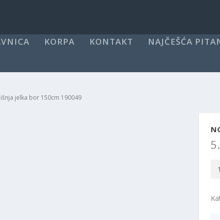
VNICA
KORPA
KONTAKT
NAJČEŠĆA PITA
šnja jelka bor 150cm 190049
N
5
No
jel
bo
Ka
15
19