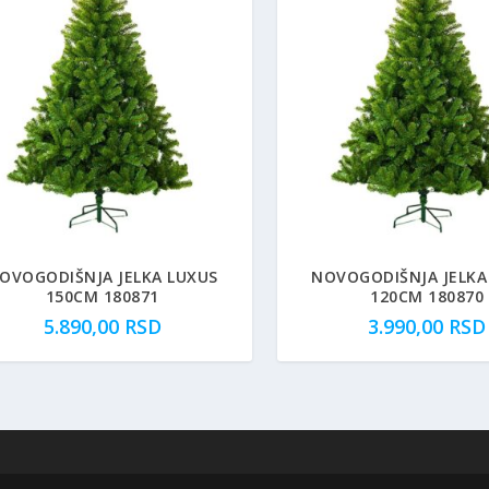
4.00
OVOGODIŠNJA JELKA LUXUS
NOVOGODIŠNJA JELKA
150CM 180871
120CM 180870
5.890,00
RSD
3.990,00
RSD