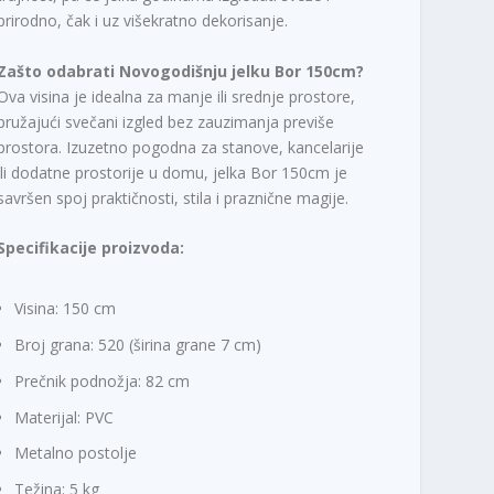
prirodno, čak i uz višekratno dekorisanje.
Zašto odabrati Novogodišnju jelku Bor 150cm?
Ova visina je idealna za manje ili srednje prostore,
pružajući svečani izgled bez zauzimanja previše
prostora. Izuzetno pogodna za stanove, kancelarije
ili dodatne prostorije u domu, jelka Bor 150cm je
savršen spoj praktičnosti, stila i praznične magije.
Specifikacije proizvoda:
Visina: 150 cm
Broj grana: 520 (širina grane 7 cm)
Prečnik podnožja: 82 cm
Materijal: PVC
Metalno postolje
Težina: 5 kg