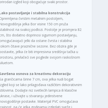
prirodan izgled koji obogaćuje svaki prostor.
Lako postavljanje i stabilna konstrukcija
Opremljena čvrstim metalnim postoljem,
Novogodišnja jelka Bor visine 150 cm pruža
stabilnost na svakoj podlozi. Postolje je promjera 82
cm, što dodatno doprinosi sigurnom postavljanju,
omogućavajući jelki da ostane čvrsta i stabilna
tokom čitave praznične sezone. Bez obzira gde je
postavite, jelka će biti impresivna središnja tačka u
prostoru, privlačeći sve poglede svojom raskošnom
siluetom.
Savršena osnova za kreativnu dekoraciju
Sa grančicama širine 7 cm, ova jelka nudi bogat
izgled koji se lako prilagođava različitim dekorativnim
stilovima. Dodajte niz svetlećih lampica ili klasične
ukrase, i uživajte u stvaranju jedinstvene
novogodišnje postavke. Materijal PVC omogućava
trajnost, pa će jelka godinama izgledati sveže i