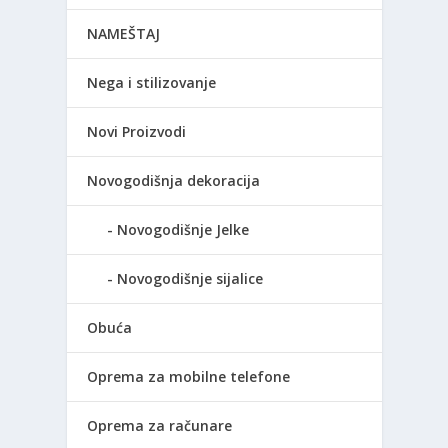
NAMEŠTAJ
Nega i stilizovanje
Novi Proizvodi
Novogodišnja dekoracija
Novogodišnje Jelke
Novogodišnje sijalice
Obuća
Oprema za mobilne telefone
Oprema za računare