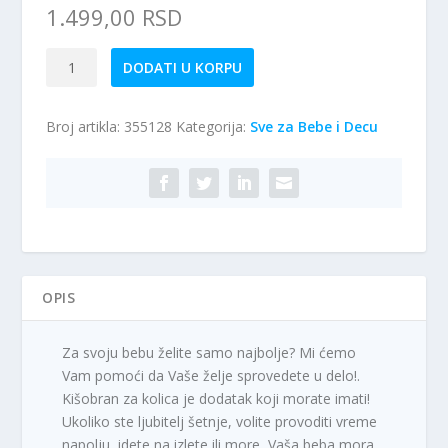
1.499,00
RSD
MUTSY
DODATI U KORPU
Kišobran
za
Broj artikla:
355128
Kategorija:
Sve za Bebe i Decu
kolica
NIO
ADVENTURE
STORM
GREY
količina
OPIS
Za svoju bebu želite samo najbolje? Mi ćemo
Vam pomoći da Vaše želje sprovedete u delo!.
Kišobran za kolica je dodatak koji morate imati!
Ukoliko ste ljubitelj šetnje, volite provoditi vreme
napolju, idete na izlete ili more, Vaša beba mora