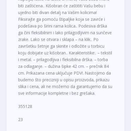
biti zaštićena.. Kišobran će zaštititi Vašu bebu i
ujedno biti divan detalj na Vašim kolicima!
Fiksirajte ga pomoću štipaljke koja se zavrće i
podešava po širini rama kolica.. Podesiva drška
ga čini fleksibilnim i lako prilagodljivim na sunčeve
zrake. Lako se otvara i sklapa – na klik.. Po
završetku šetnje ga skinite i odložite u torbicu
koju dobijate uz kišobran.. Karakteristike:. – tekstil
i metal. – prilagodljiva i fleksibilna drška. – torba
za odlaganje. – dužina šipke 42 cm. – prečnik 84
cm. Prikazana cena uključuje PDV!. Nastojimo da
budemo što precizniji u opisu proizvoda, prikazu
slika i cena, ali ne možemo da garantujemo da su
sve informacije kompletne i bez grešaka.
355128
23