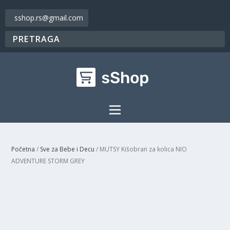
sshop.rs@gmail.com
Početna
/
Sve za Bebe i Decu
/ MUTSY Kišobran za kolica NIO
ADVENTURE STORM GREY