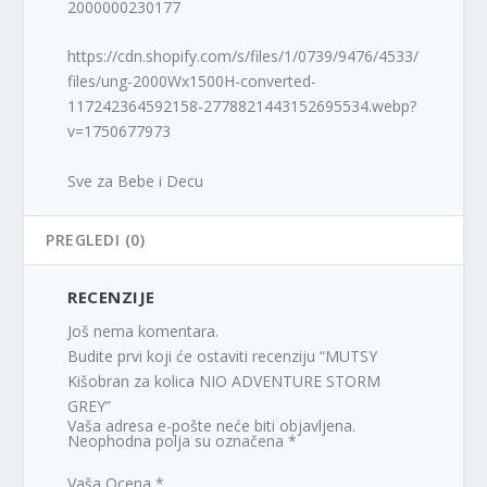
2000000230177
https://cdn.shopify.com/s/files/1/0739/9476/4533/
files/ung-2000Wx1500H-converted-
117242364592158-2778821443152695534.webp?
v=1750677973
Sve za Bebe i Decu
PREGLEDI (0)
RECENZIJE
Još nema komentara.
Budite prvi koji će ostaviti recenziju “MUTSY
Kišobran za kolica NIO ADVENTURE STORM
GREY”
Vaša adresa e-pošte neće biti objavljena.
Neophodna polja su označena
*
Vaša Ocena
*