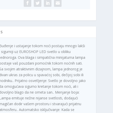
IS
Buđenje i ustajanje tokom noći postaju mnogo lakši
i sigurniji uz EUROSHOP LED svetlo u obliku
jednoroga. Ova blaga i simpatična minijaturna lampa
postaje vaš pouzdani pomoćnik tokom noćnih sati.
Sa svojim atraktivnim dizajnom, lampa jednorog je
divan ukras za policu u spavaćoj sobi, dečijoj sobi ili
hodniku.. Prijatno osvetljenje: Svetlo je dovoljno jako
da omogućava sigurno kretanje tokom noći, ali i
dovoljno blago da ne ometa san.. Menjanje boja:
Lampa emituje nežne nijanse svetlosti, dodajući
magičan dodir vašem prostoru i stvarajući prijatnu
atmosferu.. Automatsko isključivanje: Kada se