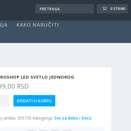
0 STAVKI
NJA
KAKO NARUČITI
UROSHOP LED SVETLO JEDNOROG
99,00
RSD
ROSHOP
DODATI U KORPU
d
tlo
j artikla:
355770
Kategorija:
Sve za Bebe i Decu
DNOROG
ičina