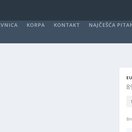
VNICA
KORPA
KONTAKT
NAJČEŠĆA PITA
E
8
EU
Le
sve
Bro
JE
kol