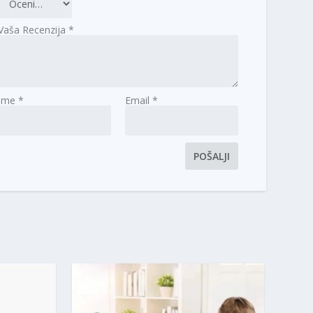
Vaša Recenzija
*
Ime
*
Email
*