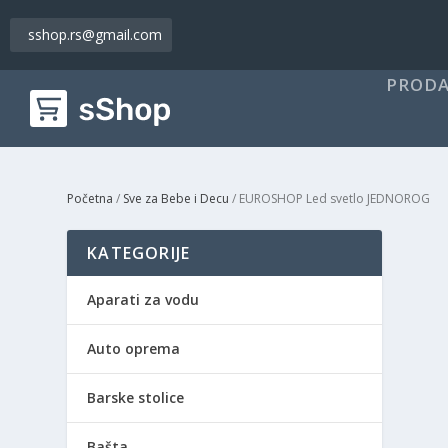
sshop.rs@gmail.com
PRODA
Početna
/
Sve za Bebe i Decu
/ EUROSHOP Led svetlo JEDNOROG
KATEGORIJE
Aparati za vodu
Auto oprema
Barske stolice
Bašta