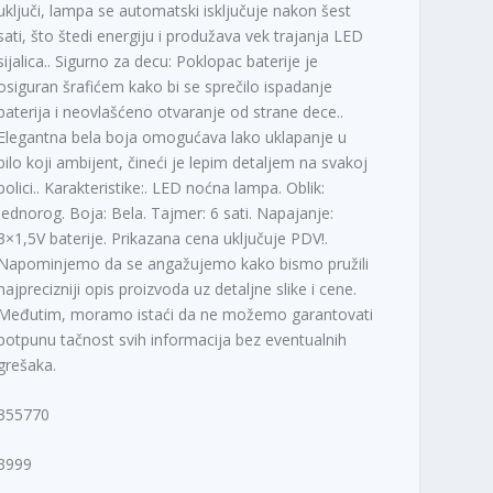
uključi, lampa se automatski isključuje nakon šest
sati, što štedi energiju i produžava vek trajanja LED
sijalica.. Sigurno za decu: Poklopac baterije je
osiguran šrafićem kako bi se sprečilo ispadanje
baterija i neovlašćeno otvaranje od strane dece..
Elegantna bela boja omogućava lako uklapanje u
bilo koji ambijent, čineći je lepim detaljem na svakoj
polici.. Karakteristike:. LED noćna lampa. Oblik:
Jednorog. Boja: Bela. Tajmer: 6 sati. Napajanje:
3×1,5V baterije. Prikazana cena uključuje PDV!.
Napominjemo da se angažujemo kako bismo pružili
najprecizniji opis proizvoda uz detaljne slike i cene.
Međutim, moramo istaći da ne možemo garantovati
potpunu tačnost svih informacija bez eventualnih
grešaka.
355770
3999