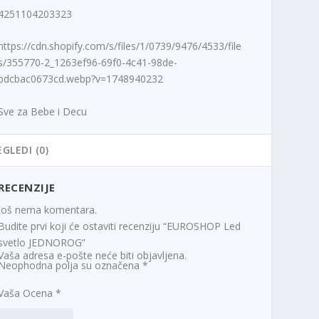
4251104203323
https://cdn.shopify.com/s/files/1/0739/9476/4533/file
s/355770-2_1263ef96-69f0-4c41-98de-
bdcbac0673cd.webp?v=1748940232
Sve za Bebe i Decu
EGLEDI (0)
RECENZIJE
Još nema komentara.
Budite prvi koji će ostaviti recenziju “EUROSHOP Led
svetlo JEDNOROG”
Vaša adresa e-pošte neće biti objavljena.
Neophodna polja su označena
*
Vaša Ocena
*