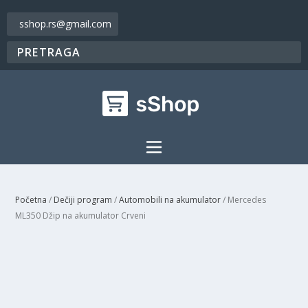
sshop.rs@gmail.com
Početna
/
Dečiji program
/
Automobili na akumulator
/ Mercedes
ML350 Džip na akumulator Crveni