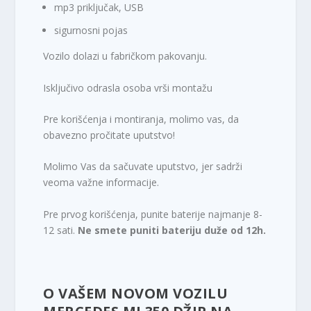
mp3 priključak, USB
sigurnosni pojas
Vozilo dolazi u fabričkom pakovanju.
Isključivo odrasla osoba vrši montažu
Pre korišćenja i montiranja, molimo vas, da
obavezno pročitate uputstvo!
Molimo Vas da sačuvate uputstvo, jer sadrži
veoma važne informacije.
Pre prvog korišćenja, punite baterije najmanje 8-
12 sati.
Ne smete puniti bateriju duže od 12h.
O VAŠEM NOVOM VOZILU