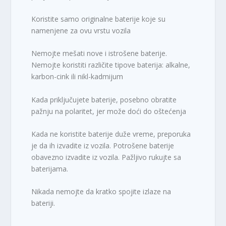
Koristite samo originalne baterije koje su
namenjene za ovu vrstu vozila
Nemojte mešati nove i istrošene baterije.
Nemojte koristiti različite tipove baterija: alkalne,
karbon-cink ili nikl-kadmijum
Kada priključujete baterije, posebno obratite
pažnju na polaritet, jer može doći do oštećenja
Kada ne koristite baterije duže vreme, preporuka
je da ih izvadite iz vozila. Potrošene baterije
obavezno izvadite iz vozila. Pažljivo rukujte sa
baterijama.
Nikada nemojte da kratko spojite izlaze na
bateriji.