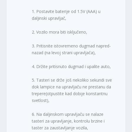
1. Postavite baterije od 1.5V (AAA) u
daljinski upravljač,
2. Vozilo mora biti isključeno,
3. Pritisnite istovremeno dugmad napred-
nazad (na levoj strani upravljača),
4. Držite pritisnuto dugmad i upalite auto,
5. Tasteri se drže još nekoliko sekundi sve
dok lampice na upravljaču ne prestanu da
trepere(otpustite kad dobije konstantnu
svetlost),
6. Na daljinskom upravljaču se nalaze
tasteri za upravljanje, kontrolu brzine i
taster za zaustavljanje vozila,