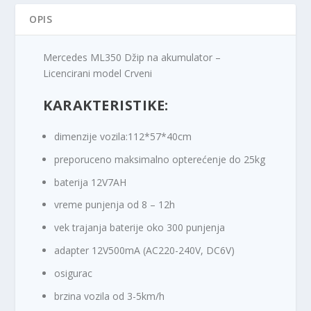
OPIS
Mercedes ML350 Džip na akumulator –
Licencirani model Crveni
KARAKTERISTIKE:
dimenzije vozila:112*57*40cm
preporuceno maksimalno opterećenje do 25kg
baterija 12V7AH
vreme punjenja od 8 – 12h
vek trajanja baterije oko 300 punjenja
adapter 12V500mA (AC220-240V, DC6V)
osigurac
brzina vozila od 3-5km/h