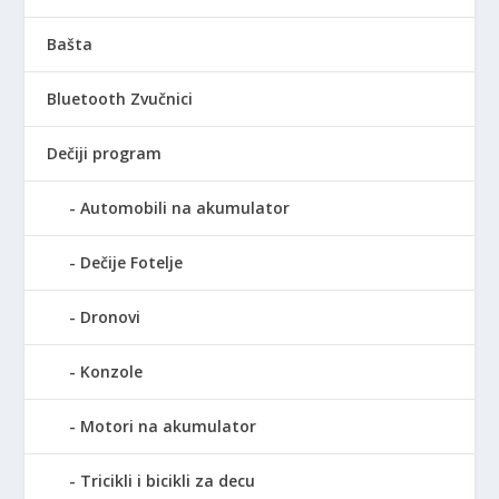
0
D
0
.
Bašta
R
Bluetooth Zvučnici
S
D
Dečiji program
.
Automobili na akumulator
Dečije Fotelje
Dronovi
Konzole
Motori na akumulator
Tricikli i bicikli za decu