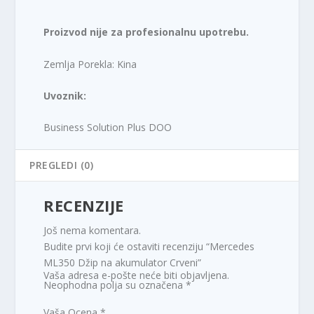
Proizvod nije za profesionalnu upotrebu.
Zemlja Porekla: Kina
Uvoznik:
Business Solution Plus DOO
PREGLEDI (0)
RECENZIJE
Još nema komentara.
Budite prvi koji će ostaviti recenziju “Mercedes
ML350 Džip na akumulator Crveni”
Vaša adresa e-pošte neće biti objavljena.
Neophodna polja su označena
*
Vaša Ocena
*