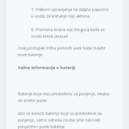
7. Prilikom upravljanja na daljinu papučica
u vozilu za kretanje nije aktivna,
8. Promena brzina nije moguća kada se
vozilo kreće unazad
Ovaj postupak treba ponoviti uvek kada stavite
nove baterije.
Važne informacije o bateriji
Baterije koje nisu predviđene za punjenje, nikako
ne smete puniti
Ako se koriste baterije koje su predviđene za
punjenje, samo odrasla osoba sme rukovati
punjačem i puniti baterije