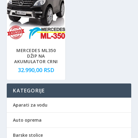
n
a
a
c
c
e
e
n
n
a
a
j
j
e
e
:
MERCEDES ML350
DŽIP NA
b
1
AKUMULATOR CRNI
i
4
32.990,00
RSD
l
.
a
9
:
9
KATEGORIJE
1
9
7
,
Aparati za vodu
.
0
4
0
Auto oprema
9
0
R
,
S
Barske stolice