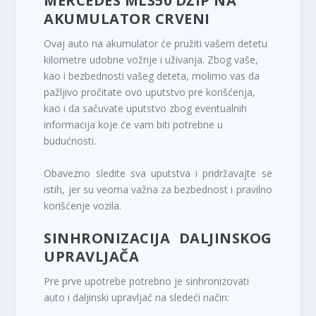
MERCEDES ML350 DŽIP NA
AKUMULATOR CRVENI
Ovaj
auto
na akumulator će pružiti vašem detetu
kilometre udobne vožnje i uživanja. Zbog vaše,
kao i bezbednosti vašeg deteta, molimo vas da
pažljivo pročitate ovo uputstvo pre korišćenja,
kao i da sačuvate uputstvo zbog eventualnih
informacija koje će vam biti potrebne u
budućnosti.
Obavezno sledite sva uputstva i pridržavajte se
istih, jer su veoma važna za bezbednost i pravilno
korišćenje vozila.
SINHRONIZACIJA DALJINSKOG
UPRAVLJAČA
Pre prve upotrebe potrebno je sinhronizovati
auto i daljinski upravljač na sledeći način: