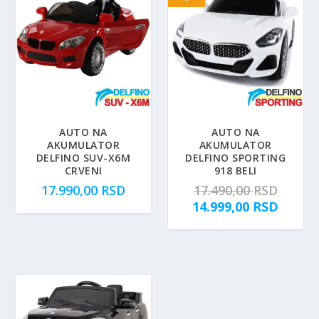
AUTO NA
AUTO NA
AKUMULATOR
AKUMULATOR
DELFINO SUV-X6M
DELFINO SPORTING
CRVENI
918 BELI
O
17.990,00
RSD
17.490,00
RSD
r
T
14.999,00
RSD
i
r
g
e
i
n
n
u
a
t
l
n