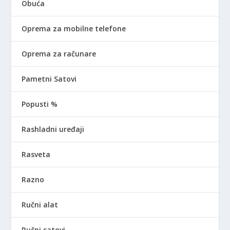
Obuća
Oprema za mobilne telefone
Oprema za računare
Pametni Satovi
Popusti %
Rashladni uređaji
Rasveta
Razno
Ručni alat
Ručni satovi