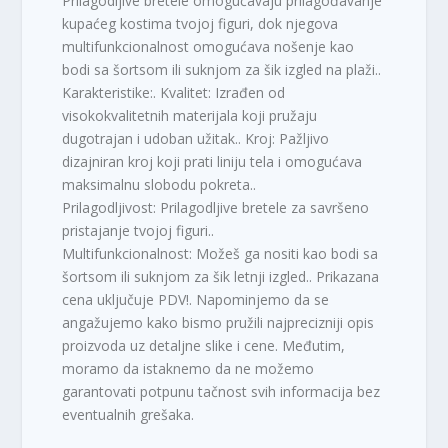
Prilagodljive bretele omogućavaju prilagođavanje
kupaćeg kostima tvojoj figuri, dok njegova
multifunkcionalnost omogućava nošenje kao
bodi sa šortsom ili suknjom za šik izgled na plaži..
Karakteristike:. Kvalitet: Izrađen od
visokokvalitetnih materijala koji pružaju
dugotrajan i udoban užitak.. Kroj: Pažljivo
dizajniran kroj koji prati liniju tela i omogućava
maksimalnu slobodu pokreta..
Prilagodljivost: Prilagodljive bretele za savršeno
pristajanje tvojoj figuri..
Multifunkcionalnost: Možeš ga nositi kao bodi sa
šortsom ili suknjom za šik letnji izgled.. Prikazana
cena uključuje PDV!. Napominjemo da se
angažujemo kako bismo pružili najprecizniji opis
proizvoda uz detaljne slike i cene. Međutim,
moramo da istaknemo da ne možemo
garantovati potpunu tačnost svih informacija bez
eventualnih grešaka.