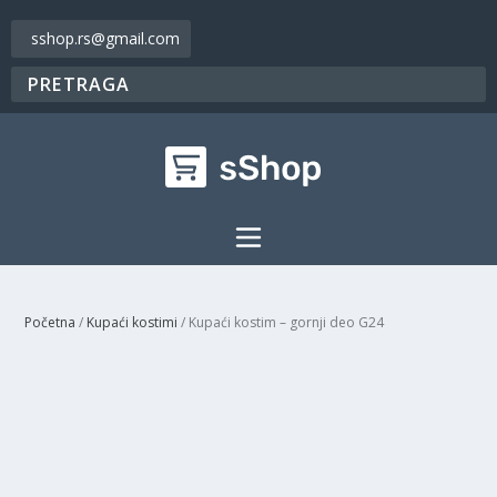
sshop.rs@gmail.com
Početna
/
Kupaći kostimi
/ Kupaći kostim – gornji deo G24