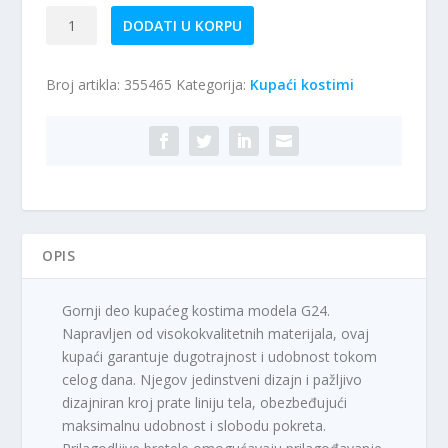
Kupaći
DODATI U KORPU
kostim
–
Broj artikla:
355465
Kategorija:
Kupaći kostimi
gornji
deo
G24
količina
OPIS
Gornji deo kupaćeg kostima modela G24.
Napravljen od visokokvalitetnih materijala, ovaj
kupaći garantuje dugotrajnost i udobnost tokom
celog dana. Njegov jedinstveni dizajn i pažljivo
dizajniran kroj prate liniju tela, obezbeđujući
maksimalnu udobnost i slobodu pokreta.