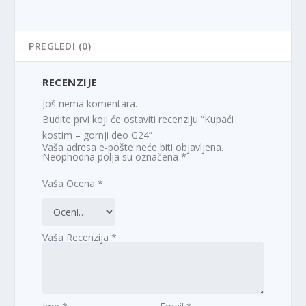
PREGLEDI (0)
RECENZIJE
Još nema komentara.
Budite prvi koji će ostaviti recenziju “Kupaći
kostim – gornji deo G24”
Vaša adresa e-pošte neće biti objavljena.
Neophodna polja su označena
*
Vaša Ocena
*
Vaša Recenzija
*